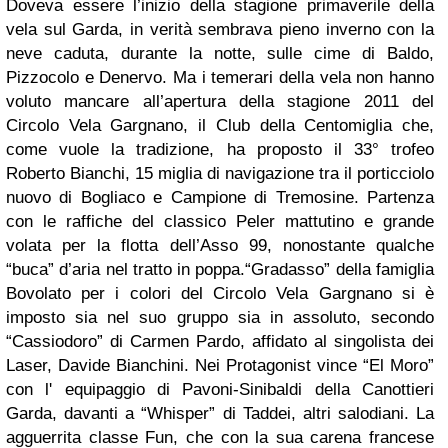
Doveva essere l’inizio della stagione primaverile della
vela sul Garda, in verità sembrava pieno inverno con la
neve caduta, durante la notte, sulle cime di Baldo,
Pizzocolo e Denervo. Ma i temerari della vela non hanno
voluto mancare all’apertura della stagione 2011 del
Circolo Vela Gargnano, il Club della Centomiglia che,
come vuole la tradizione, ha proposto il 33° trofeo
Roberto Bianchi, 15 miglia di navigazione tra il porticciolo
nuovo di Bogliaco e Campione di Tremosine. Partenza
con le raffiche del classico Peler mattutino e grande
volata per la flotta dell’Asso 99, nonostante qualche
“buca” d’aria nel tratto in poppa.
“Gradasso” della famiglia
Bovolato per i colori del Circolo Vela Gargnano si è
imposto sia nel suo gruppo sia in assoluto, secondo
“Cassiodoro” di Carmen Pardo, affidato al singolista dei
Laser, Davide Bianchini. Nei Protagonist vince “El Moro”
con l' equipaggio di Pavoni-Sinibaldi della Canottieri
Garda, davanti a “Whisper” di Taddei, altri salodiani. La
agguerrita classe Fun, che con la sua carena francese