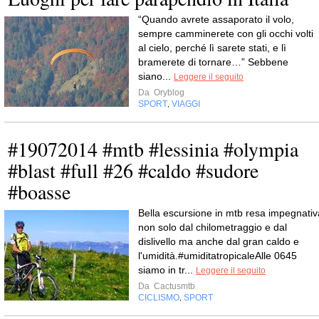
“Quando avrete assaporato il volo,
sempre camminerete con gli occhi volti
al cielo, perché lì sarete stati, e lì
bramerete di tornare…” Sebbene
siano...
Leggere il seguito
Da
Oryblog
SPORT
VIAGGI
,
#19072014 #mtb #lessinia #olympia
#blast #full #26 #caldo #sudore
#boasse
Bella escursione in mtb resa impegnativ
non solo dal chilometraggio e dal
dislivello ma anche dal gran caldo e
l'umidità.#umiditatropicaleAlle 0645
siamo in tr...
Leggere il seguito
Da
Cactusmtb
CICLISMO
SPORT
,