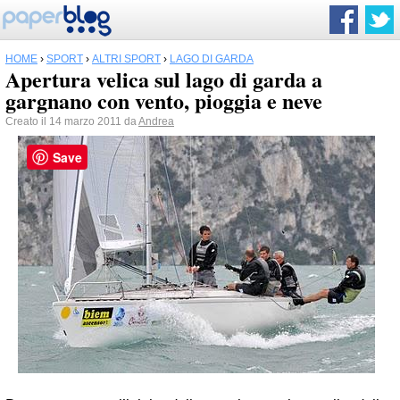
HOME
›
SPORT
›
ALTRI SPORT
›
LAGO DI GARDA
Apertura velica sul lago di garda a
gargnano con vento, pioggia e neve
Creato il 14 marzo 2011 da
Andrea
Save