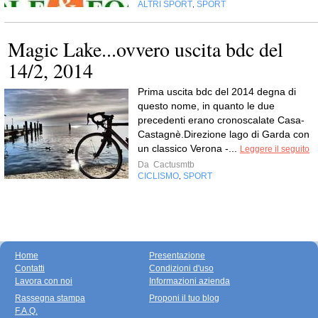
ALTRI SPORT
SPORT
,
Magic Lake...ovvero uscita bdc del
14/2, 2014
Prima uscita bdc del 2014 degna di
questo nome, in quanto le due
precedenti erano cronoscalate Casa-
Castagnè.Direzione lago di Garda con
un classico Verona -...
Leggere il seguito
Da
Cactusmtb
CICLISMO
SPORT
,
Home
Presentazione
Contatti
Condizioni d'uso
Lavora con noi
Informazioni azienda
Rassegna stampa
Proponi il tuo blog
F.A.Q.