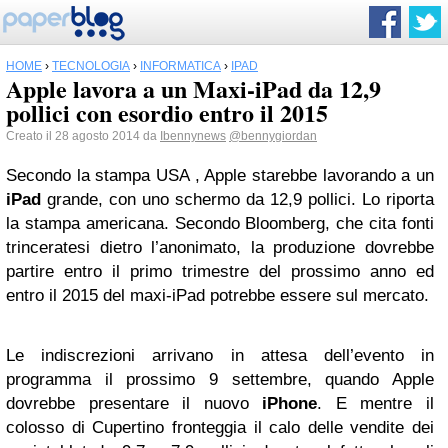
HOME
›
TECNOLOGIA
›
INFORMATICA
›
IPAD
Apple lavora a un Maxi-iPad da 12,9
pollici con esordio entro il 2015
Creato il 28 agosto 2014 da
Ibennynews
@bennygiordan
Secondo la stampa USA , Apple starebbe lavorando a un
iPad
grande, con uno schermo da 12,9 pollici. Lo riporta
la stampa americana. Secondo Bloomberg, che cita fonti
trinceratesi dietro l’anonimato, la produzione dovrebbe
partire entro il primo trimestre del prossimo anno ed
entro il 2015 del maxi-iPad potrebbe essere sul mercato.
Le indiscrezioni arrivano in attesa dell’evento in
programma il prossimo 9 settembre, quando Apple
dovrebbe presentare il nuovo
iPhone
. E mentre il
colosso di Cupertino fronteggia il calo delle vendite dei