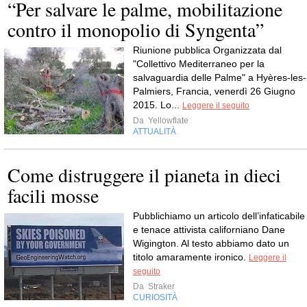
“Per salvare le palme, mobilitazione
contro il monopolio di Syngenta”
Riunione pubblica Organizzata dal
"Collettivo Mediterraneo per la
salvaguardia delle Palme" a Hyères-les-
Palmiers, Francia, venerdì 26 Giugno
2015. Lo...
Leggere il seguito
Da
Yellowflate
ATTUALITÀ
Come distruggere il pianeta in dieci
facili mosse
Pubblichiamo un articolo dell’infaticabile
e tenace attivista californiano Dane
Wigington. Al testo abbiamo dato un
titolo amaramente ironico.
Leggere il
seguito
Da
Straker
CURIOSITÀ