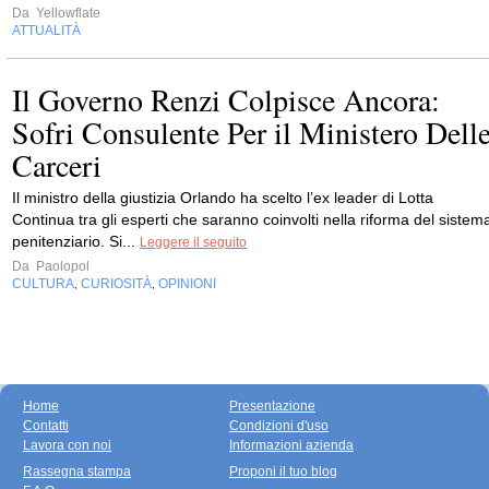
Da
Yellowflate
ATTUALITÀ
Il Governo Renzi Colpisce Ancora:
Sofri Consulente Per il Ministero Dell
Carceri
Il ministro della giustizia Orlando ha scelto l’ex leader di Lotta
Continua tra gli esperti che saranno coinvolti nella riforma del sistem
penitenziario. Si...
Leggere il seguito
Da
Paolopol
CULTURA
CURIOSITÀ
OPINIONI
,
,
Home
Presentazione
Contatti
Condizioni d'uso
Lavora con noi
Informazioni azienda
Rassegna stampa
Proponi il tuo blog