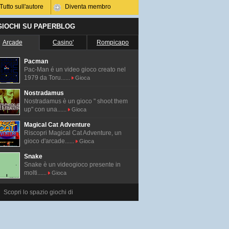
Tutto sull'autore
Diventa membro
 GIOCHI SU PAPERBLOG
Arcade
Casino'
Rompicapo
Pacman
Pac-Man é un video gioco creato nel
1979 da Toru......
Gioca
Nostradamus
Nostradamus è un gioco " shoot them
up" con una......
Gioca
Magical Cat Adventure
Riscopri Magical Cat Adventure, un
gioco d'arcade......
Gioca
Snake
Snake è un videogioco presente in
molti......
Gioca
Scopri lo spazio giochi di