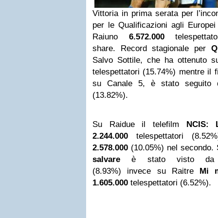
Vittoria in prima serata per l’inco
per le Qualificazioni agli Europe
Raiuno
6.572.000
telespettat
share. Record stagionale per
Q
Salvo Sottile, che ha ottenuto 
telespettatori (15.74%) mentre il 
su Canale 5, è stato seguit
(13.82%).
Su Raidue il telefilm
NCIS: L
2.244.000
telespettatori (8.52
2.578.000
(10.05%) nel secondo. Su
salvare
è stato visto 
(8.93%) invece su Raitre
Mi 
1.605.000
telespettatori (6.52%).