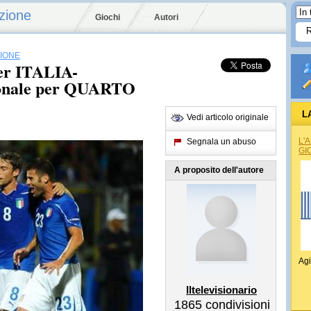
zione
Giochi
Autori
SIONE
er ITALIA-
onale per QUARTO
L
Vedi articolo originale
L'
Segnala un abuso
GI
A proposito dell'autore
Agi
Iltelevisionario
1865
condivisioni