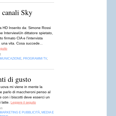
 canali Sky
 HD Inserito da: Simone Rossi
e InterviewUn dittatore spietato,
o firmato CIA e l'intervista
 una vita. Cosa succede...
eguito
t
OMUNICAZIONE
PROGRAMMI TV
,
,
ti di gusto
 uova mi viene in mente la
se parlo di maccheroni penso al
 con i biscotti deve esserci un
i latte.
Leggere il seguito
en
MARKETING E PUBBLICITÀ
MEDIA E
,