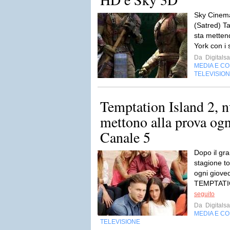
Sky Cinema
(Satred) Ta
sta mettend
York con i 
Da
Digitalsa
MEDIA E C
TELEVISIO
Temptation Island 2, n
mettono alla prova ogn
Canale 5
Dopo il gr
stagione t
ogni gioved
TEMPTATION
seguito
Da
Digitalsa
MEDIA E C
TELEVISIONE