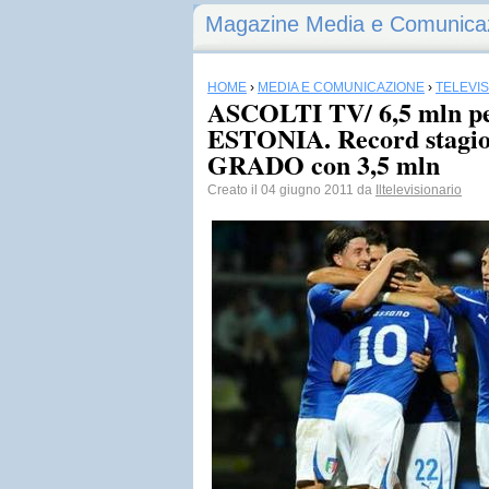
Magazine Media e Comunica
HOME
›
MEDIA E COMUNICAZIONE
›
TELEVI
ASCOLTI TV/ 6,5 mln p
ESTONIA. Record stagi
GRADO con 3,5 mln
Creato il 04 giugno 2011 da
Iltelevisionario