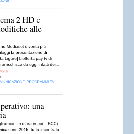
ZIONE
nema 2 HD e
modifiche alle
gno Mediaset diventa più
leggi la presentazione di
a Ligure] L'offerta pay tv di
arricchisce da oggi infatti dei...
eguito
t
OMUNICAZIONE
PROGRAMMI TV
,
,
perativo: una
ia
i amici – e d’ora in poi – BCC)
icazione 2015, tutta incentrata