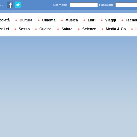
 su
Username
Password
ocietà
Cultura
Cinema
Musica
Libri
Viaggi
Tecnol
er Lei
Sesso
Cucina
Salute
Scienze
Media & Co