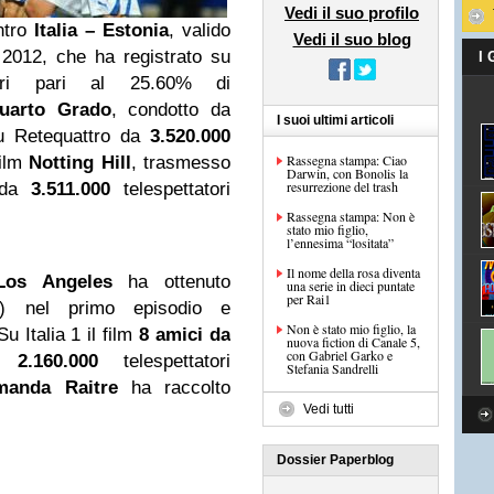
Vedi il suo profilo
ntro
Italia – Estonia
, valido
Vedi il suo blog
i 2012, che ha registrato su
I
ori pari al 25.60% di
uarto Grado
, condotto da
I suoi ultimi articoli
su Retequattro da
3.520.000
Rassegna stampa: Ciao
film
Notting Hill
, trasmesso
Darwin, con Bonolis la
resurrezione del trash
o da
3.511.000
telespettatori
Rassegna stampa: Non è
stato mio figlio,
l’ennesima “lositata”
Il nome della rosa diventa
os Angeles
ha ottenuto
una serie in dieci puntate
per Rai1
%) nel primo episodio e
Non è stato mio figlio, la
 Italia 1 il film
8
amici
da
nuova fiction di Canale 5,
con Gabriel Garko e
da
2.160.000
telespettatori
Stefania Sandrelli
manda Raitre
ha raccolto
Vedi tutti
Dossier Paperblog