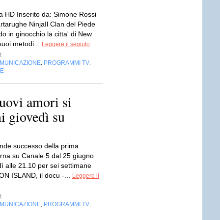
 HD Inserito da: Simone Rossi
rtarughe NinjaIl Clan del Piede
o in ginocchio la citta' di New
suoi metodi...
Leggere il seguito
t
OMUNICAZIONE
PROGRAMMI TV
,
,
NE
uovi amori si
i giovedì su
ande successo della prima
orna su Canale 5 dal 25 giugno
ì alle 21.10 per sei settimane
 ISLAND, il docu -...
Leggere il
t
OMUNICAZIONE
PROGRAMMI TV
,
,