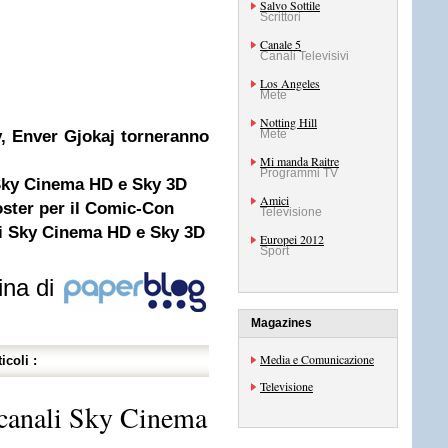
Salvo Sottile
Scrittori
Canale 5
Canali Televisivi
Los Angeles
Mete
Notting Hill
, Enver Gjokaj torneranno
Mete
Mi manda Raitre
Programmi TV
 Sky Cinema HD e Sky 3D
Amici
oster per il Comic-Con
Televisione
i Sky Cinema HD e Sky 3D
Europei 2012
Sport
ina di
Magazines
Media e Comunicazione
icoli :
Televisione
 canali Sky Cinema