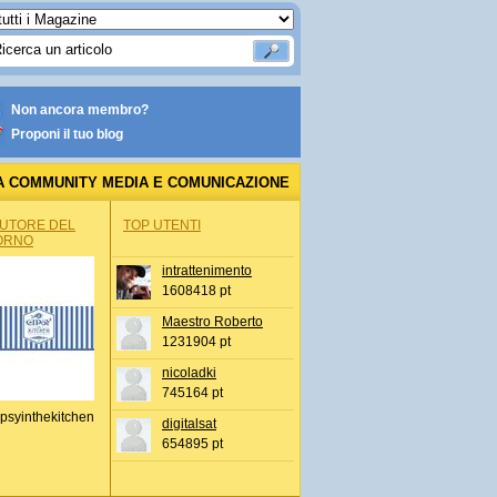
Non ancora membro?
Proponi il tuo blog
A COMMUNITY MEDIA E COMUNICAZIONE
AUTORE DEL
TOP UTENTI
ORNO
intrattenimento
1608418 pt
Maestro Roberto
1231904 pt
nicoladki
745164 pt
psyinthekitchen
digitalsat
654895 pt