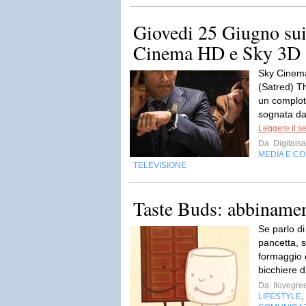
Giovedi 25 Giugno sui
Cinema HD e Sky 3D
Sky Cinema
(Satred) Th
un complott
sognata da
Leggere il s
Da
Digitalsa
MEDIA E C
TELEVISIONE
Taste Buds: abbinamen
Se parlo di
pancetta, 
formaggio e
bicchiere d
Da
Ilovegre
LIFESTYLE
,