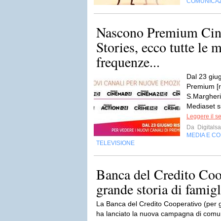
COMUNICA
Nascono Premium Ci
Stories, ecco tutte le 
frequenze...
Dal 23 giu
Premium [ri
S.Margherit
Mediaset si 
Leggere il s
Da
Digitalsa
MEDIA E C
TELEVISIONE
Banca del Credito Coo
grande storia di famigl
La Banca del Credito Cooperativo (per gl
ha lanciato la nuova campagna di comun