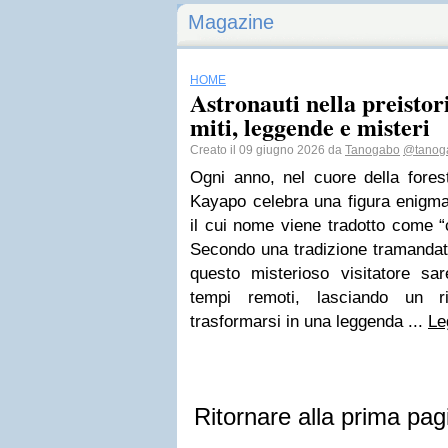
Magazine
HOME
Astronauti nella preistor
miti, leggende e misteri
Creato il 09 giugno 2026 da
Tanogabo
@tanog
Ogni anno, nel cuore della fores
Kayapo celebra una figura enigma
il cui nome viene tradotto come “
Secondo una tradizione tramandat
questo misterioso visitatore sar
tempi remoti, lasciando un r
trasformarsi in una leggenda ...
Le
Ritornare alla prima pag