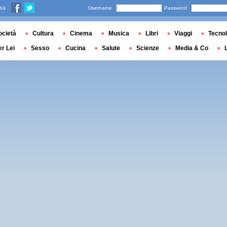
 su
Username
Password
ocietà
Cultura
Cinema
Musica
Libri
Viaggi
Tecnol
er Lei
Sesso
Cucina
Salute
Scienze
Media & Co