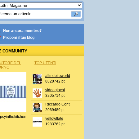
Non ancora membro?
Proponi il tuo blog
E COMMUNITY
AUTORE DEL
TOP UTENTI
ORNO
allmobileworld
8820742 pt
videogiochi
3205714 pt
Riccardo Conti
2069489 pt
psyinthekitchen
yellowflate
1983762 pt