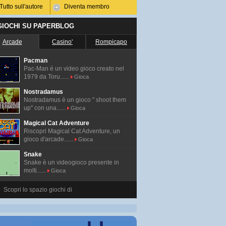
Tutto sull'autore
Diventa membro
 GIOCHI SU PAPERBLOG
Arcade
Casino'
Rompicapo
Pacman
Pac-Man é un video gioco creato nel
1979 da Toru......
Gioca
Nostradamus
Nostradamus è un gioco " shoot them
up" con una......
Gioca
Magical Cat Adventure
Riscopri Magical Cat Adventure, un
gioco d'arcade......
Gioca
Snake
Snake è un videogioco presente in
molti......
Gioca
Scopri lo spazio giochi di