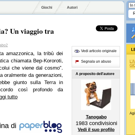
Giochi
Autori
ia? Un viaggio tra
abo2
L
Vedi articolo originale
ta amazzonica, la tribù dei
tica chiamata Bep-Kororoti,
L'
Segnala un abuso
GI
colui che viene dal cosmo”.
A proposito dell'autore
a oralmente da generazioni,
ebbe giunto sulla Terra in
icordo così profondo da
ggi tutto
Agi
Tanogabo
1983
condivisioni
ina di
Vedi il suo profilo