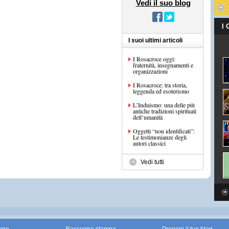
Vedi il suo blog
I
I suoi ultimi articoli
I Rosacroce oggi:
fraternità, insegnamenti e
organizzazioni
I Rosacroce: tra storia,
leggenda ed esoterismo
L’Induismo: una delle più
antiche tradizioni spirituali
dell’umanità
Oggetti “non identificati”:
Le testimonianze degli
autori classici
Vedi tutti