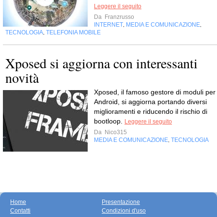
Leggere il seguito
Da
Franzrusso
INTERNET
MEDIA E COMUNICAZIONE
,
,
TECNOLOGIA
TELEFONIA MOBILE
,
Xposed si aggiorna con interessanti
novità
Xposed, il famoso gestore di moduli per
Android, si aggiorna portando diversi
miglioramenti e riducendo il rischio di
bootloop.
Leggere il seguito
Da
Nico315
MEDIA E COMUNICAZIONE
TECNOLOGIA
,
Home
Presentazione
Contatti
Condizioni d'uso