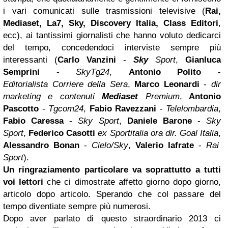
i vari comunicati sulle trasmissioni televisive (
Rai,
Mediaset, La7, Sky, Discovery Italia, Class Editori
,
ecc), ai tantissimi giornalisti che hanno voluto dedicarci
del tempo, concedendoci interviste sempre più
interessanti (
Carlo Vanzini
-
Sky
Sport
,
Gianluca
Semprini
-
SkyTg24
,
Antonio Polito
-
Editorialista Corriere della Sera
,
Marco Leonardi
-
dir
marketing e contenuti
Mediaset
Premium
,
Antonio
Pascotto
-
Tgcom24
,
Fabio Ravezzani
-
Telelombardia
,
Fabio Caressa
-
Sky Sport
,
Daniele Barone
-
Sky
Sport
,
Federico Casotti
ex Sportitalia ora dir. Goal Italia
,
Alessandro Bonan
-
Cielo/Sky
,
Valerio Iafrate
-
Rai
Sport
).
Un ringraziamento particolare va soprattutto
a tutti
voi
lettori
che ci dimostrate affetto giorno dopo giorno,
articolo dopo articolo. Sperando che col passare del
tempo diventiate sempre più numerosi.
Dopo aver parlato di questo straordinario 2013 ci