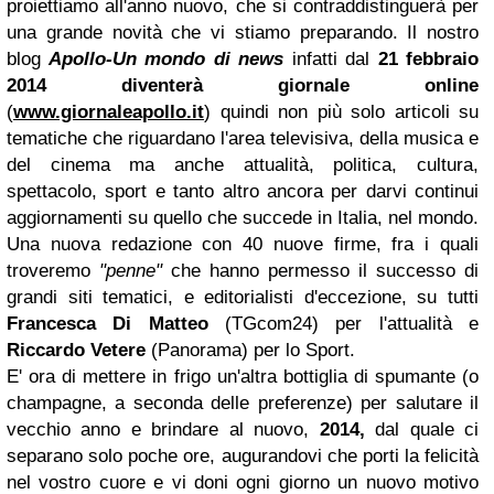
proiettiamo all'anno nuovo, che si contraddistinguerà per
una grande novità che vi stiamo preparando. Il nostro
blog
Apollo-Un mondo di news
infatti dal
21 febbraio
2014 diventerà giornale online
(
www.giornaleapollo.it
) quindi non più solo articoli su
tematiche che riguardano l'area televisiva, della musica e
del cinema ma anche attualità, politica, cultura,
spettacolo, sport e tanto altro ancora per darvi continui
aggiornamenti su quello che succede in Italia, nel mondo.
Una nuova redazione con 40 nuove firme, fra i quali
troveremo
"penne"
che hanno permesso il successo di
grandi siti tematici, e editorialisti d'eccezione, su tutti
Francesca Di Matteo
(TGcom24) per l'attualità e
Riccardo Vetere
(Panorama) per lo Sport.
E' ora di mettere in frigo un'altra bottiglia di spumante (o
champagne, a seconda delle preferenze) per salutare il
vecchio anno e brindare al nuovo,
2014,
dal quale ci
separano solo poche ore, augurandovi che porti la felicità
nel vostro cuore e vi doni ogni giorno un nuovo motivo