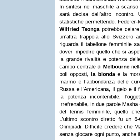
In sintesi nel maschile a scanso 
sarà decisa dall’altro incontro.
statistiche permettendo, Federer-
Wilfried Tsonga
potrebbe celare
un’altra trappola allo Svizzero a
riguarda il tabellone femminile s
dover impedire quello che si aspet
la grande rivalità e potenza dell
campo centrale di
Melbourne
nell
poli opposti,
la bionda
e la mora,
marmo e l’abbondanza delle curv
Russa e l’Americana, il gelo e il 
la potenza incontenibile, l’ogge
irrefrenabile, in due parole Masha 
del tennis femminile, quello che 
L’ultimo scontro diretto fu un 6-
Olimpiadi. Difficile credere che M
senza giocare ogni punto, anche il