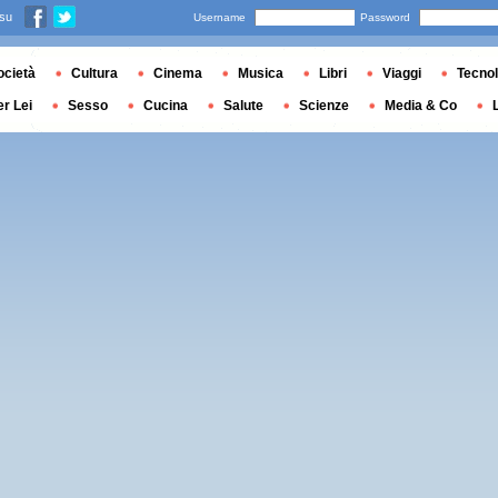
 su
Username
Password
ocietà
Cultura
Cinema
Musica
Libri
Viaggi
Tecnol
er Lei
Sesso
Cucina
Salute
Scienze
Media & Co