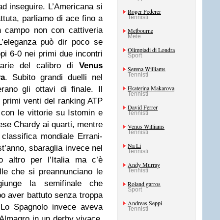
d inseguire. L’Americana si
Roger Federer
ttuta, parliamo di ace fino a
Tennisti
n campo non con cattiveria
Melbourne
Mete
L’eleganza può dir poco se
Olimpiadi di Londra
pi 6-0 nei primi due incontri
Sport
arie del calibro di
Venus
Serena Williams
Tennisti
va
. Subito grandi duelli nel
Ekaterina Makarova
ano gli ottavi di finale. Il
Tennisti
 primi venti del ranking ATP
David Ferrer
 con le vittorie su Istomin e
Tennisti
ese Chardy ai quarti, mentre
Venus Williams
Tennisti
 classifica mondiale Errani-
Na Li
st’anno, sbaraglia invece nel
Tennisti
 altro per l’Italia ma c’è
Andy Murray
le che si preannunciano le
Tennisti
ggiunge la semifinale che
Roland garros
Sport
o aver battuto senza troppa
Andreas Seppi
 Lo Spagnolo invece aveva
Tennisti
 Almagro in un derby vivace.