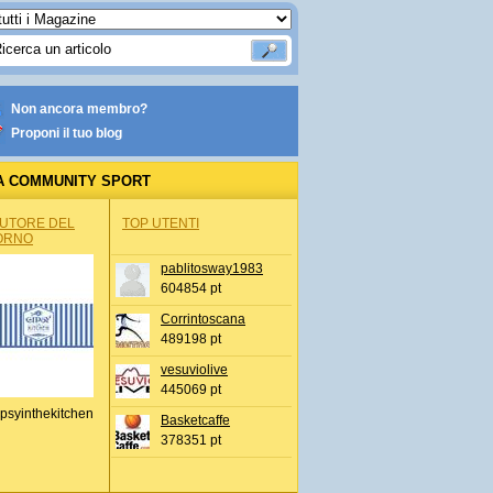
Non ancora membro?
Proponi il tuo blog
A COMMUNITY SPORT
AUTORE DEL
TOP UTENTI
ORNO
pablitosway1983
604854 pt
Corrintoscana
489198 pt
vesuviolive
445069 pt
psyinthekitchen
Basketcaffe
378351 pt