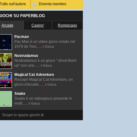
Tutto sull'autore
Diventa membro
 GIOCHI SU PAPERBLOG
Arcade
Casino'
Rompicapo
Pacman
Pac-Man é un video gioco creato nel
1979 da Toru......
Gioca
Nostradamus
Nostradamus è un gioco " shoot them
up" con una......
Gioca
Magical Cat Adventure
Riscopri Magical Cat Adventure, un
gioco d'arcade......
Gioca
Snake
Snake è un videogioco presente in
molti......
Gioca
Scopri lo spazio giochi di