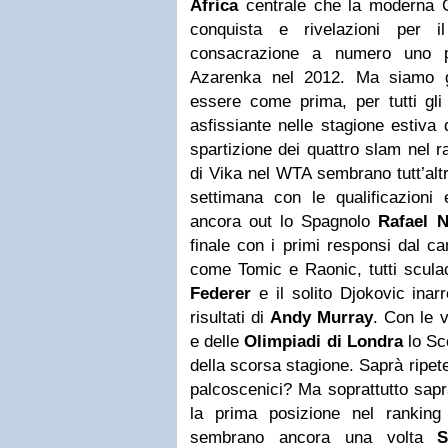
Africa
centrale che la moderna Ca
conquista e rivelazioni per 
consacrazione a numero uno pe
Azarenka nel 2012. Ma siamo g
essere come prima, per tutti gli
asfissiante nelle stagione estiva 
spartizione dei quattro slam nel r
di Vika nel WTA sembrano tutt’altr
settimana con le qualificazioni 
ancora out lo Spagnolo
Rafael N
finale con i primi responsi dal c
come Tomic e Raonic, tutti sculac
Federer
e il solito Djokovic inarr
risultati di
Andy Murray
. Con le v
e delle
Olimpiadi di Londra
lo Sc
della scorsa stagione. Saprà ripete
palcoscenici? Ma soprattutto sap
la prima posizione nel ranking
sembrano ancora una volta
S