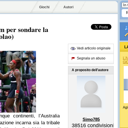
Giochi
Autori
m per sondare la
olao)
L
Vedi articolo originale
L'
Segnala un abuso
GI
A proposito dell'autore
Agi
nque continenti, l’Australia
Simo785
azione incarna sia la tribale
38516
condivisioni