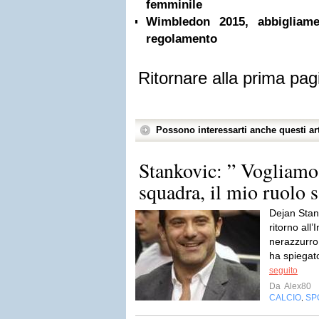
femminile
Wimbledon 2015, abbigliam
regolamento
Ritornare alla prima pag
Possono interessarti anche questi art
Stankovic: ” Vogliamo
squadra, il mio ruolo 
Dejan Stank
ritorno all
nerazzurro 
ha spiegato
seguito
Da
Alex80
CALCIO
SP
,