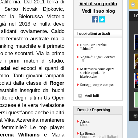
lifornia. Dal 2011 terra di
Vedi il suo profilo
il Serbo Novak Djokovic,
Vedi il suo blog
r la Bielorussa Victoria
I
ià nel 2013 e nulla deve
 sfidanti ovviamente. Caldo
I suoi ultimi articoli
dell’emisfero australe ma la
Il sito Bar Frankie
anking maschile e il primato
“chiude”
o che scontati. Via la prima
Voglia di Liga: Giornata
e i primi match di studio,
15
adal
ed eccoci ai quarti di
Matematica come opera
sociale e poi… le
ampo. Tanti giovani rampanti
filastrocche
ciati dalla classe di
Roger
Sorteggi coppe europee
estabile inseguito dai buoni
Vedi tutti
ittorie degli ultimi Us Open
ozzese è la vera rivelazione
Dossier Paperblog
rsi quest’anno anche in altri
rà Vika Azarenka mantenere
Africa
Mete
 femminile? Le top player
La Bionda
erena Williams
e Maria
Gruppi Musicali Italiani