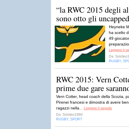
“la RWC 2015 degli al
sono otto gli uncapped
Heyneke Me
ha scelto d
49 giocator
preparazio
Leggere il s
Da
Soloteo
RUGBY
SP
,
RWC 2015: Vern Cotter
prime due gare saranno
Vern Cotter, head coach della Scozia, par
Pirenei francesi e dimostra di avere ben
ragazzi nella...
Leggere il seguito
Da
Soloteo1980
RUGBY
SPORT
,