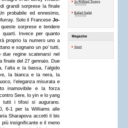
Jo-Wilfried Tsonga
Tennisti
di grandi sorprese la finale
Rafael Nadal
 Un probabile ed ennesimo,
Tennisti
Murray. Solo il Francese
Jo-
 queste sorprese e tendere
i quarti. Invece per quanto
Magazine
arà proprio la numero uno a
Sport
tano e sognano un po’ tutti,
e due regine scatenarsi nel
a finale del 27 gennaio. Due
 l’alta e la bassa, l’algido
e, la bianca e la nera, la
fuoco, l’eleganza misurata e
tto inamovibile e la forza
contro Sere, lo yin e lo yang
tutti i tifosi si augurano.
0, 6-1 per la Williams alle
aria Sharapova accetti il bis
 più insignificante e il meno