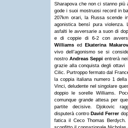
Sharapova che non ci stanno più a
gode i suoi mostruosi record in ba
207km orari, la Russa scende i
agonistica bensì pura violenza. 
asfalti le avversarie a suon di dop
e di coppie di 6-2 con avvers
Williams
ed
Ekaterina Makaro
vivo dell’agonismo se si consider
nostro
Andreas Seppi
entrerà nei
grazie alla conquista degli ottavi
Cilic. Purtroppo fermato dal Franc
la coppia italiana numero 1 della
Vinci, deludente nel singolare que
doppio le sorelle Williams. Poco
comunque grande attesa per quel
partite decisive. Djokovic ra
disputerà contro
David Ferrer
dop
fatica il Ceco Thomas Berdych.
sconfitto il connazionale Nicholas