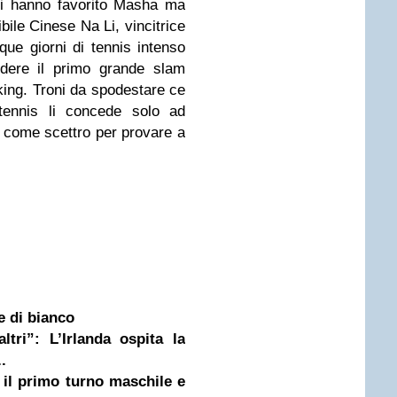
eggi hanno favorito Masha ma
ibile Cinese Na Li, vincitrice
ue giorni di tennis intenso
idere il primo grande slam
nking. Troni da spodestare ce
ennis li concede solo ad
a come scettro per provare a
e di bianco
tri”: L’Irlanda ospita la
.
 il primo turno maschile e