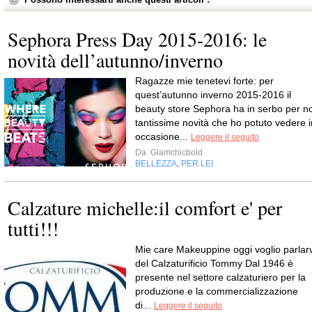
Sephora Press Day 2015-2016: le
novità dell’autunno/inverno
Ragazze mie tenetevi forte: per
quest’autunno inverno 2015-2016 il
beauty store Sephora ha in serbo per no
tantissime novità che ho potuto vedere i
occasione...
Leggere il seguito
Da
Glamchicbold
BELLEZZA
PER LEI
,
Calzature michelle:il comfort e' per
tutti!!!
Mie care Makeuppine oggi voglio parlarv
del Calzaturificio Tommy Dal 1946 è
presente nel settore calzaturiero per la
produzione e la commercializzazione
di...
Leggere il seguito