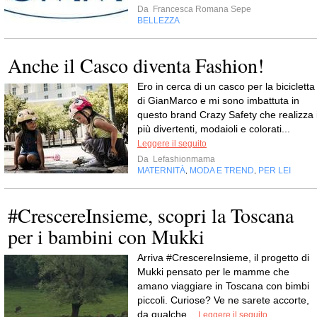
Da
Francesca Romana Sepe
BELLEZZA
Anche il Casco diventa Fashion!
Ero in cerca di un casco per la bicicletta
di GianMarco e mi sono imbattuta in
questo brand Crazy Safety che realizza 
più divertenti, modaioli e colorati...
Leggere il seguito
Da
Lefashionmama
MATERNITÀ
MODA E TREND
PER LEI
,
,
#CrescereInsieme, scopri la Toscana
per i bambini con Mukki
Arriva #CrescereInsieme, il progetto di
Mukki pensato per le mamme che
amano viaggiare in Toscana con bimbi
piccoli. Curiose? Ve ne sarete accorte,
da qualche...
Leggere il seguito