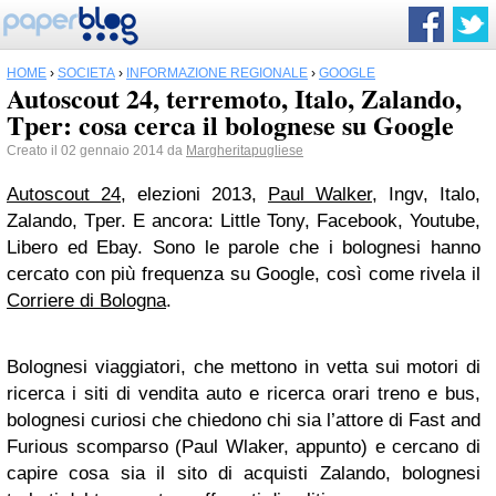
HOME
›
SOCIETÀ
›
INFORMAZIONE REGIONALE
›
GOOGLE
Autoscout 24, terremoto, Italo, Zalando,
Tper: cosa cerca il bolognese su Google
Creato il 02 gennaio 2014 da
Margheritapugliese
Autoscout 24
, elezioni 2013,
Paul Walker
, Ingv, Italo,
Zalando, Tper. E ancora: Little Tony, Facebook, Youtube,
Libero ed Ebay. Sono le parole che i bolognesi hanno
cercato con più frequenza su Google, così come rivela il
Corriere di Bologna
.
Bolognesi viaggiatori, che mettono in vetta sui motori di
ricerca i siti di vendita auto e ricerca orari treno e bus,
bolognesi curiosi che chiedono chi sia l’attore di Fast and
Furious scomparso (Paul Wlaker, appunto) e cercano di
capire cosa sia il sito di acquisti Zalando, bolognesi