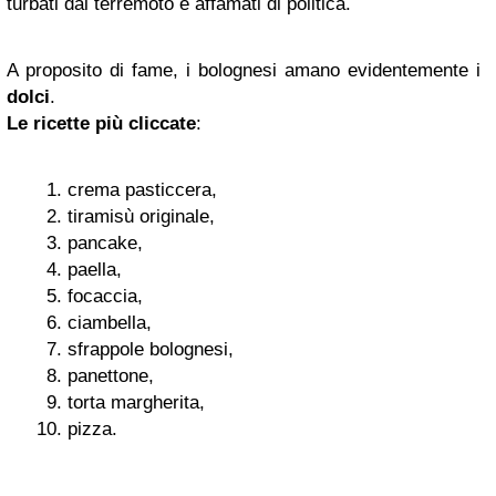
turbati dal terremoto e affamati di politica.
A proposito di fame, i bolognesi amano evidentemente i
dolci
.
Le ricette più cliccate
:
crema pasticcera,
tiramisù originale,
pancake,
paella,
focaccia,
ciambella,
sfrappole bolognesi,
panettone,
torta margherita,
pizza.