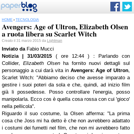
HOME
›
TECNOLOGIA
Avengers: Age of Ultron, Elizabeth Olsen
a ruota libera su Scarlet Witch
Creato il 31 marzo 2015 da
Lightman
Inviato da
Fabio Mucci
Notizia | 31/03/2015
( ore 12:44 )
: Parlando con
Collider,
Elizabeth Olsen
ha fornito nuovi dettagli sul
personaggio a cui darà vita in
Avengers: Age of Ultron
,
Scarlet Witch: "Abbiamo deciso che avesse imparato a
gestire i suoi poteri da sola e che, quindi, ad inizio film
già li possedesse. Posso controllare l'energia, posso
manipolarla. Ecco cos è quella cosa rossa con cui 'gioco'
nella pellicola".
Riguardo il suo costume, la Olsen afferma: "La prima
cosa che Joss mi ha detto è che non avrebbero adattato
i costumi dei fumetti nel film, che non mi avrebbero fatto