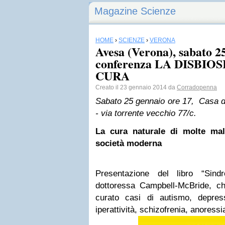
Magazine Scienze
HOME
›
SCIENZE
›
VERONA
Avesa (Verona), sabato 25
conferenza LA DISBIOS
CURA
Creato il 23 gennaio 2014 da
Corradopenna
Sabato 25 gennaio ore 17,
Casa de
- via torrente vecchio 77/c.
La cura naturale di molte mala
società moderna
Presentazione del libro “Sindro
dottoressa Campbell-McBride, c
curato casi di autismo, depressi
iperattività, schizofrenia, anoressi