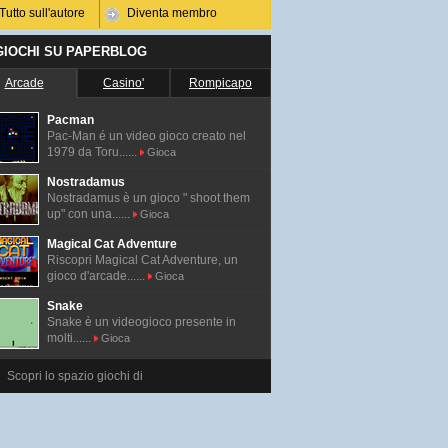
Tutto sull'autore
Diventa membro
 GIOCHI SU PAPERBLOG
Arcade
Casino'
Rompicapo
Pacman
Pac-Man é un video gioco creato nel
1979 da Toru......
Gioca
Nostradamus
Nostradamus è un gioco " shoot them
up" con una......
Gioca
Magical Cat Adventure
Riscopri Magical Cat Adventure, un
gioco d'arcade......
Gioca
Snake
Snake è un videogioco presente in
molti......
Gioca
Scopri lo spazio giochi di