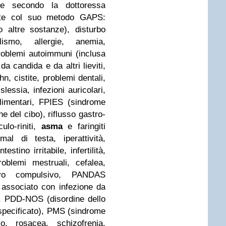
he secondo la dottoressa
ate col suo metodo GAPS:
 altre sostanze), disturbo
coolismo, allergie, anemia,
roblemi autoimmuni (inclusa
da candida e da altri lieviti,
n, cistite, problemi dentali,
slessia, infezioni auricolari,
alimentari, FPIES (sindrome
ne del cibo), riflusso gastro-
ulo-riniti,
asma
e faringiti
mal di testa, iperattività,
stino irritabile, infertilità,
oblemi mestruali, cefalea,
sivo compulsivo, PANDAS
 associato con infezione da
o, PDD-NOS (disordine dello
 specificato), PMS (sindrome
so, rosacea, schizofrenia,