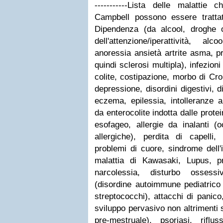
-----------
Lista delle malattie c
Campbell possono essere tratt
Dipendenza (da alcool, droghe o
dell'attenzione/iperattività, al
anoressia ansietà artrite asma, p
quindi sclerosi multipla), infezioni 
colite, costipazione, morbo di Croh
depressione, disordini digestivi, di
eczema, epilessia, intolleranze 
da enterocolite indotta dalle protei
esofageo, allergie da inalanti (oc
allergiche), perdita di capelli, 
problemi di cuore, sindrome dell'inte
malattia di Kawasaki, Lupus, pr
narcolessia, disturbo osses
(disordine autoimmune pediatrico
streptococchi), attacchi di panic
sviluppo pervasivo non altrimenti
pre-mestruale), psoriasi, riflus