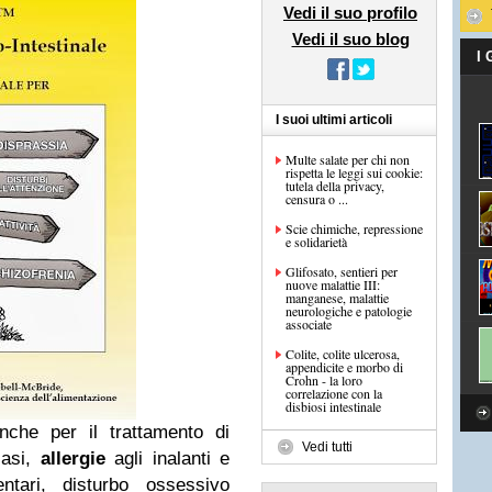
Vedi il suo profilo
Vedi il suo blog
I
I suoi ultimi articoli
Multe salate per chi non
rispetta le leggi sui cookie:
tutela della privacy,
censura o ...
Scie chimiche, repressione
e solidarietà
Glifosato, sentieri per
nuove malattie III:
manganese, malattie
neurologiche e patologie
associate
Colite, colite ulcerosa,
appendicite e morbo di
Crohn - la loro
correlazione con la
disbiosi intestinale
nche per il trattamento di
Vedi tutti
iasi,
allergie
agli inalanti e
entari, disturbo ossessivo