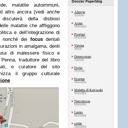
Dossier Paperblog
ide, malattie autoimmuni,
ed altro ancora (vedi anche
Allergie
Salute
 discuterà della disbiosi
Asma
elle malattie che affliggono
Malattie
itica e dell’integrazione di
Psoriasi
Malattie
a, nonché dei
focus
dentali
Verona
otturazioni in amalgama, denti
Mete
ausa di malessere fisico e
Depressione
 Penna, traduttore del libro
Salute
ti, e curatore del sito
Focus
Riviste
nizza il gruppo culturale
Eczema
zione
Malattie
Malattia di Kawasaki
Malattie
Narcolessia
Malattie
Lupus
Malattie
cistite
Malattie