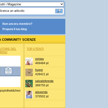
Non ancora membro?
Proponi il tuo blog
A COMMUNITY SCIENZE
AUTORE DEL
TOP UTENTI
ORNO
zonwu
469484 pt
hugor
428421 pt
salvaleforeste
389755 pt
psyinthekitchen
alexprota
370502 pt