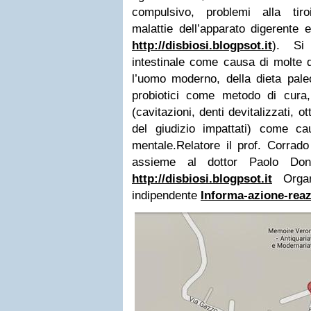
compulsivo, problemi alla tiro
malattie dell’apparato digerente 
http://disbiosi.blogpsot.it
).
Si
intestinale come causa di molte d
l’uomo moderno, della dieta paleol
probiotici come metodo di cur
(cavitazioni, denti devitalizzati, 
del giudizio impattati) come c
mentale.
Relatore il prof. Corrado
assieme al dottor Paolo Dona
http://disbiosi.blogpsot.it
Orga
indipendente
Informa-azione-rea