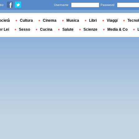
 su
Username
Password
ocietà
Cultura
Cinema
Musica
Libri
Viaggi
Tecnol
er Lei
Sesso
Cucina
Salute
Scienze
Media & Co