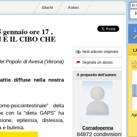
Giochi
Autori
 gennaio ore 17 ,
I E IL CIBO CHE
L
Vedi articolo originale
l Popolo di Avesa (Verona)
L'
Segnala un abuso
GI
A proposito dell'autore
ttie diffuse nella nostra
me-psicointestinale” della
he con la “dieta GAPS” ha
Agi
one, epilessia, dislessia,
a e bulimia.
Corradopenna
84872
condivisioni