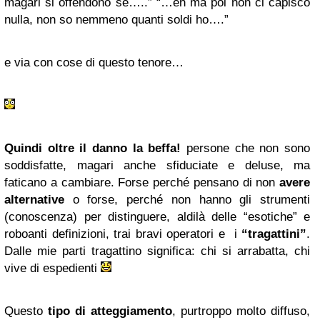
magari si offendono se…..
” “
…eh ma poi non ci capisco
nulla, non so nemmeno quanti soldi ho….”
e via con cose di questo tenore…
Quindi oltre il danno la beffa!
persone che non sono
soddisfatte, magari anche sfiduciate e deluse, ma
faticano a cambiare. Forse perché pensano di non
avere
alternative
o forse, perché non hanno gli strumenti
(conoscenza) per distinguere, aldilà delle “esotiche” e
roboanti definizioni, trai bravi operatori e i
“tragattini”
.
Dalle mie parti tragattino significa: chi si arrabatta, chi
vive di espedienti
Questo
tipo di atteggiamento
, purtroppo molto diffuso,