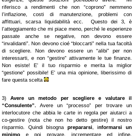
riferisco a rendimenti che non “coprono” nemmeno
l’inflazione, costi di manutenzione, problemi con
affittuari, scarsa liquidabilità ecc. Questo dei 3, è
l’atteggiamento che mi piace meno, perché le esperienze
passate anche se negative, non devono essere
“invalidanti”. Non devono cioé “bloccarti” nella tua facoltà
di scegliere. Non devono essere un “alibi” per non
interessarti, e non “gestire” attivamente le tue finanze.
Non esiste! E’ il tuo risparmio e merita la miglior
“gestione” possibile! E’ una mia opinione, liberissimo di
fare questa scelta
3)
Avere un metodo per scegliere e valutare il
“Consulente”.
Avere un “processo” per trovare un
interlocutore che abbia le carte in regola per aiutarci a
co-gestire (nota che non ho detto gestire) il nostro
risparmio. Quindi bisogna
prepararsi
, i
nformarsi un
minimo
e poi provare, incrementare ed infine,