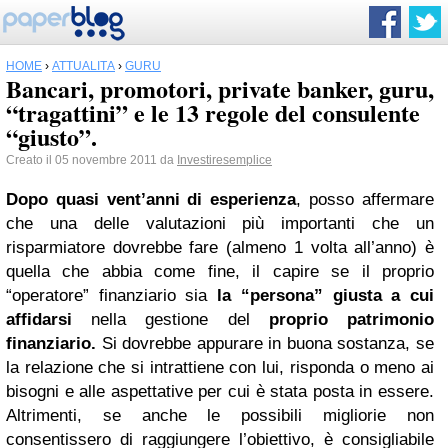
HOME
›
ATTUALITÀ
›
GURU
Bancari, promotori, private banker, guru,
“tragattini” e le 13 regole del consulente
“giusto”.
Creato il 05 novembre 2011 da
Investiresemplice
Dopo quasi vent’anni di esperienza
, posso affermare
che una delle valutazioni più importanti che un
risparmiatore dovrebbe fare (almeno 1 volta all’anno) è
quella che abbia come fine, il capire se il proprio
“operatore” finanziario sia
la “persona” giusta a cui
affidarsi
nella gestione del
proprio patrimonio
finanziario.
Si dovrebbe appurare in buona sostanza, se
la relazione che si intrattiene con lui, risponda o meno ai
bisogni e alle aspettative per cui è stata posta in essere.
Altrimenti, se anche le possibili migliorie non
consentissero di raggiungere l’obiettivo, è consigliabile