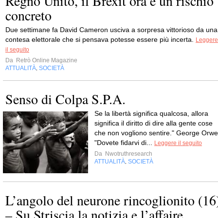
Regno Unito, il Brexit ora è un rischio
concreto
Due settimane fa David Cameron usciva a sorpresa vittorioso da una
contesa elettorale che si pensava potesse essere più incerta.
Leggere
il seguito
Da
Retrò Online Magazine
ATTUALITÀ
SOCIETÀ
,
Senso di Colpa S.P.A.
Se la libertà significa qualcosa, allora
significa il diritto di dire alla gente cose
che non vogliono sentire." George Orwel
"Dovete fidarvi di...
Leggere il seguito
Da
Nwotruthresearch
ATTUALITÀ
SOCIETÀ
,
L’angolo del neurone rincoglionito (16
– Su Striscia la notizia e l’affaire...