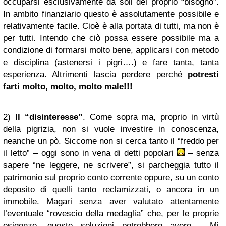
occuparsi esclusivamente da soli del proprio “bisogno”.
In ambito finanziario questo è assolutamente possibile e
relativamente facile. Cioè è alla portata di tutti, ma non è
per tutti. Intendo che ciò possa essere possibile ma a
condizione di formarsi molto bene, applicarsi con metodo
e disciplina (astenersi i pigri….) e fare tanta, tanta
esperienza. Altrimenti lascia perdere perché
potresti
farti molto, molto, molto male!!!
2)
Il “disinteresse”
. Come sopra ma, proprio in virtù
della pigrizia, non si vuole investire in conoscenza,
neanche un pò. Siccome non si cerca tanto il “freddo per
il letto” – oggi sono in vena di detti popolari
– senza
sapere “ne leggere, ne scrivere”, si parcheggia tutto il
patrimonio sul proprio conto corrente oppure, su un conto
deposito di quelli tanto reclamizzati, o ancora in un
immobile. Magari senza aver valutato attentamente
l’eventuale “rovescio della medaglia” che, per le proprie
esigenze, queste soluzioni potrebbero avere. Mi