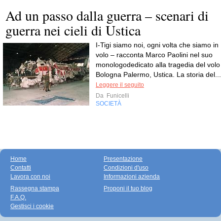
Ad un passo dalla guerra – scenari di
guerra nei cieli di Ustica
I-Tigi siamo noi, ogni volta che siamo in
volo – racconta Marco Paolini nel suo
monologodedicato alla tragedia del volo
Bologna Palermo, Ustica. La storia del...
Leggere il seguito
Da
Funicelli
SOCIETÀ
Home
Presentazione
Contatti
Condizioni d'uso
Lavora con noi
Informazioni azienda
Rassegna stampa
Proponi il tuo blog
F.A.Q.
Gestisci i cookie