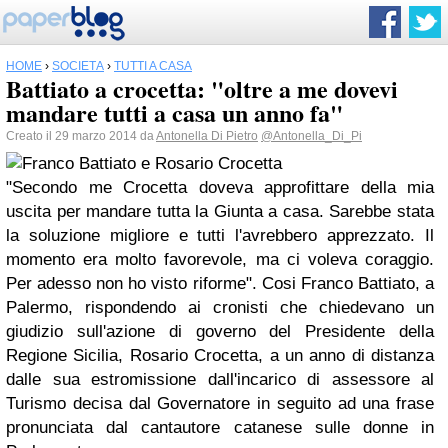
HOME
›
SOCIETÀ
›
TUTTI A CASA
Battiato a crocetta: "oltre a me dovevi
mandare tutti a casa un anno fa"
Creato il 29 marzo 2014 da
Antonella Di Pietro
@Antonella_Di_Pi
"Secondo me Crocetta doveva approfittare della mia
uscita per mandare tutta la Giunta a casa. Sarebbe stata
la soluzione migliore e tutti l'avrebbero apprezzato. Il
momento era molto favorevole, ma ci voleva coraggio.
Per adesso non ho visto riforme". Cosi Franco Battiato, a
Palermo, rispondendo ai cronisti che chiedevano un
giudizio sull'azione di governo del Presidente della
Regione Sicilia, Rosario Crocetta, a un anno di distanza
dalle sua estromissione dall'incarico di assessore al
Turismo decisa dal Governatore in seguito ad una frase
pronunciata dal cantautore catanese sulle donne in