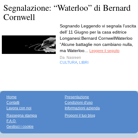
Segnalazione: “Waterloo” di Bernard
Cornwell
Sognando Leggendo vi segnala l’uscita
dell’ 11 Giugno per la casa editrice
Longanesi:Bernard CornwellWaterloo
“Alcune battaglie non cambiano nulla,
ma Waterloo...
Leggere il seguito
Da
Nasreen
CULTURA
LIBRI
,
Home
Presentazione
Contatti
Condizioni d'uso
Lavora con noi
Informazioni azienda
Rassegna stampa
Proponi il tuo blog
F.A.Q.
Gestisci i cookie