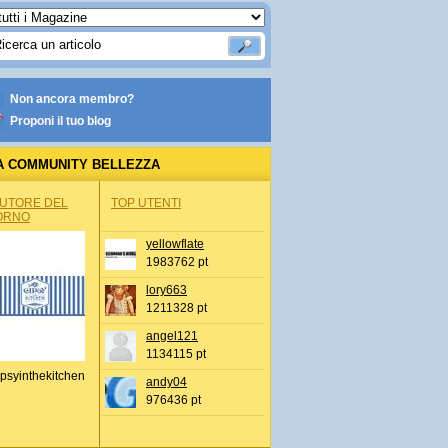
Non ancora membro?
Proponi il tuo blog
A COMMUNITY BELLEZZA
AUTORE DEL
TOP UTENTI
ORNO
yellowflate
1983762 pt
lory663
1211328 pt
angel121
1134115 pt
psyinthekitchen
andy04
976436 pt