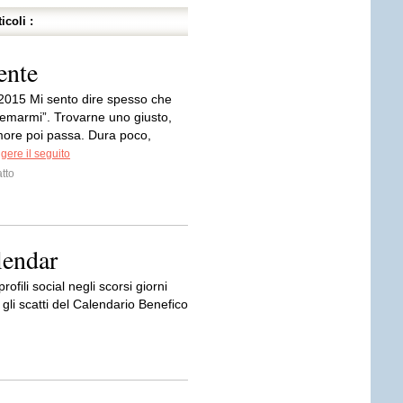
icoli :
ente
2015 Mi sento dire spesso che
stemarmi”. Trovarne uno giusto,
more poi passa. Dura poco,
gere il seguito
tto
lendar
fili social negli scorsi giorni
e gli scatti del Calendario Benefico