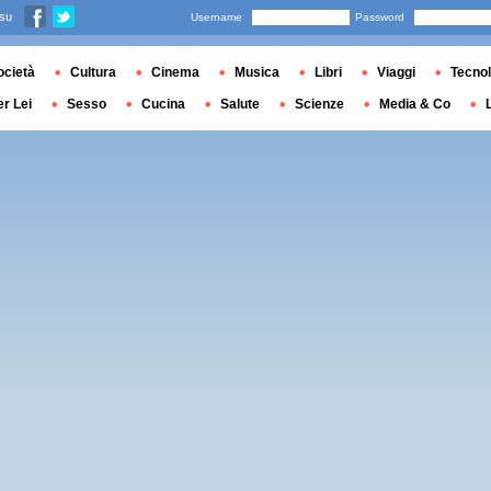
 su
Username
Password
ocietà
Cultura
Cinema
Musica
Libri
Viaggi
Tecnol
er Lei
Sesso
Cucina
Salute
Scienze
Media & Co