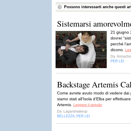
Possono interessarti anche questi art
Sistemarsi amorevolm
21 giugno 
dovrei “si
perché l’a
dicono.
Leg
Da
Annachia
PER LEI
Backstage Artemis Ca
Come avrete avuto modo di vedere dai pro
siamo stati all’Isola d’Elba per effettuar
Artemis.
Leggere il seguito
Da
Laganimakeup
BELLEZZA
PER LEI
,