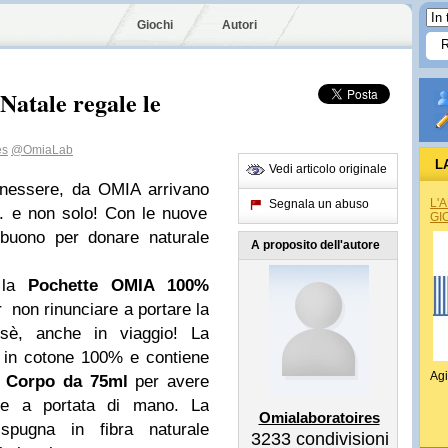
Giochi
Autori
 Natale regale le
es
@OmiaLab
L
Vedi articolo originale
enessere, da OMIA arrivano
L'
Segnala un abuso
.. e non solo! Con le nuove
GI
 buono per donare naturale
A proposito dell'autore
a la
P
ochette OMIA 100%
 non rinunciare a portare la
sè, anche in viaggio! La
a in cotone 100% e contiene
Agi
 Corpo da 75ml
per avere
re a portata di mano. La
Omialaboratoires
 spugna in fibra naturale
3233
condivisioni