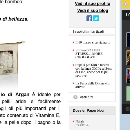
ale bamboo.
Vedi il suo profilo
Vedi il suo blog
I
 di bellezza.
I suoi ultimi articoli
Il 19 marzo si avvicina…
Primavera? LESS
STRESS… MORE
CHOCOLATE!
Capelli più forti e lucenti
con la linea OMIA ai Semi
di Lino, anche per le più
sportive!
La Festa delle Donne è in
arrivo!
io di Argan
è ideale per
Vedi tutti
 pelli aride e facilmente
egli oli più importanti per il
Dossier Paperblog
to contenuto di Vitamina E,
Natale
e la pelle dopo il bagno o la
Festività