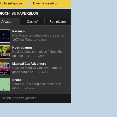
Tutto sull'autore
Diventa membro
 GIOCHI SU PAPERBLOG
Arcade
Casino'
Rompicapo
Pacman
Pac-Man é un video gioco creato nel
1979 da Toru......
Gioca
Nostradamus
Nostradamus è un gioco " shoot them
up" con una......
Gioca
Magical Cat Adventure
Riscopri Magical Cat Adventure, un
gioco d'arcade......
Gioca
Snake
Snake è un videogioco presente in
molti......
Gioca
Scopri lo spazio giochi di