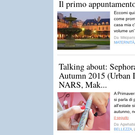
Il primo appuntamento 
Eccomi qui 
come prome
casa mia c
volume un' 
Da
Mikipari
MATERNITÀ
Talking about: Seph
Autumn 2015 (Urban D
NARS, Mak...
A Primavera
si parla di
all'estate s
autunno, n
il seguito
Da
Agwhats
BELLEZZA
,