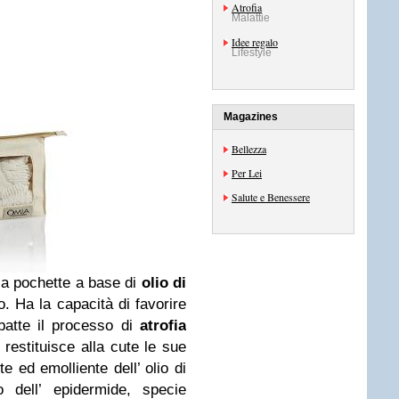
Atrofia
Malattie
Idee regalo
Lifestyle
Magazines
Bellezza
Per Lei
Salute e Benessere
 la pochette a base di
olio di
vo. Ha la capacità di favorire
mbatte il processo di
atrofia
 restituisce alla cute le sue
te ed emolliente dell’ olio di
 dell’ epidermide, specie