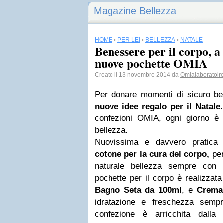
Magazine Bellezza
HOME
›
PER LEI
›
BELLEZZA
›
NATALE
Benessere per il corpo, a
nuove pochette OMIA
Creato il 13 novembre 2014 da
Omialaboratoir
Per donare momenti di sicuro b
nuove
idee regalo
per il Natale
confezioni OMIA, ogni giorno è
bellezza.
Nuovissima e davvero pratic
cotone per la cura del corpo,
per
naturale bellezza sempre con 
pochette per il corpo è realizzat
Bagno Seta da 100ml
, e
Crema
idratazione e freschezza semp
confezione è arricchita dalla