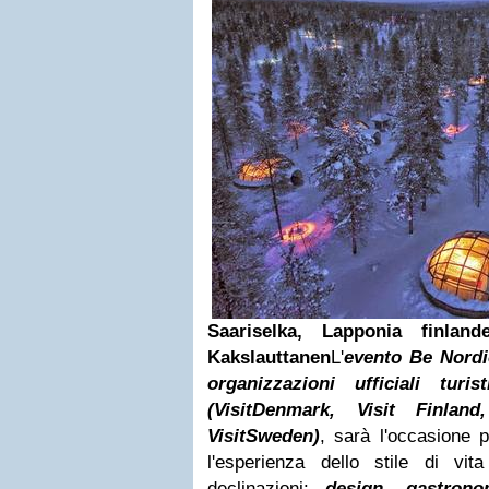
Saariselka, Lapponia finlan
Kakslauttanen
L'
evento Be Nordi
organizzazioni ufficiali turi
(VisitDenmark, Visit Finlan
VisitSweden)
, sarà l'occasione 
l'esperienza dello stile di vi
declinazioni:
design, gastronom