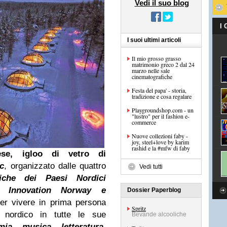
Vedi il suo blog
I
I suoi ultimi articoli
Il mio grosso grasso
matrimonio greco 2 dal 24
marzo nelle sale
cinematografiche
Festa del papa' - storia,
tradizione e cosa regalare
Playgroundshop.com - un
"lustro" per il fashion e-
commerce
Nuove collezioni faby -
joy, steel+love by karim
rashid e la #mfw di faby
dese, igloo di vetro di
c
, organizzato dalle quattro
Vedi tutti
stiche dei Paesi Nordici
d, Innovation Norway e
Dossier Paperblog
per vivere in prima persona
Spritz
ta nordico in tutte le sue
Bevande alcooliche
ia, musica, letteratura,