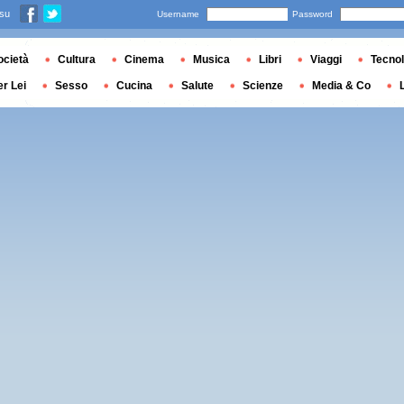
 su
Username
Password
ocietà
Cultura
Cinema
Musica
Libri
Viaggi
Tecnol
er Lei
Sesso
Cucina
Salute
Scienze
Media & Co