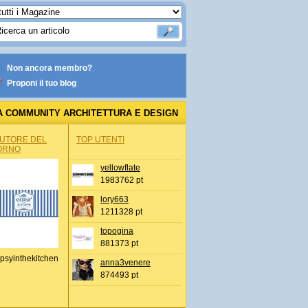
Non ancora membro?
Proponi il tuo blog
A COMMUNITY ARCHITETTURA E DESIGN
AUTORE DEL
TOP UTENTI
ORNO
yellowflate
1983762 pt
lory663
1211328 pt
topogina
881373 pt
psyinthekitchen
anna3venere
874493 pt