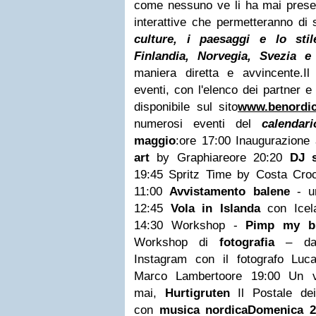
come nessuno ve li ha mai presen
interattive che permetteranno di 
culture, i paesaggi e lo sti
Finlandia, Norvegia, Svezia e
maniera diretta e avvincente.
Il
eventi, con l'elenco dei partner e
disponibile sul sito
www.benordic
numerosi eventi del
calendar
maggio
:
ore 17:00 Inaugurazione 
art
by Graphiare
ore 20:20
DJ s
19:45 Spritz Time by Costa Croc
11:00
Avvistamento balene
- u
12:45
Vola in Islanda
con Icela
14:30 Workshop -
Pimp my bi
Workshop di
fotografia
– dall
Instagram con il fotografo Luc
Marco Lamberto
ore 19:00 Un v
mai,
Hurtigruten
Il Postale de
con
musica nordica
Domenica 2