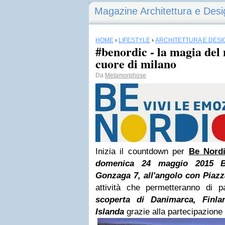
Magazine Architettura e Desi
HOME
›
LIFESTYLE
›
ARCHITETTURA E DESI
#benordic - la magia del
cuore di milano
Da
Metamorphose
Inizia il countdown per
Be Nord
domenica 24 maggio 2015 B
Gonzaga 7, all'angolo con Piazz
attività che permetteranno di p
scoperta di Danimarca, Finla
Islanda
grazie alla partecipazione