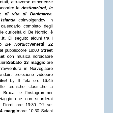
tati, attraverso esperienze
scoprire le
destinazioni, le
le di vita di Danimarca,
 Islanda
coinvolgendovi in
 calendario completo degli
 le curiosità di Be Nordic, è
.it
.
Di seguito alcuni tra i
io Be Nordic:
Venerdì 22
al pubblico
ore 18:00
Street
et
con musica nordica
ore
iere
Sabato 23 maggio
:
ore
n'avventura in Norvegia
ore
ndair: proiezione video
ore
ke!
by Il Tela
ore 16:45
e tecniche classiche a
a Bracali e l'Instagrammer
iaggio che non scorderai
i Fiordi
ore 19:30 DJ set
4 maggio
:
ore 10:30 Salani