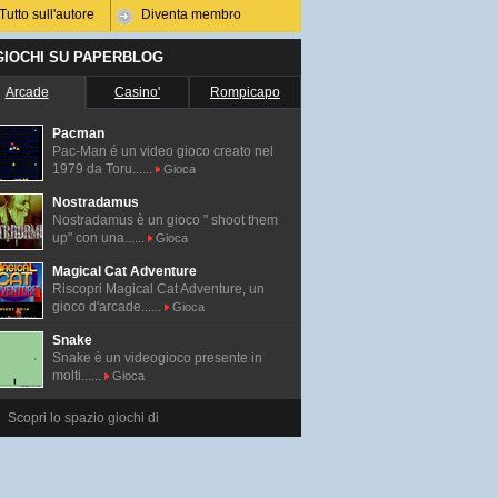
Tutto sull'autore
Diventa membro
 GIOCHI SU PAPERBLOG
Arcade
Casino'
Rompicapo
Pacman
Pac-Man é un video gioco creato nel
1979 da Toru......
Gioca
Nostradamus
Nostradamus è un gioco " shoot them
up" con una......
Gioca
Magical Cat Adventure
Riscopri Magical Cat Adventure, un
gioco d'arcade......
Gioca
Snake
Snake è un videogioco presente in
molti......
Gioca
Scopri lo spazio giochi di