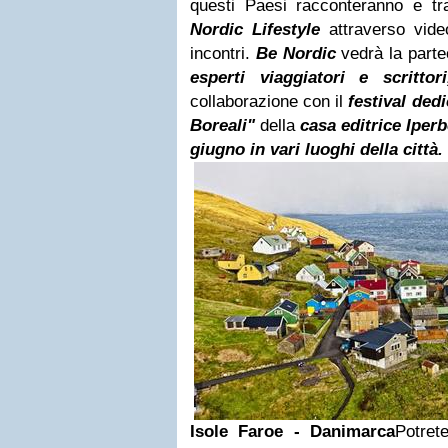
questi Paesi racconteranno e tra
Nordic Lifestyle
attraverso vide
incontri.
Be Nordic
vedrà la part
esperti viaggiatori e scrittori
collaborazione con il
festival dedi
Boreali"
della
casa editrice Iper
giugno in vari luoghi della città.
Isole Faroe - Danimarca
Potret