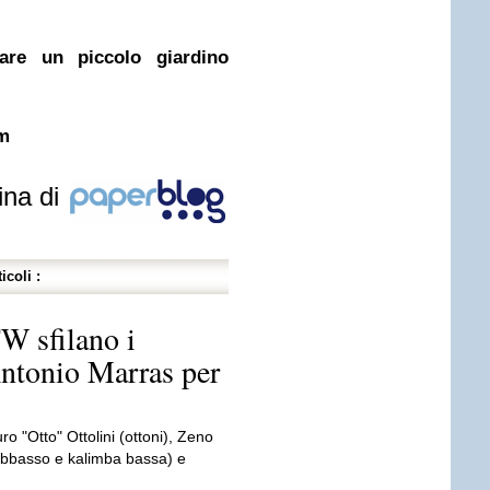
re un piccolo giardino
m
ina di
icoli :
 sfilano i
Antonio Marras per
ro "Otto" Ottolini (ottoni), Zeno
rabbasso e kalimba bassa) e