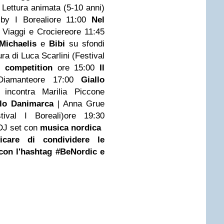
| Lettura animata (5-10 anni)
by I Boreali
ore 11:00
Nel
Viaggi e Crociere
ore 11:45
Michaelis
e
Bibi
su sfondi
ra di Luca Scarlini (Festival
 competition
ore 15:00
Il
iamante
ore 17:00
Giallo
incontra Marilia Piccone
llo Danimarca
| Anna Grue
tival I Boreali)
ore 19:30
DJ set con
musica nordica
icare di c
ondividere le
 con l'hashtag #BeNordic e