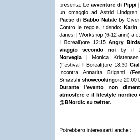
presenta:
Le avventure di Pippi
un omaggio ad Astrid Lindgren 
Paese di Babbo Natale
by Giver 
Contro le regole, ridendo:
Karin 
danesi | Workshop (6-12 anni) a cu
I Boreali)
ore 12:15
Angry Birds
viaggio secondo noi
by il D
Norvegia
| Monica Kristensen 
(Festival I Boreali)
ore 18:30
Gia
incontra Annarita Briganti (Fes
Smøøshi
showcooking
ore 20:00 
Durante l'evento non diment
atmosfere e il lifestyle nordico
@BNordic su twitter.
Potrebbero interessarti anche :