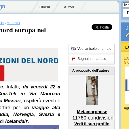
gn
Giochi
Autori
GN
›
MILANO
 nord europa nel
L
Vedi articolo originale
L'
Segnala un abuso
GI
A proposito dell'autore
ic
. Infatti,
da venerdì 22 a
ou-Tek in Via Maurizio
a Missori,
ospiterà eventi e
artire per un
viaggio alla
Agi
Metamorphose
ndia, Norvegia, Svezia e
11760
condivisioni
 di
Icelandair
.
Vedi il suo profilo