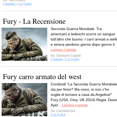
Da
Taxi Drivers
CINEMA
CULTURA
,
Fury - La Recensione
Seconda Guerra Mondiale. Tra
americani e tedeschi scorre un sangue
tutt'altro che buono. I carri armati a stell
e strisce perdono giorno dopo giorno il..
Leggere il seguito
Da
Giordano Caputo
CINEMA
CULTURA
,
Fury carro armato del west
Condividi "La Seconda Guerra Mondiale
sta per finire? Ma nooo, io non c'ho
voglia di tornare a casa da Angelina!"
Fury (USA, Cina, UK 2014) Regia: Davi
Ayer...
Leggere il seguito
Da
Cannibal Kid
CULTURA