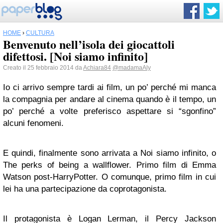
HOME
›
CULTURA
Benvenuto nell’isola dei giocattoli
difettosi. [Noi siamo infinito]
Creato il 25 febbraio 2014 da
Achiara84
@madamaAly
Io ci arrivo sempre tardi ai film, un po’ perché mi manca
la compagnia per andare al cinema quando è il tempo, un
po’ perché a volte preferisco aspettare si “sgonfino”
alcuni fenomeni.
E quindi, finalmente sono arrivata a Noi siamo infinito, o
The perks of being a wallflower. Primo film di Emma
Watson post-HarryPotter. O comunque, primo film in cui
lei ha una partecipazione da coprotagonista.
Il protagonista è Logan Lerman, il Percy Jackson