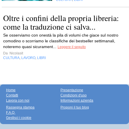
Oltre i confini della propria libreria:
come la traduzione ci salva...
Se osserviamo con onestà la pila di volumi che giace sul nostro
comodino o scorriamo le classifiche dei bestseller settimanali,
noteremo quasi sicurament...
Leggere il seguito
Da
Nicolasit
CULTURA
LAVORO
LIBRI
,
,
Home
Presentazione
Contatti
Condizioni d'uso
Lavora con noi
Informazioni azienda
Rassegna stampa
Proponi il tuo blog
F.A.Q.
Gestisci i cookie