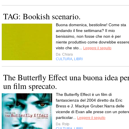
TAG: Bookish scenario.
Buona domenica, bestioline! Come sta
andando il fine settimana? Il mio
benissimo, non fosse che non è per
niente produttivo come dovrebbe essere
visto che sto...
Leggere il seguito
Da
Chiara
CULTURA
LIBRI
,
The Butterfly Effect una buona idea pe
un film sprecato.
The Butterfly Effect è un film di
fantascienza del 2004 diretto da Eric
Bress e J. Mackye Gruber.Narra delle
vicende di Evan alle prese con un poter
particolar...
Leggere il seguito
Da
Rstp
CULTURA
LIBRI
,