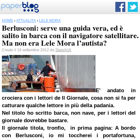
HOME
›
ATTUALITÀ
›
LELE MORA
Berlusconi: serve una guida vera, ed è
salito in barca con il navigatore satellitare.
Ma non era Lele Mora l’autista?
Creato il 16 settembre 2012 da
Slasch16
E’ andato in
crociera con i lettori de Il Giornale, cosa non si fa per
catturare qualche lettore in più della padania.
Nel titolo ho scritto barca, non nave, per i lettori del
giornale dovrebbe bastare.
Il giornale titola, tronfio, in prima pagina: A bordo
con Berlusconi, io mi toccherei i portafortuna,