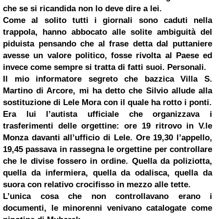
che se si ricandida non lo deve dire a lei.
Come al solito tutti i giornali sono caduti nella
trappola, hanno abbocato alle solite ambiguità del
piduista pensando che al frase detta dal puttaniere
avesse un valore politico, fosse rivolta al Paese ed
invece come sempre si tratta di fatti suoi. Personali.
Il mio informatore segreto che bazzica Villa S.
Martino di Arcore, mi ha detto che Silvio allude alla
sostituzione di Lele Mora con il quale ha rotto i ponti.
Era lui l’autista ufficiale che organizzava i
trasferimenti delle orgettine: ore 19 ritrovo in V.le
Monza davanti all’ufficio di Lele. Ore 19,30 l’appello,
19,45 passava in rassegna le orgettine per controllare
che le divise fossero in ordine. Quella da poliziotta,
quella da infermiera, quella da odalisca, quella da
suora con relativo crocifisso in mezzo alle tette.
L’unica cosa che non controllavano erano i
documenti, le minorenni venivano catalogate come