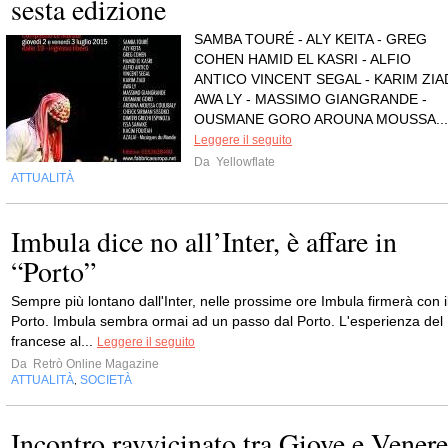
sesta edizione
SAMBA TOURÉ - ALY KEITA - GREG
COHEN HAMID EL KASRI - ALFIO
ANTICO VINCENT SEGAL - KARIM ZIA
AWA LY - MASSIMO GIANGRANDE -
OUSMANE GORO AROUNA MOUSSA...
Leggere il seguito
Da
Yellowflate
ATTUALITÀ
Imbula dice no all’Inter, è affare in
“Porto”
Sempre più lontano dall'Inter, nelle prossime ore Imbula firmerà con i
Porto. Imbula sembra ormai ad un passo dal Porto. L'esperienza del
francese al...
Leggere il seguito
Da
Retrò Online Magazine
ATTUALITÀ
SOCIETÀ
,
Incontro ravvicinato tra Giove e Venere