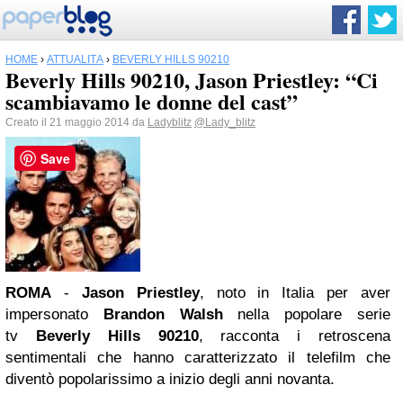
HOME
›
ATTUALITÀ
›
BEVERLY HILLS 90210
Beverly Hills 90210, Jason Priestley: “Ci
scambiavamo le donne del cast”
Creato il 21 maggio 2014 da
Ladyblitz
@Lady_blitz
Save
ROMA
-
Jason Priestley
, noto in Italia per aver
impersonato
Brandon Walsh
nella popolare serie
tv
Beverly Hills 90210
, racconta i retroscena
sentimentali che hanno caratterizzato il telefilm che
diventò popolarissimo a inizio degli anni novanta.