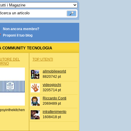
Non ancora membro?
Proponi il tuo blog
A COMMUNITY TECNOLOGIA
AUTORE DEL
TOP UTENTI
ORNO
allmobileworld
8820742 pt
videogiochi
3205714 pt
Riccardo Conti
2069489 pt
psyinthekitchen
intrattenimento
1608418 pt