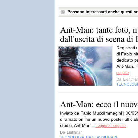
Possono interessarti anche questi art
Ant-Man: tante foto, n
dall'uscita di scena di
Registrati 
di Fabio M
dedicato p
Ant-Man, i
seguito
Da
Lightma
TECNOLOG
Ant-Man: ecco il nuovo
Inviato da Fabio MucciImmagini | 06/05
diramato online un nuovo poster ufficial
studio, Ant-Man...
Leggere il seguito
Da
Lightman
TECNOLOGIA
DA CLASSIFICARE
,