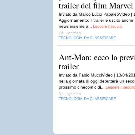
trailer del film Marvel 
Inviato da Marco Lucio PapaleoVideo | 1
Aggiornamento: il trailer è uscito anche i
news insieme a...
Leggere il seguito
Da
Lightman
TECNOLOGIA
DA CLASSIFICARE
,
Ant-Man: ecco la prev
trailer
Inviato da Fabio MucciVideo | 13/04/201
nella giornata di oggi debutterà un seco
prossimo cinecomic di...
Leggere il seguit
Da
Lightman
TECNOLOGIA
DA CLASSIFICARE
,