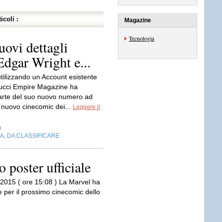
icoli :
Magazine
Tecnologia
uovi dettagli
 Edgar Wright e...
utilizzando un Account esistente
ucci Empire Magazine ha
arte del suo nuovo numero ad
l nuovo cinecomic dei...
Leggere il
n
IA
DA CLASSIFICARE
,
 poster ufficiale
/2015 ( ore 15:08 ) La Marvel ha
e per il prossimo cinecomic dello