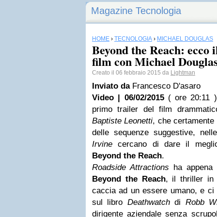
Magazine Tecnologia
HOME
›
TECNOLOGIA
›
MICHAEL DOUGLAS
Beyond the Reach: ecco il
film con Michael Douglas
Creato il 06 febbraio 2015 da
Lightman
Inviato da
Francesco D'asaro
Video | 06/02/2015
( ore 20:11 )
primo trailer del film drammatic
Baptiste Leonetti
, che certamente 
delle sequenze suggestive, nelle
Irvine
cercano di dare il meglio
Beyond the Reach
.
Roadside Attractions
ha appena ri
Beyond the Reach
, il thriller i
caccia ad un essere umano, e ci 
sul libro
Deathwatch
di
Robb Wh
dirigente aziendale senza scrupo