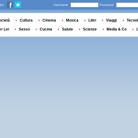
 su
Username
Password
ocietà
Cultura
Cinema
Musica
Libri
Viaggi
Tecnol
er Lei
Sesso
Cucina
Salute
Scienze
Media & Co