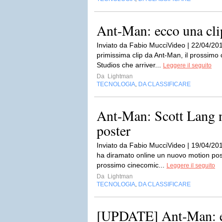
Ant-Man: ecco una cli
Inviato da Fabio MucciVideo | 22/04/201
primissima clip da Ant-Man, il prossimo
Studios che arriver...
Leggere il seguito
Da
Lightman
TECNOLOGIA
DA CLASSIFICARE
,
Ant-Man: Scott Lang 
poster
Inviato da Fabio MucciVideo | 19/04/201
ha diramato online un nuovo motion post
prossimo cinecomic...
Leggere il seguito
Da
Lightman
TECNOLOGIA
DA CLASSIFICARE
,
[UPDATE] Ant-Man: e