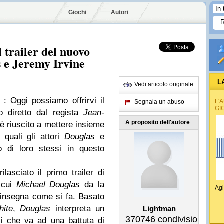
Giochi
Autori
 trailer del nuovo
 e Jeremy Irvine
L
Vedi articolo originale
: Oggi possiamo offrirvi il
L'
Segnala un abuso
GI
o diretto dal regista
Jean-
A proposito dell'autore
è riuscito a mettere insieme
 quali gli attori
Douglas
e
 di loro stessi in questo
lasciato il primo trailer di
n cui
Michael Douglas
da la
Agi
insegna come si fa. Basato
ite
,
Douglas
interpreta un
Lightman
370746
condivisioni
li che va ad una battuta di