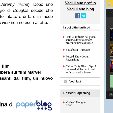
Vedi il suo profilo
(
Jeremy Irvine
). Dopo uno
Vedi il suo blog
ggio di
Douglas
decide che
I
to intatto è di fare in modo
Irvine
non ne esca affatto.
I suoi ultimi articoli
Halo 2: il finale del gioco
sarebbe dovuto essere
profondamente diverso
Battleborn - Provato
Forced Showdown -
Recensione
 film
Call of Duty Black Ops 3:
la closed alpha per i mod
ibera sul film Marvel
tools arriverà a breve
essanti dal film, un nuovo
Vedi tutti
Dossier Paperblog
Michael Douglas
ina di
Attori