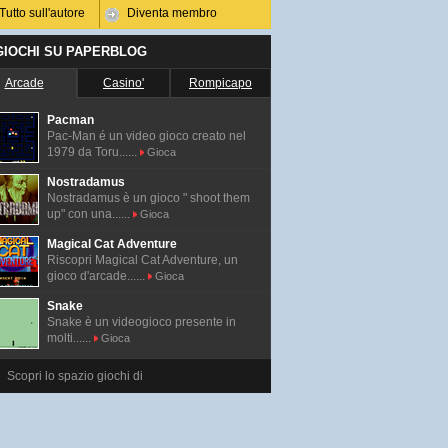
Tutto sull'autore
Diventa membro
 GIOCHI SU PAPERBLOG
Arcade
Casino'
Rompicapo
Pacman
Pac-Man é un video gioco creato nel
1979 da Toru......
Gioca
Nostradamus
Nostradamus è un gioco " shoot them
up" con una......
Gioca
Magical Cat Adventure
Riscopri Magical Cat Adventure, un
gioco d'arcade......
Gioca
Snake
Snake è un videogioco presente in
molti......
Gioca
Scopri lo spazio giochi di