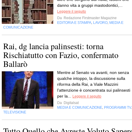
danno vita a gruppi mastodontici,...
Leggere il seguito
Da
Redazione Firstmaster Magazine
EDITORIA E STAMPA
LAVORO
MEDIA E
,
,
COMUNICAZIONE
Rai, dg lancia palinsesti: torna
Rischiatutto con Fazio, confermato
Ballarò
Mentre al Senato va avanti, non senza
qualche intoppo, la discussione sulla
riforma della Rai, a Viale Mazzini
l'attenzione è concentrata sui palinsesti
per la...
Leggere il seguito
Da
Digitalsat
MEDIA E COMUNICAZIONE
PROGRAMMI TV
,
TELEVISIONE
Tutto Quello che Avreste Voluto Saper