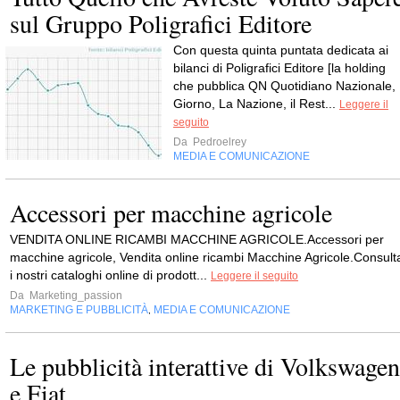
sul Gruppo Poligrafici Editore
Con que­sta quinta pun­tata dedi­cata ai
bilanci di Poli­gra­fici Edi­tore [la hol­ding
che pub­blica QN Quo­ti­diano Nazio­nale, 
Giorno, La Nazione, il Rest...
Leggere il
seguito
Da
Pedroelrey
MEDIA E COMUNICAZIONE
Accessori per macchine agricole
VENDITA ONLINE RICAMBI MACCHINE AGRICOLE.Accessori per
macchine agricole, Vendita online ricambi Macchine Agricole.Consult
i nostri cataloghi online di prodott...
Leggere il seguito
Da
Marketing_passion
MARKETING E PUBBLICITÀ
MEDIA E COMUNICAZIONE
,
Le pubblicità interattive di Volkswagen
e Fiat