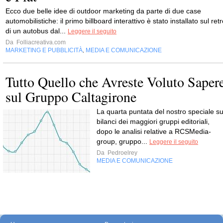
Ecco due belle idee di outdoor marketing da parte di due case
automobilistiche: il primo billboard interattivo è stato installato sul ret
di un autobus dal...
Leggere il seguito
Da
Folliacreativa.com
MARKETING E PUBBLICITÀ
MEDIA E COMUNICAZIONE
,
Tutto Quello che Avreste Voluto Saper
sul Gruppo Caltagirone
La quarta pun­tata del nostro spe­ciale su
bilanci dei mag­giori gruppi edi­to­riali,
dopo le ana­lisi rela­tive a RCSMe­dia­
group, gruppo...
Leggere il seguito
Da
Pedroelrey
MEDIA E COMUNICAZIONE