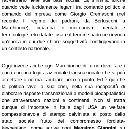
l'avversario nelle sue basi sociali. La sinistra, anche
quando vede lucidamente legami tra comando politico e
comando dell'impresa come Giorgio Cremaschi (nel
recente
Il regime dei padroni, da Berlusconi a
Marchionne
), inciampa in meccanismi mentali e
terminologie retrodatate: usare il termine padrone rievoca
un'epoca in cui due chiare soggettività confliggevano in
un contesto nazionale.
Oggi invece anche ogni Marchionne di turno deve fare i
conti con una logica aziendale transnazionale che si può
accettare o no ma cambiare poco o punto. Ed è qui che
la politica vive la sua crisi, nella sua incapacità di
elaborare risposte transnazionali a modelli biocapitalistici
che attraversano nazioni e continenti. Non si tratta
dunque di importare in Italia dagli USA un welfare
compassionevole di stampo calvinista al posto dello
stato sociale frutto del compromesso fordista-
keynesiano,
come scrive oggi
Massimo Giannini
su