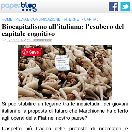
HOME
›
MEDIA E COMUNICAZIONE
›
INTERNET
›
CAPITAL
Biocapitalismo all'italiana: l'esubero del
capitale cognitivo
Da
Biagio1972
@l_immateriale
Save
Si può stabilire un legame tra le inquietudini dei giovani
italiani e la proposta di futuro che Marchionne ha offerto
agli operai della
Fiat
nel nostro paese?
L'aspetto più tragico delle proteste di ricercatori e