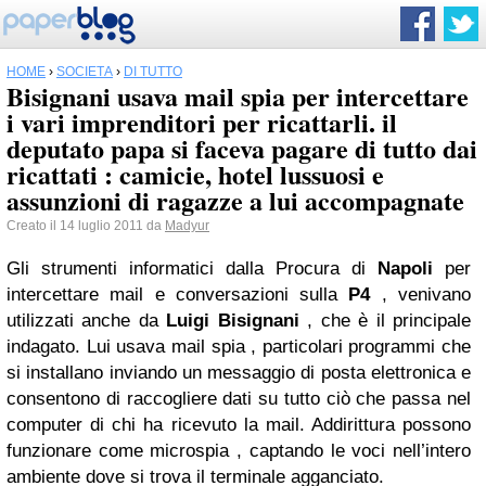
HOME
›
SOCIETÀ
›
DI TUTTO
Bisignani usava mail spia per intercettare
i vari imprenditori per ricattarli. il
deputato papa si faceva pagare di tutto dai
ricattati : camicie, hotel lussuosi e
assunzioni di ragazze a lui accompagnate
Creato il 14 luglio 2011 da
Madyur
Gli strumenti informatici dalla Procura di
Napoli
per
intercettare mail e conversazioni sulla
P4
, venivano
utilizzati anche da
Luigi Bisignani
, che è il principale
indagato. Lui usava mail spia , particolari programmi che
si installano inviando un messaggio di posta elettronica e
consentono di raccogliere dati su tutto ciò che passa nel
computer di chi ha ricevuto la mail. Addirittura possono
funzionare come microspia , captando le voci nell’intero
ambiente dove si trova il terminale agganciato.