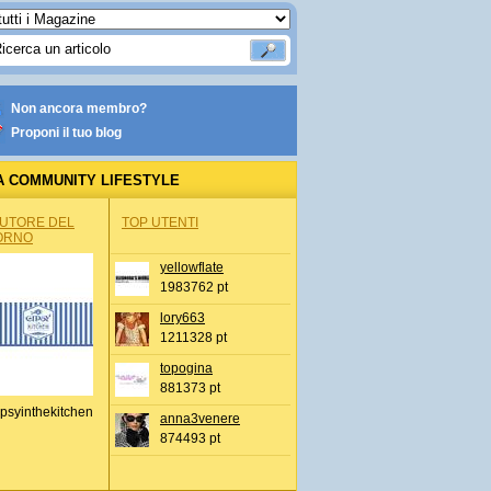
Non ancora membro?
Proponi il tuo blog
A COMMUNITY LIFESTYLE
AUTORE DEL
TOP UTENTI
ORNO
yellowflate
1983762 pt
lory663
1211328 pt
topogina
881373 pt
psyinthekitchen
anna3venere
874493 pt