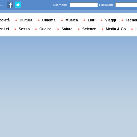
 su
Username
Password
ocietà
Cultura
Cinema
Musica
Libri
Viaggi
Tecnol
er Lei
Sesso
Cucina
Salute
Scienze
Media & Co