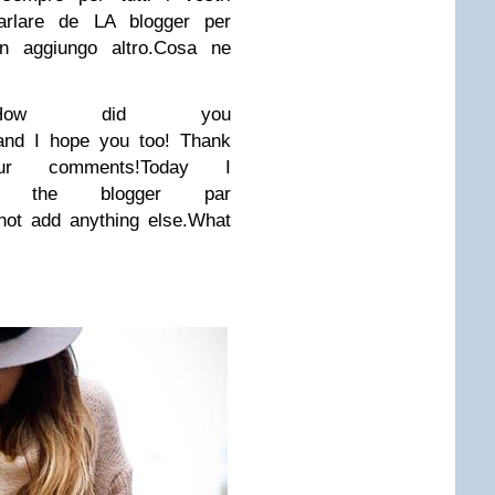
arlare de LA blogger per
n aggiungo altro.
Cosa ne
How
did you
and
I hope you too
!
Thank
ur
comments
!
Today I
the
blogger
par
not
add anything else
.
What