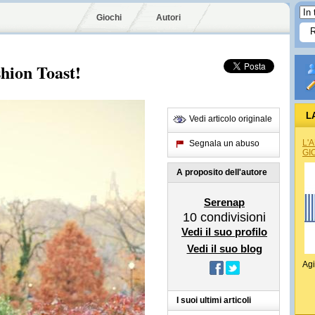
Giochi
Autori
shion Toast!
L
Vedi articolo originale
L'
Segnala un abuso
GI
A proposito dell'autore
Serenap
10
condivisioni
Vedi il suo profilo
Vedi il suo blog
Agi
I suoi ultimi articoli