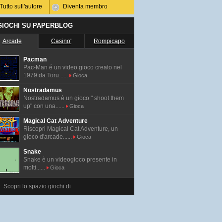
Tutto sull'autore
Diventa membro
 GIOCHI SU PAPERBLOG
Arcade
Casino'
Rompicapo
Pacman
Pac-Man é un video gioco creato nel
1979 da Toru......
Gioca
Nostradamus
Nostradamus è un gioco " shoot them
up" con una......
Gioca
Magical Cat Adventure
Riscopri Magical Cat Adventure, un
gioco d'arcade......
Gioca
Snake
Snake è un videogioco presente in
molti......
Gioca
Scopri lo spazio giochi di