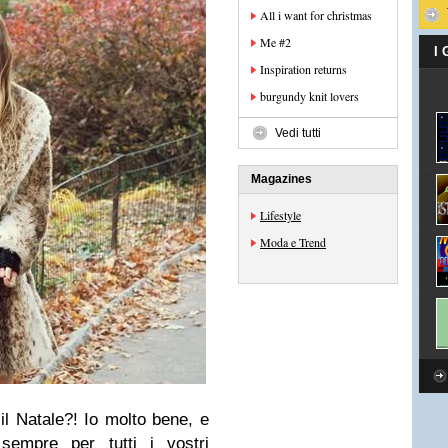
All i want for christmas
Me #2
I
Inspiration returns
burgundy knit lovers
Vedi tutti
Magazines
Lifestyle
Moda e Trend
il Natale?! Io molto bene, e
sempre per tutti i vostri