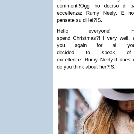
commenti!
Oggi ho deciso di p
eccellenza: Rumy Neely.
E no
pensate su di lei?!
S.
Hello
everyone
!
spend
Christmas
?
!
I
very
well
,
you
again for
all yo
decided
to
speak
of
excellence
:
Rumy
Neely
.
It
does 
do you think about her?!
S.