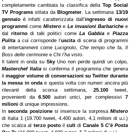
completamente cambiata la classifica della
Top Social
TV Programs
stilata da
Blogmeter
. La settimana
13/19
gennaio
è infatti caratterizzata dall’
ingresso di nuovi
programmi
come
Mistero
e
Le invasioni Barbariche
e
dal
ritorno
di talk politici come
La Gabbia
e
Piazza
Pulita
a cui corrisponde l’
uscita
di scena di programmi
di entertainment come
Lucignolo
,
Che tempo che fa
,
Il
Boss delle cerimonie
e
Chi l’ha visto
.
Il talent in onda su
Sky
Uno non perde quindi un colpo,
Masterchef Italia
si conferma il programma che genera
il
maggior volume di conversazioni su
Twitter
durante
la messa in onda
e questa volta con numeri ancora più
rilevanti della scorsa settimana,
25.100
tweet,
provenienti da
6.500
autori unici, per complessivi
7
milioni
di unique impressions.
In
seconda posizione
si inserisce la sorpresa
Mistero
di Italia 1 (19.700 tweet, 4.400 autori, 4.1 milioni di u.i.)
che scalza al
terzo posto
il
cult
di
Canale 5
C’è Posta