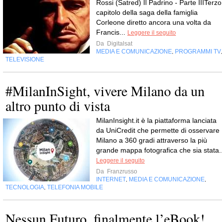
Rossi (Satred) Il Padrino - Parte IIITerzo
capitolo della saga della famiglia
Corleone diretto ancora una volta da
Francis...
Leggere il seguito
Da
Digitalsat
MEDIA E COMUNICAZIONE
PROGRAMMI TV
,
TELEVISIONE
#MilanInSight, vivere Milano da un
altro punto di vista
MilanInsight.it è la piattaforma lanciata
da UniCredit che permette di osservare
Milano a 360 gradi attraverso la più
grande mappa fotografica che sia stata..
Leggere il seguito
Da
Franzrusso
INTERNET
MEDIA E COMUNICAZIONE
,
,
TECNOLOGIA
TELEFONIA MOBILE
,
Nessun Futuro, finalmente l’eBook!