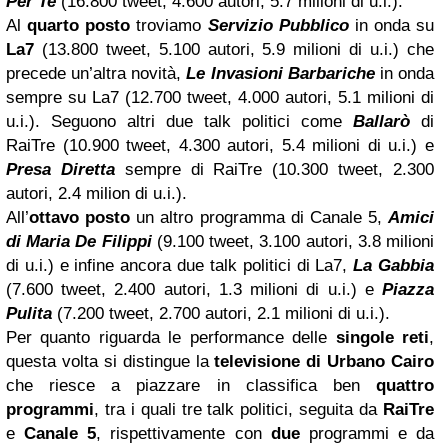
Per Te
(16.800 tweet, 4.600 autori, 5.7 milioni di u.i.).
Al
quarto posto
troviamo
Servizio Pubblico
in onda su
La7
(13.800 tweet, 5.100 autori, 5.9 milioni di u.i.) che
precede un’altra novità,
Le Invasioni Barbariche
in onda
sempre su La7 (12.700 tweet, 4.000 autori, 5.1 milioni di
u.i.). Seguono altri due talk politici come
Ballarò
di
RaiTre (10.900 tweet, 4.300 autori, 5.4 milioni di u.i.) e
Presa Diretta
sempre di RaiTre (10.300 tweet, 2.300
autori, 2.4 milion di u.i.).
All’
ottavo posto
un altro programma di Canale 5,
Amici
di Maria De Filippi
(9.100 tweet, 3.100 autori, 3.8 milioni
di u.i.) e infine ancora due talk politici di La7,
La Gabbia
(7.600 tweet, 2.400 autori, 1.3 milioni di u.i.) e
Piazza
Pulita
(7.200 tweet, 2.700 autori, 2.1 milioni di u.i.).
Per quanto riguarda le performance delle
singole reti
,
questa volta si distingue la
televisione di Urbano Cairo
che riesce a piazzare in classifica ben
quattro
programmi
, tra i quali tre talk politici, seguita da
RaiTre
e
Canale 5
, rispettivamente con
due
programmi e da