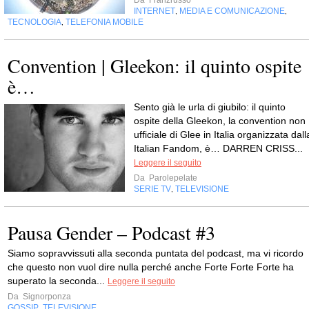
Da
Franzrusso
INTERNET
MEDIA E COMUNICAZIONE
,
,
TECNOLOGIA
TELEFONIA MOBILE
,
Convention | Gleekon: il quinto ospite
è…
Sento già le urla di giubilo: il quinto
ospite della Gleekon, la convention non
ufficiale di Glee in Italia organizzata dall
Italian Fandom, è… DARREN CRISS...
Leggere il seguito
Da
Parolepelate
SERIE TV
TELEVISIONE
,
Pausa Gender – Podcast #3
Siamo sopravvissuti alla seconda puntata del podcast, ma vi ricordo
che questo non vuol dire nulla perché anche Forte Forte Forte ha
superato la seconda...
Leggere il seguito
Da
Signorponza
GOSSIP
TELEVISIONE
,