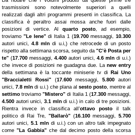
Da notare che i volumi prodotti da queste prime tre
trasmissioni sono notevolmente superiori a quelli
realizzati dagli altri programmi presenti in classifica. La
classifica è peraltro assai mossa anche fuori dalle
posizioni di vertice. Al
quarto posto
, ad esempio,
troviamo
"Le Iene"
di Italia 1 (
19.700
messaggi,
10.300
autori unici,
4.8 mln
di u.i,) che retrocede di un posto
rispetto alla settimana scorsa, seguito da
"C’è Posta per
te"
(
17.700
messaggi,
4.400
autori unici,
4.6 mln
di u.i.)
che invece di posizioni ne guadagna due. La
new entry
della settimana è la toccante miniserie tv di
Rai Uno
"Braccialetti Rossi"
(
17.600
messaggi,
5.800
autori
unici,
7.8 mln
di u.i.) che plana al
sesto posto
, mentre al
settimo
troviamo
"Mistero"
di Italia 1 (
17.300
messaggi,
4.500
autori unici,
3.1 mln
di u.i.) in calo di tre posizioni.
Rientra invece in classifica all’
ottavo posto
il talk
politico di Rai Tre,
"Ballarò"
(
16.100
messaggi,
5.700
autori unici,
5.1 mln
di u.i.) con un altro talk impegnato
come
"La Gabbia"
che dal decimo posto della scorsa