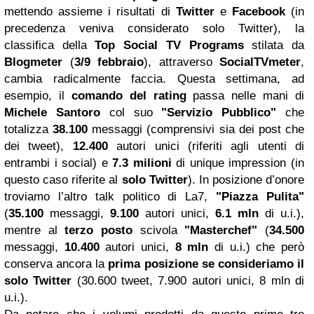
mettendo assieme i risultati di
Twitter
e
Facebook
(in
precedenza veniva considerato solo Twitter), la
classifica della
Top Social TV Programs
stilata da
Blogmeter
(
3/9 febbraio
), attraverso
SocialTVmeter
,
cambia radicalmente faccia. Questa settimana, ad
esempio, il
comando del rating
passa nelle mani di
Michele Santoro
col suo
"Servizio Pubblico"
che
totalizza
38.100
messaggi (comprensivi sia dei post che
dei tweet),
12.400
autori unici (riferiti agli utenti di
entrambi i social) e
7.3 milioni
di unique impression (in
questo caso riferite al
solo Twitter
). In posizione d’onore
troviamo l’altro talk politico di La7,
"Piazza Pulita"
(
35.100
messaggi,
9.100
autori unici,
6.1 mln
di u.i.),
mentre al
terzo posto
scivola
"Masterchef"
(
34.500
messaggi,
10.400
autori unici,
8 mln
di u.i.) che però
conserva ancora la
prima posizione se consideriamo il
solo Twitter
(30.600 tweet, 7.900 autori unici, 8 mln di
u.i.).