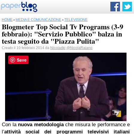
HOME
›
MEDIA E COMUNICAZIONE
›
TELEVISIONE
Blogmeter Top Social Tv Programs (3-9
febbraio): "Servizio Pubblico" balza in
testa seguito da "Piazza Pulita"
Creato il 10 febbraio 2014 da
Nicoladki
@NicolaRaiano
Save
Con la
nuova metodologia
che misura le performance e
l’
attività social dei programmi televisivi italiani