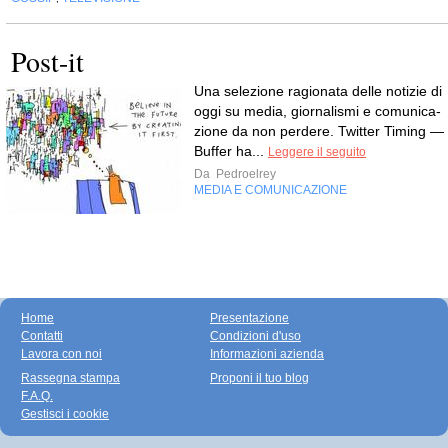
Post-it
Una sele­zione ragio­nata delle noti­zie di
oggi su media, gior­na­li­smi e comu­ni­ca­
zione da non perdere. Twit­ter Timing —
Buf­fer ha...
Leggere il seguito
Da
Pedroelrey
MEDIA E COMUNICAZIONE
Home
Presentazione
Contatti
Condizioni d'uso
Lavora con noi
Informazioni azienda
Rassegna stampa
Proponi il tuo blog
F.A.Q.
Gestisci i cookie