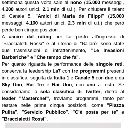
settimana questa volta sale al
nono
(
15.000
messaggi,
4.200
autori unici,
2.1 mln
di u.i.). Per chiudere il talent
di Canale 5,
"Amici di Maria de Filippi"
(
15.000
messaggi,
4.100
autori unici,
2.3 mln
di u.i.) che però
perde ben cinque posizioni.
A
uscire dal rating
per far posto all’ingresso di
"Braccialetti Rossi" e al ritorno di "Ballarò" sono state
due trasmissioni di intrattenimento,
"Le Invasioni
Barbariche"
e
"Che tempo che fa"
.
Per quanto riguarda le performance delle
singole reti
,
conserva la leadership
La7
con
tre programmi
presenti
in classifica, seguita da
Italia 1
e
Canale 5
con
due
e da
Sky
Uno
,
Rai Tre
e
Rai Uno
, con
uno
a testa. Se
consideriamo la
sola classifica di Twitter
, dietro al
leader "Masterchef"
, troviamo programmi, tanto per
restare nelle prime cinque posizioni, come
"Piazza
Pulita"
,
"Servizio Pubblico"
,
"C’è posta per te"
e
"Braccialetti Rossi"
.