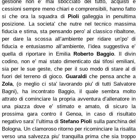
gestione non e’ mai sbocciato del tutto, acquisti e
cessioni sempre meno chiari e comprensibili, hanno fatto
si che ora la squadra di
Pioli
galleggia in penultima
posizione. La societa’ che nutre nel tecnico massima
fiducia e stima, sta pensando pero’ al classico ribaltone,
per dare la scossa all’ambiente per ridare un’po’ di
fiducia e entusiasmo all’ambiente, l’idea suggestiva e’
quella di riportare in Emilia
Roberto Baggio
. Il divin
codino, non e’ mai stato dimenticato dai tifosi emiliani,
sia per le sue geste, che per il suo modo di stare al di
fuori del terreno di gioco.
Guaraldi
che pensa anche a
Zola
, (o meglio ci sta’ lavorando piu’ di tutti Salvatore
Bagni), ha incontrato Baggio, il quale sembra molto
attrato di cominciare la propria avventura d’allenatore in
una piazza dove e’ stimato e amato, di sicuro la
prossima gara contro il Genoa, in caso di risultato
negativo sara’ l’ultima di
Stefano Pioli
sulla panchina del
Bologna. Un clamoroso ritorno per ricominciare la risalita
verso una salvezza piu’ tranquilla prima che sia troppo