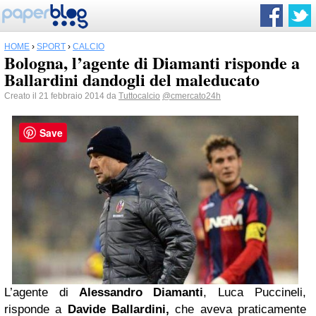
HOME
›
SPORT
›
CALCIO
Bologna, l’agente di Diamanti risponde a
Ballardini dandogli del maleducato
Creato il 21 febbraio 2014 da
Tuttocalcio
@cmercato24h
Save
L’agente di
Alessandro Diamanti
, Luca Puccineli,
risponde a
Davide Ballardini,
che aveva praticamente