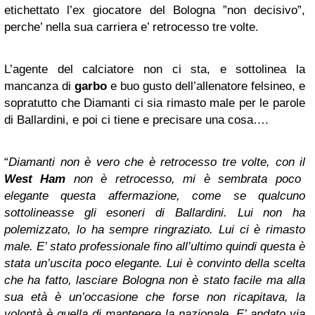
etichettato l’ex giocatore del Bologna ”non decisivo”,
perche’ nella sua carriera e’ retrocesso tre volte.
L’agente del calciatore non ci sta, e sottolinea la
mancanza di
garbo
e buo gusto dell’allenatore felsineo, e
sopratutto che Diamanti ci sia rimasto male per le parole
di Ballardini, e poi ci tiene e precisare una cosa….
“
Diamanti non è vero che è retrocesso tre volte, con il
West Ham
non è retrocesso, mi è sembrata poco
elegante questa affermazione, come se qualcuno
sottolineasse gli esoneri di Ballardini. Lui non ha
polemizzato, lo ha sempre ringraziato. Lui ci è rimasto
male. E’ stato professionale fino all’ultimo quindi questa è
stata un’uscita poco elegante. Lui è convinto della scelta
che ha fatto, lasciare Bologna non è stato facile ma alla
sua età è un’occasione che forse non ricapitava, la
volontà è quella di mantenere la nazionale. E’ andato via