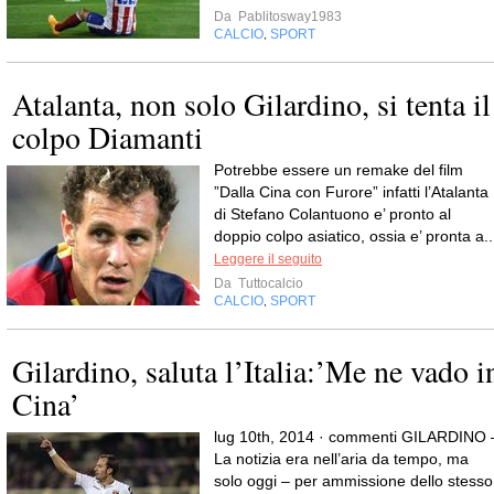
Da
Pablitosway1983
CALCIO
SPORT
,
Atalanta, non solo Gilardino, si tenta il
colpo Diamanti
Potrebbe essere un remake del film
”Dalla Cina con Furore” infatti l’Atalanta
di Stefano Colantuono e’ pronto al
doppio colpo asiatico, ossia e’ pronta a..
Leggere il seguito
Da
Tuttocalcio
CALCIO
SPORT
,
Gilardino, saluta l’Italia:’Me ne vado i
Cina’
lug 10th, 2014 · commenti GILARDINO 
La notizia era nell’aria da tempo, ma
solo oggi – per ammissione dello stesso