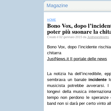
Magazine
HOME
Bono Vox, dopo l’incident
poter più suonare la chit
Creato il 02 gennaio 2015 da
Justnewsitpietro
Bono Vox, dopo l’incidente rischia
chitarra
JustNews.it Il portale delle news
La notizia ha dell’incredibile, e
sembrava un banale
incidente
lo
musicista potrebbe avverarsi. I
longevi della musica internazion
tempo non perdono le speranze e
band non si darà per certo vinto all