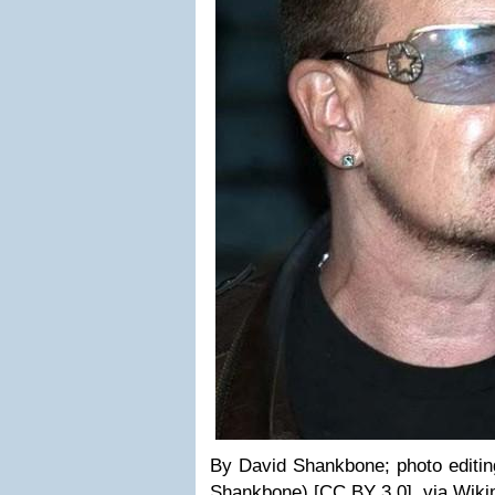
By David Shankbone; photo editin
Shankbone) [
CC BY 3.0
],
via Wik