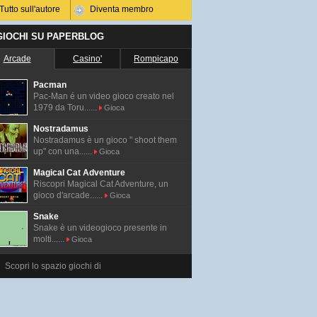
Tutto sull'autore
Diventa membro
 GIOCHI SU PAPERBLOG
Arcade
Casino'
Rompicapo
Pacman
Pac-Man é un video gioco creato nel
1979 da Toru......
Gioca
Nostradamus
Nostradamus è un gioco " shoot them
up" con una......
Gioca
Magical Cat Adventure
Riscopri Magical Cat Adventure, un
gioco d'arcade......
Gioca
Snake
Snake è un videogioco presente in
molti......
Gioca
Scopri lo spazio giochi di