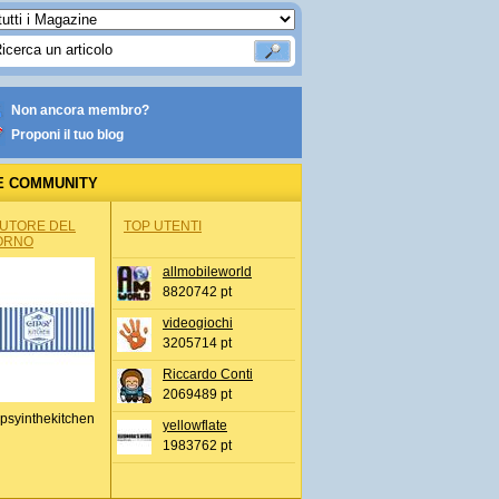
Non ancora membro?
Proponi il tuo blog
E COMMUNITY
AUTORE DEL
TOP UTENTI
ORNO
allmobileworld
8820742 pt
videogiochi
3205714 pt
Riccardo Conti
2069489 pt
psyinthekitchen
yellowflate
1983762 pt