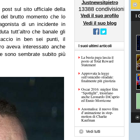
Justnewsitpietro
13388
condivisioni
post sul sito ufficiale della
Vedi il suo profilo
del brutto momento che lo
I
Vedi il suo blog
gonista di un incidente in
uta tutt’altro che banale gli
accio in ben sei punti, il
ro aveva interessato anche
I suoi ultimi articoli
e sono sembrate subito più
La busta paga lascia il
posto al Total Reward
Statement
Approvata la legge
sull’omicidio stradale:
finalmente più giustizia
Oscar 2016: miglior film
“Spotlight”, trionfano
anche Leonardo DiCaprio
ed Ennio Morricone
Anomalisa: il nuovo film
d’animazione in stop-
motion di Charlie
Kaufman
Vedi tutti