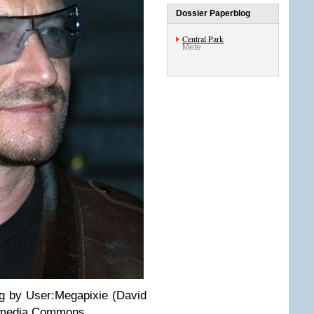
Dossier Paperblog
Central Park
Mete
g by User:Megapixie (David
imedia Commons