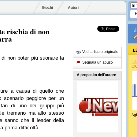
Giochi
Autori
e rischia di non
arra
L
Vedi articolo originale
 di non poter più suonare la
L'
Segnala un abuso
GI
A proposito dell'autore
ppure a causa di quello che
 scenario peggiore per un
 fan di uno dei gruppi più
ale tremano ma allo stesso
Agi
 sanno che il leader della
a prima difficoltà.