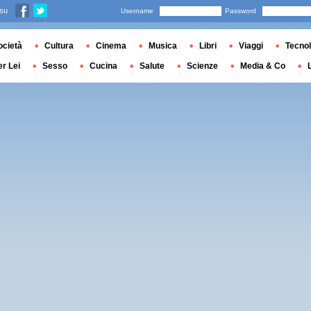
 su
Username
Password
ocietà
Cultura
Cinema
Musica
Libri
Viaggi
Tecnol
er Lei
Sesso
Cucina
Salute
Scienze
Media & Co