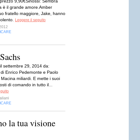
 prezzo 9,90€Sinossi: Sembra
a è il grande amore.Amber
uo fratello maggiore, Jake, hanno
iolento.
Leggere il seguito
2012
FICARE
 Sachs
il settembre 29, 2014 da:
di Enrico Pedemonte e Paolo
Macina miliardi. E mette i suoi
sti di comando in tutto il...
eguito
aliani
FICARE
o la tua visione