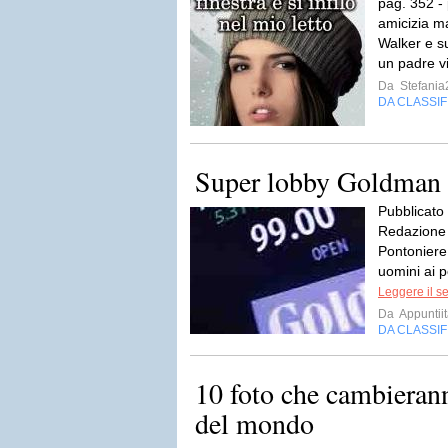
pag. 352 -
amicizia m
Walker e s
un padre v
Da
Stefania
DA CLASSI
Super lobby Goldman
Pubblicato 
Redazione 
Pontoniere 
uomini ai po
Leggere il s
Da
Appuntiit
DA CLASSI
10 foto che cambierann
del mondo