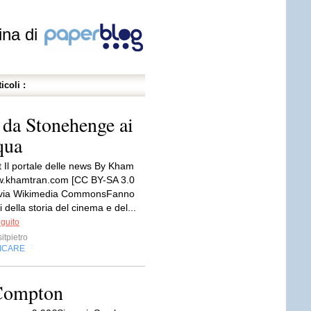
ina di
icoli :
, da Stonehenge ai
qua
t Il portale delle news By Kham
w.khamtran.com [CC BY-SA 3.0
 via Wikimedia CommonsFanno
 della storia del cinema e del...
eguito
itpietro
FICARE
 Compton