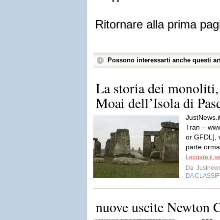
Ritornare alla prima pag
Possono interessarti anche questi art
La storia dei monoliti
Moai dell’Isola di Pas
JustNews.i
Tran – ww
or GFDL],
parte ormai
Leggere il s
Da
Justnews
DA CLASSI
nuove uscite Newton