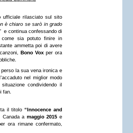
ufficiale rilasciato sul sito
n è chiaro se sarò in grado
a”
e continua confessando di
come sia potuto finire in
ostante ammetta poi di avere
 canzoni,
Bono
Vox
per ora
bbliche.
 perso la sua vena ironica e
l’accaduto nel miglior modo
situazione condividendo il
i fan.
a il titolo
“Innocence and
al Canada a
maggio 2015
e
 per ora rimane confermato,