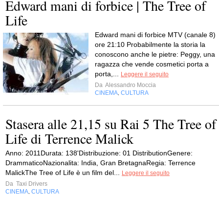
Edward mani di forbice | The Tree of
Life
Edward mani di forbice MTV (canale 8)
ore 21:10 Probabilmente la storia la
conoscono anche le pietre: Peggy, una
ragazza che vende cosmetici porta a
porta,...
Leggere il seguito
Da
Alessandro Moccia
CINEMA
CULTURA
,
Stasera alle 21,15 su Rai 5 The Tree of
Life di Terrence Malick
Anno: 2011Durata: 138'Distribuzione: 01 DistributionGenere:
DrammaticoNazionalita: India, Gran BretagnaRegia: Terrence
MalickThe Tree of Life è un film del...
Leggere il seguito
Da
Taxi Drivers
CINEMA
CULTURA
,