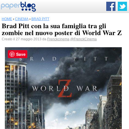
HOME
›
CINEMA
›
BRAD PITT
Brad Pitt con la sua famiglia tra gli
zombie nel nuovo poster di World War Z
Creato il 27 maggio 2013 da
Frenckcinema
@FrenckCinema
Save