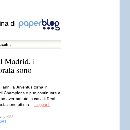
ina di
icoli :
l Madrid, i
orata sono
 anni la Juventus torna in
 di Champions e può continuare a
o aver battuto in casa il Real
estazione ottima...
Leggere il
sway1983
ORT