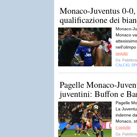
Monaco-Juventus 0-0, i
qualificazione dei bia
Monaco-Juve
Monaco va 
attesissimo
nell'olimpo
seguito
Da
Pablito
CALCIO
SP
,
Pagelle Monaco-Juvent
juventini: Buffon e Bar
Pagelle Mon
La Juventus
indenne dal
Monaco, st
il seguito
Da
Pablito