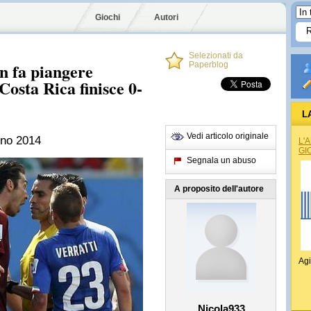
Giochi
Autori
Selezionati da
n fa piangere
Paperblog
 Costa Rica finisce 0-
L
Vedi articolo originale
gno 2014
L'
GI
Segnala un abuso
A proposito dell'autore
Agi
Nicola933