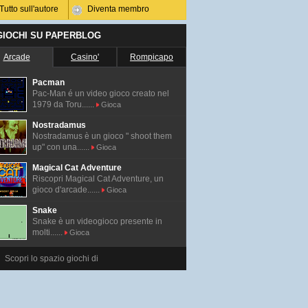
Tutto sull'autore
Diventa membro
 GIOCHI SU PAPERBLOG
Arcade
Casino'
Rompicapo
Pacman
Pac-Man é un video gioco creato nel
1979 da Toru......
Gioca
Nostradamus
Nostradamus è un gioco " shoot them
up" con una......
Gioca
Magical Cat Adventure
Riscopri Magical Cat Adventure, un
gioco d'arcade......
Gioca
Snake
Snake è un videogioco presente in
molti......
Gioca
Scopri lo spazio giochi di