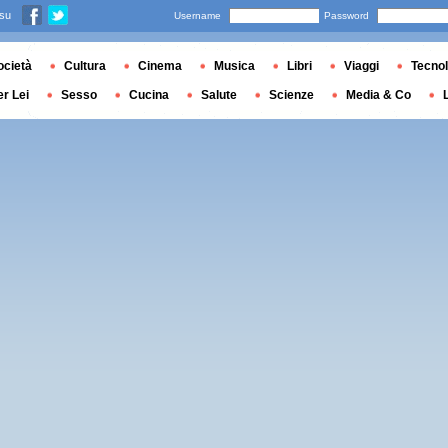
 su
Username
Password
ocietà
Cultura
Cinema
Musica
Libri
Viaggi
Tecnol
er Lei
Sesso
Cucina
Salute
Scienze
Media & Co