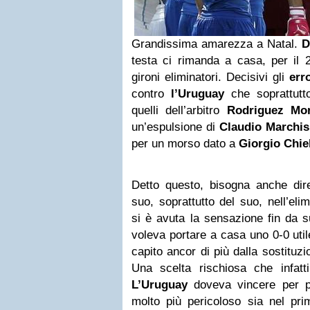
Grandissima amarezza a Natal.
D
testa ci rimanda a casa, per il 
gironi eliminatori. Decisivi gli
err
contro
l’Uruguay
che soprattutt
quelli dell’arbitro
Rodriguez Mo
un’espulsione di
Claudio Marchis
per un morso dato a
Giorgio Chiel
Detto questo, bisogna anche dire
suo, soprattutto del suo, nell’el
si è avuta la sensazione fin da 
voleva portare a casa uno 0-0 utile
capito ancor di più dalla sostituz
Una scelta rischiosa che infatt
L’Uruguay
doveva vincere per pa
molto più pericoloso sia nel p