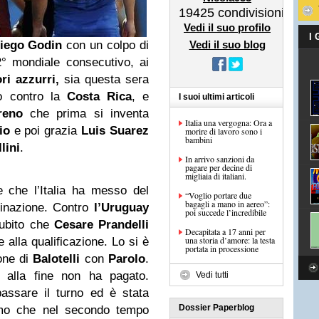
19425
condivisioni
Vedi il suo profilo
I
iego Godin
con un colpo di
Vedi il suo blog
2° mondiale consecutivo, ai
ori azzurri,
sia questa sera
o contro la
Costa Rica
, e
I suoi ultimi articoli
reno
che prima si inventa
Italia una vergogna: Ora a
io
e poi grazia
Luis Suarez
morire di lavoro sono i
bambini
lini
.
In arrivo sanzioni da
pagare per decine di
migliaia di italiani.
 che l’Italia ha messo del
“Voglio portare due
bagagli a mano in aereo”:
iminazione. Contro
l’Uruguay
poi succede l’incredibile
subito che
Cesare Prandelli
Decapitata a 17 anni per
una storia d’amore: la testa
 alla qualificazione. Lo si è
portata in processione
ione di
Balotelli
con
Parolo
.
i alla fine non ha pagato.
Vedi tutti
ssare il turno ed è stata
Dossier Paperblog
rimo che nel secondo tempo