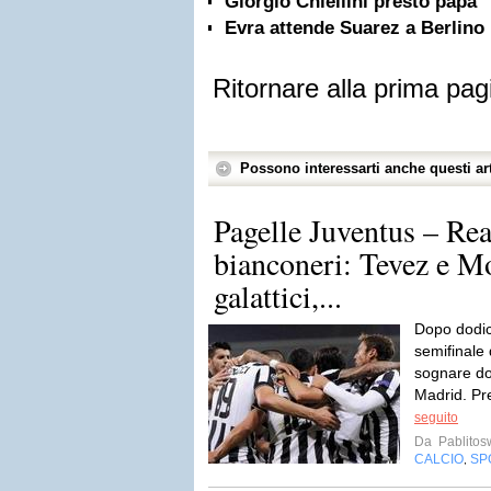
Giorgio Chiellini presto papà
Evra attende Suarez a Berlino
Ritornare alla prima pag
Possono interessarti anche questi art
Pagelle Juventus – Rea
bianconeri: Tevez e M
galattici,...
Dopo dodici
semifinale
sognare dop
Madrid. Pr
seguito
Da
Pablito
CALCIO
SP
,