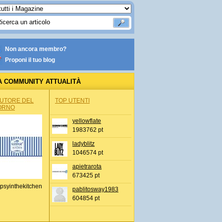
Non ancora membro?
Proponi il tuo blog
A COMMUNITY ATTUALITÀ
AUTORE DEL
TOP UTENTI
ORNO
yellowflate
1983762 pt
ladyblitz
1046574 pt
apietrarota
673425 pt
psyinthekitchen
pablitosway1983
604854 pt