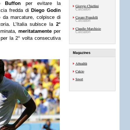
e Buffon
per evitare la
Giorgio Chiellini
Calciatori
occia fredda di
Diego Godin
o da marcature, colpisce di
Cesare Prandelli
Calciatori
toria. L’Italia subisce la
2°
Claudio Marchisio
iminata,
meritatamente
per
Calciatori
, per la 2° volta consecutiva
Magazines
Attualità
Calcio
Sport