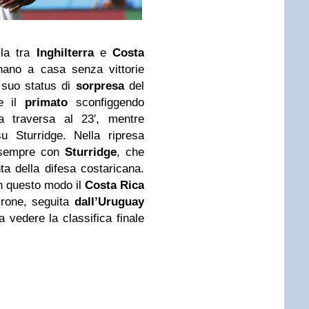
lla tra
Inghilterra
e
Costa
rnano a casa senza vittorie
 suo status di
sorpresa
del
re il
primato
sconfiggendo
a traversa al 23′, mentre
su Sturridge. Nella ripresa
a, sempre con
Sturridge
, che
ta della difesa costaricana.
in questo modo il
Costa Rica
girone, seguita
dall’Uruguay
a vedere la classifica finale