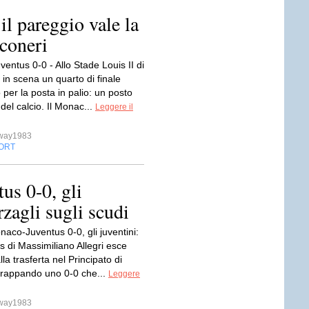
l pareggio vale la
nconeri
ntus 0-0 - Allo Stade Louis II di
in scena un quarto di finale
 per la posta in palio: un posto
 del calcio. Il Monac...
Leggere il
sway1983
ORT
us 0-0, gli
zagli sugli scudi
aco-Juventus 0-0, gli juventini:
 di Massimiliano Allegri esce
la trasferta nel Principato di
rappando uno 0-0 che...
Leggere
sway1983