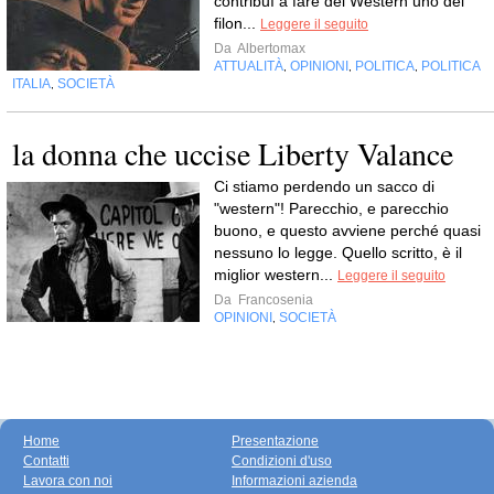
contribuì a fare del Western uno dei
filon...
Leggere il seguito
Da
Albertomax
ATTUALITÀ
OPINIONI
POLITICA
POLITICA
,
,
,
ITALIA
SOCIETÀ
,
la donna che uccise Liberty Valance
Ci stiamo perdendo un sacco di
"western"! Parecchio, e parecchio
buono, e questo avviene perché quasi
nessuno lo legge. Quello scritto, è il
miglior western...
Leggere il seguito
Da
Francosenia
OPINIONI
SOCIETÀ
,
Home
Presentazione
Contatti
Condizioni d'uso
Lavora con noi
Informazioni azienda