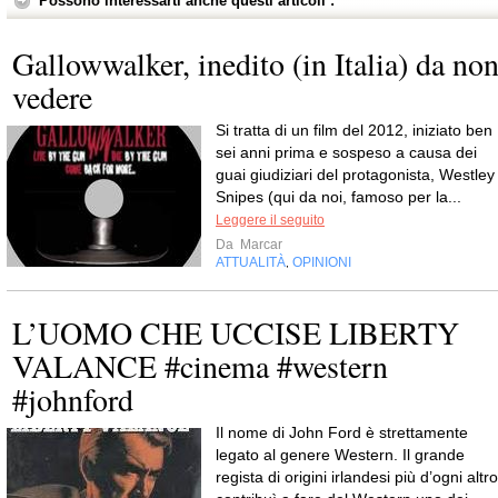
Possono interessarti anche questi articoli :
Gallowwalker, inedito (in Italia) da no
vedere
Si tratta di un film del 2012, iniziato ben
sei anni prima e sospeso a causa dei
guai giudiziari del protagonista, Westley
Snipes (qui da noi, famoso per la...
Leggere il seguito
Da
Marcar
ATTUALITÀ
OPINIONI
,
L’UOMO CHE UCCISE LIBERTY
VALANCE #cinema #western
#johnford
Il nome di John Ford è strettamente
legato al genere Western. Il grande
regista di origini irlandesi più d’ogni altro