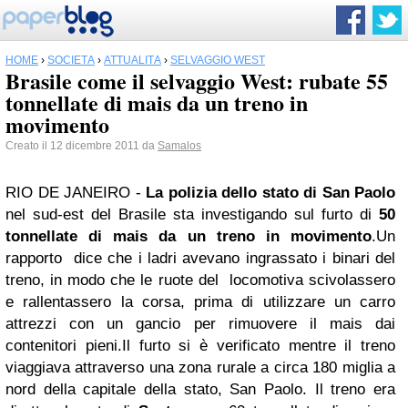
HOME
›
SOCIETÀ
›
ATTUALITÀ
›
SELVAGGIO WEST
Brasile come il selvaggio West: rubate 55
tonnellate di mais da un treno in
movimento
Creato il 12 dicembre 2011 da
Samalos
RIO DE JANEIRO -
La polizia dello stato di San Paolo
nel sud-est del Brasile sta investigando sul furto di
50
tonnellate di mais da un treno in movimento
.
Un
rapporto dice che i ladri avevano ingrassato i binari del
treno, in modo che le ruote del locomotiva scivolassero
e rallentassero la corsa, prima di utilizzare un carro
attrezzi con un gancio per rimuovere il mais dai
contenitori pieni.
Il furto si è verificato mentre il treno
viaggiava attraverso una zona rurale a circa 180 miglia a
nord della capitale della stato, San Paolo. Il treno era