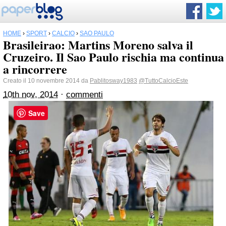
HOME
›
SPORT
›
CALCIO
›
SAO PAULO
Brasileirao: Martins Moreno salva il
Cruzeiro. Il Sao Paulo rischia ma continua
a rincorrere
Creato il 10 novembre 2014 da
Pablitosway1983
@TuttoCalcioEste
10th nov, 2014
·
commenti
Save