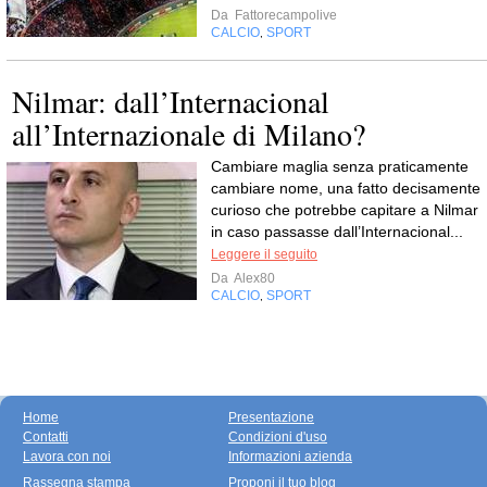
Da
Fattorecampolive
CALCIO
SPORT
,
Nilmar: dall’Internacional
all’Internazionale di Milano?
Cambiare maglia senza praticamente
cambiare nome, una fatto decisamente
curioso che potrebbe capitare a Nilmar
in caso passasse dall’Internacional...
Leggere il seguito
Da
Alex80
CALCIO
SPORT
,
Home
Presentazione
Contatti
Condizioni d'uso
Lavora con noi
Informazioni azienda
Rassegna stampa
Proponi il tuo blog