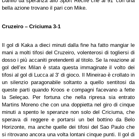
Danilo da speranza allo Sport Recife che al 91′ con una
bella azione trovano il pari con Mike.
Cruzeiro – Criciuma 3-1
Il gol di Kaka a dieci minuti dalla fine ha fatto mangiar le
mani a molti tifosi del Cruzeiro, volenterosi di togliersi di
dosso i più accaniti pretendenti al titolo. Se la reazione al
gol dell’ex Milan è stata questa immaginate il volto dei
tifosi al gol di Lucca al 3′ di gioco. Il Mineirao è crollato in
un silenzio paragonabile soltanto a quello sentitosi da
queste parti quando Kroos e compagni facevano a fette
la Seleçao. Per fortuna che nella ripresa sia entrato
Martins Moreno che con una doppietta nel giro di cinque
minuti a spento le speranze non solo del Criciuma, che
sperava di reggere e portarsi un bel bottino da Belo
Horizonte, ma anche quelle dei tifosi del Sao Paulo che
si ritrovano ancora una volta lontani cinque punti. Il gol di