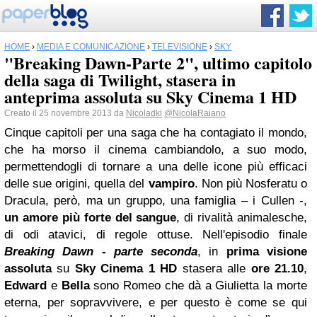
HOME
›
MEDIA E COMUNICAZIONE
›
TELEVISIONE
›
SKY
"Breaking Dawn-Parte 2", ultimo capitolo
della saga di Twilight, stasera in
anteprima assoluta su Sky Cinema 1 HD
Creato il 25 novembre 2013 da
Nicoladki
@NicolaRaiano
Cinque capitoli per una saga che ha contagiato il mondo,
che ha morso il cinema cambiandolo, a suo modo,
permettendogli di tornare a una delle icone più efficaci
delle sue origini, quella del
vampiro
. Non più Nosferatu o
Dracula, però, ma un gruppo, una famiglia – i Cullen -,
un amore più forte del sangue
, di rivalità animalesche,
di odi atavici, di regole ottuse. Nell'episodio finale
Breaking Dawn - parte seconda
, in
prima visione
assoluta
su
Sky
Cinema 1 HD
stasera alle
ore 21.10
,
Edward
e
Bella
sono Romeo che dà a Giulietta la morte
eterna, per sopravvivere, e per questo è come se qui