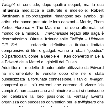
Twilight
si conclude, dopo quattro sequel, ma la sua
influenza
mediatica e culturale è indelebile:
Robert
Pattinson
e co-protagonisti rimangono sex symbol, gli
artisti che hanno prestato le loro canzoni – Metric, Thom
Yorke, Florence + The Machine - si sono affermati nel
mondo della musica, il
merchandise
legato alla saga è
ricercatissimo. Oltre all'irrinunciabile
Twilight – Ultimate
Gift Set
– il cofanetto definitivo a tiratura limitata
comprensivo di film e gadget, vanno a ruba i “goodies”
più particolari, come la Barbie e il Ken convertiti in Bella
e Edward della Mattel e i gioielli dei Cullen.
Addirittura il modello di automobile utilizzato da Edward
ha incrementato le vendite dopo che ne è stata
pubblicizzata la fortunata connessione. I fan di
Twilight
,
compresi quelli più estremi che cercano di vivere “da
vampiro”, non accennano a diminuire e anzi si riuniscono
per celebrare la loro passione: la Fantasy Events
organizza con successo convention per le
twilighters
che