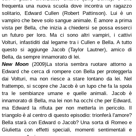
frequenta una nuova scuola dove incontra un ragazzo
solitario, Edward Cullen (Robert Pattinson). Lui è un
vampiro che beve solo sangue animale. È amore a prima
vista per Bella, che inizia a chiedersi se possa esserci
un futuro per loro. Ma ci sono altri vampiri, i cattivi
Volturi, infastiditi dal legame tra i Cullen e Bella. A tutto
questo si aggiunge Jacob (Taylor Lautner), amico di
Bella, da sempre innamorato di lei.
New Moon
(2009)
La storia sembra ruotare attorno a
Edward che cerca di rompere con Bella per proteggerla
dai Volturi, ma non riesce a stare lontano da lei. Nel
frattempo, si scopre che Jacob è un lupo che fa la spola
tra le sembianze umane e quelle animali. Jacob è
innamorato di Bella, ma lei non ha occhi che per Edward,
ma Edward la rifiuta per non metterla in pericolo. Il
triangolo è al centro di questo episodio: trionferà l'amore?
Bella starà con Edward o Jacob? Una sorta di Romeo e
Giulietta con effetti speciali, momenti sentimentali e