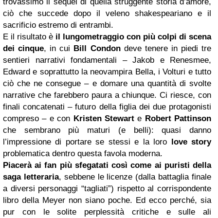
trovassimo il sequel di quella struggente storia d’amore,
ciò che succede dopo il veleno shakespeariano e il
sacrificio estremo di entrambi.
E il risultato è
il lungometraggio con più colpi di scena
dei cinque
, in cui
Bill Condon
deve tenere in piedi tre
sentieri narrativi fondamentali – Jakob e Renesmee,
Edward e soprattutto la neovampira Bella, i Volturi e tutto
ciò che ne consegue – e domare una quantità di svolte
narrative che farebbero paura a chiunque. Ci riesce, con
finali concatenati – futuro della figlia dei due protagonisti
compreso – e con
Kristen Stewart
e
Robert Pattinson
che sembrano più maturi (e belli): quasi danno
l’impressione di portare se stessi e la loro
love story
problematica dentro questa favola moderna.
Piacerà ai fan più sfegatati così come ai puristi della
saga letteraria
, sebbene le licenze (dalla battaglia finale
a diversi personaggi “tagliati”) rispetto al corrispondente
libro della Meyer non siano poche. Ed ecco perché, sia
pur con le solite perplessità critiche e sulle ali