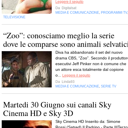
Leggere il seguito
Da
Digitalsat
MEDIA E COMUNICAZIONE
PROGRAMMI TV
,
TELEVISIONE
“Zoo”: conosciamo meglio la serie
dove le comparse sono animali selvatic
Diva ha abbandonato il set del nuovo
drama CBS, “Zoo”. Secondo il produttor
esecutivi Jeff Pinker non è comune che
un attore esca totalmente dal copione
o...
Leggere il seguito
Da
Linda93
MEDIA E COMUNICAZIONE
SERIE TV
,
Martedi 30 Giugno sui canali Sky
Cinema HD e Sky 3D
Sky Cinema HD Inserito da: Simone
Rossi (Satred) Il Padrino - Parte IIITerzo