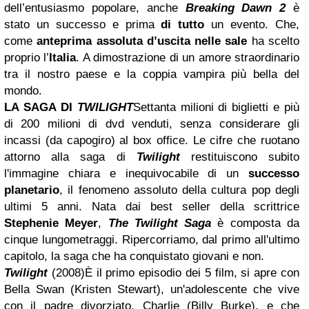
dell’entusiasmo popolare, anche
Breaking Dawn 2
è
stato un successo e prima
di tutto
un evento. Che,
come
anteprima assoluta d’uscita nelle sale
ha scelto
proprio l’
Italia
. A dimostrazione di un amore straordinario
tra il nostro paese e la coppia vampira più bella del
mondo.
LA SAGA DI
TWILIGHT
Settanta milioni di biglietti e più
di 200 milioni di dvd venduti, senza considerare gli
incassi (da capogiro) al box office. Le cifre che ruotano
attorno alla saga di
Twilight
restituiscono subito
l'immagine chiara e inequivocabile di un
successo
planetario
, il fenomeno assoluto della cultura pop degli
ultimi 5 anni. Nata dai best seller della scrittrice
Stephenie Meyer
,
The Twilight Saga
è composta da
cinque lungometraggi. Ripercorriamo, dal primo all'ultimo
capitolo, la saga che ha conquistato giovani e non.
Twilight
(2008)
È il primo episodio dei 5 film, si apre con
Bella Swan (Kristen Stewart), un'adolescente che vive
con il padre divorziato, Charlie (Billy Burke), e che