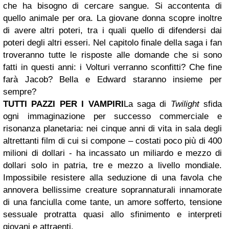
che ha bisogno di cercare sangue. Si accontenta di
quello animale per ora. La giovane donna scopre inoltre
di avere altri poteri, tra i quali quello di difendersi dai
poteri degli altri esseri. Nel capitolo finale della saga i fan
troveranno tutte le risposte alle domande che si sono
fatti in questi anni: i Volturi verranno sconfitti? Che fine
farà Jacob? Bella e Edward staranno insieme per
sempre?
TUTTI PAZZI PER I VAMPIRI
La saga di
Twilight
sfida
ogni immaginazione per successo commerciale e
risonanza planetaria: nei cinque anni di vita in sala degli
altrettanti film di cui si compone – costati poco più di 400
milioni di dollari - ha incassato un miliardo e mezzo di
dollari solo in patria, tre e mezzo a livello mondiale.
Impossibile resistere alla seduzione di una favola che
annovera bellissime creature soprannaturali innamorate
di una fanciulla come tante, un amore sofferto, tensione
sessuale protratta quasi allo sfinimento e interpreti
giovani e attraenti.