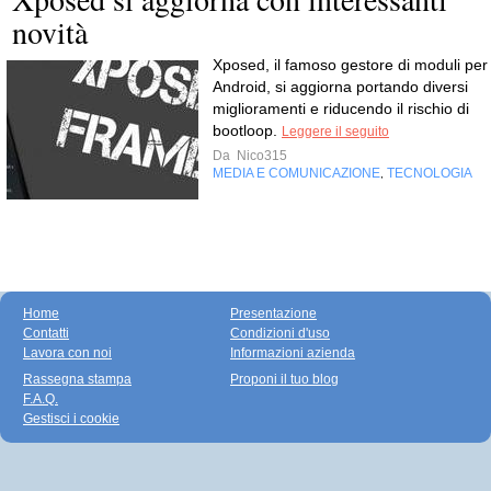
novità
Xposed, il famoso gestore di moduli per
Android, si aggiorna portando diversi
miglioramenti e riducendo il rischio di
bootloop.
Leggere il seguito
Da
Nico315
MEDIA E COMUNICAZIONE
TECNOLOGIA
,
Home
Presentazione
Contatti
Condizioni d'uso
Lavora con noi
Informazioni azienda
Rassegna stampa
Proponi il tuo blog
F.A.Q.
Gestisci i cookie