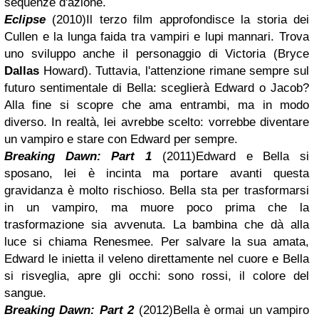
sequenze d'azione.
Eclipse
(2010)
Il terzo film approfondisce la storia dei
Cullen e la lunga faida tra vampiri e lupi mannari. Trova
uno sviluppo anche il personaggio di Victoria (Bryce
Dallas
Howard). Tuttavia, l'attenzione rimane sempre sul
futuro sentimentale di Bella: sceglierà Edward o Jacob?
Alla fine si scopre che ama entrambi, ma in modo
diverso. In realtà, lei avrebbe scelto: vorrebbe diventare
un vampiro e stare con Edward per sempre.
Breaking Dawn: Part 1
(2011)
Edward e Bella si
sposano, lei è incinta ma portare avanti questa
gravidanza è molto rischioso. Bella sta per trasformarsi
in un vampiro, ma muore poco prima che la
trasformazione sia avvenuta. La bambina che dà alla
luce si chiama Renesmee. Per salvare la sua amata,
Edward le inietta il veleno direttamente nel cuore e Bella
si risveglia, apre gli occhi: sono rossi, il colore del
sangue.
Breaking Dawn: Part 2
(2012)
Bella è ormai un vampiro