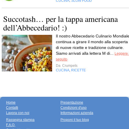
CUCINA
SLOW FOOD
,
Succotash… per la tappa americana
dell’Abbecedario! :)
Il nostro Abbecedario Culinario Mondial
continua a girare il mondo alla scoperta
di nuove ricette e tradizione culinarie.
Siamo arrivati alla lettera M di...
Leggere i
seguito
Da
Crumpets
CUCINA
RICETTE
,
Home
Presentazione
Contatti
Condizioni d'uso
Lavora con noi
Informazioni azienda
Rassegna stampa
Proponi il tuo blog
F.A.Q.