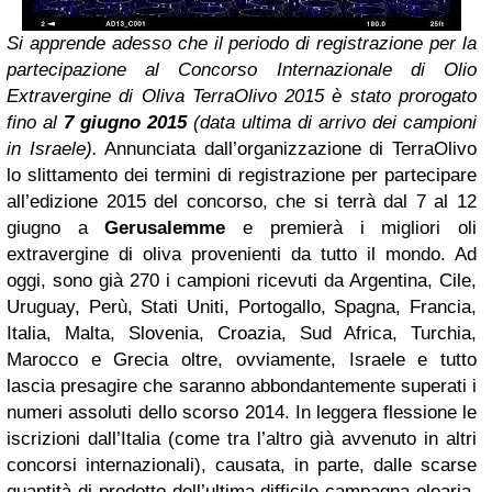
Si apprende adesso che il periodo di registrazione per la
partecipazione al Concorso Internazionale di Olio
Extravergine di Oliva TerraOlivo 2015 è stato prorogato
fino al
7 giugno 2015
(data ultima di arrivo dei campioni
in Israele).
Annunciata dall’organizzazione di TerraOlivo
lo slittamento dei termini di registrazione per partecipare
all’edizione 2015 del concorso, che si terrà dal 7 al 12
giugno a
Gerusalemme
e premierà i migliori oli
extravergine di oliva provenienti da tutto il mondo. Ad
oggi, sono già 270 i campioni ricevuti da Argentina, Cile,
Uruguay, Perù, Stati Uniti, Portogallo, Spagna, Francia,
Italia, Malta, Slovenia, Croazia, Sud Africa, Turchia,
Marocco e Grecia oltre, ovviamente, Israele e tutto
lascia presagire che saranno abbondantemente superati i
numeri assoluti dello scorso 2014. In leggera flessione le
iscrizioni dall’Italia (come tra l’altro già avvenuto in altri
concorsi internazionali), causata, in parte, dalle scarse
quantità di prodotto dell’ultima difficile campagna olearia.