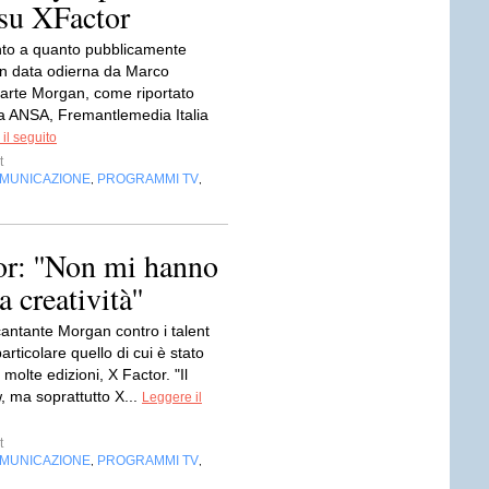
 su XFactor
ento a quanto pubblicamente
 in data odierna da Marco
 arte Morgan, come riportato
ia ANSA, Fremantlemedia Italia
il seguito
t
OMUNICAZIONE
PROGRAMMI TV
,
,
r: ''Non mi hanno
 creatività''
cantante Morgan contro i talent
articolare quello di cui è stato
 molte edizioni, X Factor. "Il
, ma soprattutto X...
Leggere il
t
OMUNICAZIONE
PROGRAMMI TV
,
,