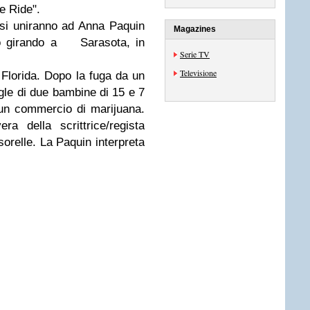
e Ride".
si uniranno ad Anna Paquin
Magazines
nno girando a Sarasota, in
Serie TV
Televisione
n Florida. Dopo la fuga da un
le di due bambine di 15 e 7
 un commercio di marijuana.
ra della scrittrice/regista
sorelle. La Paquin interpreta