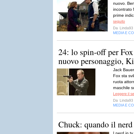
nuovo. Ben
incontrato
prime indic
seguito
Da
Linda93
MEDIA E C
24: lo spin-off per Fox
nuovo personaggio, Kie
Jack Bauer 
Fox sta sv
ruota atto
maschile su
Leggere il s
Da
Linda93
MEDIA E C
Chuck: quando il nerd 
I nerd in t