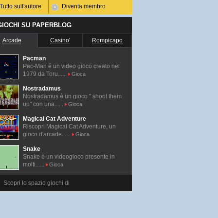
Tutto sull'autore
Diventa membro
 GIOCHI SU PAPERBLOG
Arcade
Casino'
Rompicapo
Pacman
Pac-Man é un video gioco creato nel
1979 da Toru......
Gioca
Nostradamus
Nostradamus è un gioco " shoot them
up" con una......
Gioca
Magical Cat Adventure
Riscopri Magical Cat Adventure, un
gioco d'arcade......
Gioca
Snake
Snake è un videogioco presente in
molti......
Gioca
Scopri lo spazio giochi di