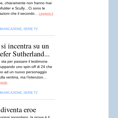
e, chiaramente non hanno mai
 Mulder e Scully…Ci sono le
azioni che il secondo...
Leggere il
OMUNICAZIONE
SERIE TV
,
 si incentra su un
fer Sutherland...
sta per passare il testimone.
iluppando uno spin-off di 24 che
rno ad un nuovo personaggio
lla ventina, ma l’intenzion...
eguito
OMUNICAZIONE
SERIE TV
,
diventa eroe
v ormai spopolano, la prova è il