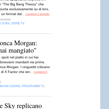
i “The Big Bang Theory” che
 punta esclusivamente su di loro,
 un format dal...
Leggere il seguito
censioni
LTURA
SERIE TV
,
tronca Morgan:
 hai mangiato''
 sputi nel piatto in cui hai
dovevano mandarti via prima.
onca Morgan. I cinguettii criticano
 di X Factor che ieri...
Leggere il
t
OMUNICAZIONE
PROGRAMMI TV
,
,
e Sky replicano