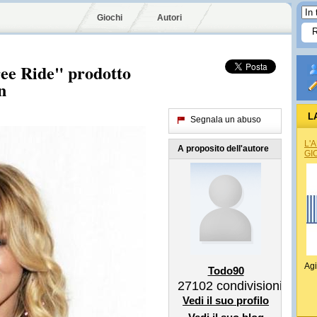
Giochi
Autori
ree Ride" prodotto
n
L
Segnala un abuso
L'
A proposito dell'autore
GI
Agi
Todo90
27102
condivisioni
Vedi il suo profilo