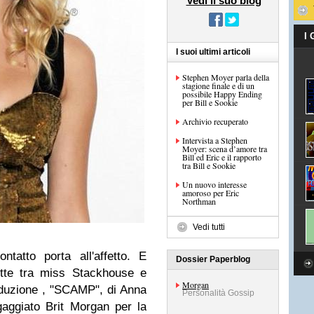
Vedi il suo blog
I
I suoi ultimi articoli
Stephen Moyer parla della
stagione finale e di un
possibile Happy Ending
per Bill e Sookie
Archivio recuperato
Intervista a Stephen
Moyer: scena d’amore tra
Bill ed Eric e il rapporto
tra Bill e Sookie
Un nuovo interesse
amoroso per Eric
Northman
Vedi tutti
tatto porta all'affetto. E
Dossier Paperblog
otte tra miss Stackhouse e
Morgan
oduzione , "SCAMP", di Anna
Personalità Gossip
aggiato Brit Morgan per la