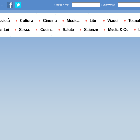
 su
Username
Password
ocietà
Cultura
Cinema
Musica
Libri
Viaggi
Tecnol
er Lei
Sesso
Cucina
Salute
Scienze
Media & Co