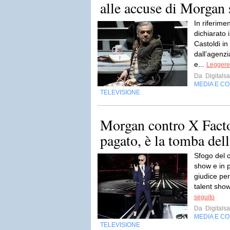
alle accuse di Morgan
In riferim
dichiarato
Castoldi in
dall’agenz
e...
Leggere 
Da
Digitalsa
MEDIA E C
TELEVISIONE
Morgan contro X Facto
pagato, è la tomba della
Sfogo del 
show e in p
giudice per
talent show
seguito
Da
Digitalsa
MEDIA E C
TELEVISIONE