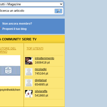
Non ancora membro?
Proponi il tuo blog
A COMMUNITY SERIE TV
AUTORE DEL
TOP UTENTI
ORNO
intrattenimento
1608418 pt
nicoladki
745164 pt
digitalsat
654895 pt
psyinthekitchen
silviaraffa
541860 pt