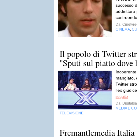
successo d
addirittura
costruendo
Da
Cinetvre
CINEMA
CU
,
Il popolo di Twitter s
''Sputi sul piatto dove
Incoerente,
mangiato, 
Twitter str
l'ex giudice
seguito
Da
Digitalsa
MEDIA E C
TELEVISIONE
Fremantlemedia Italia 