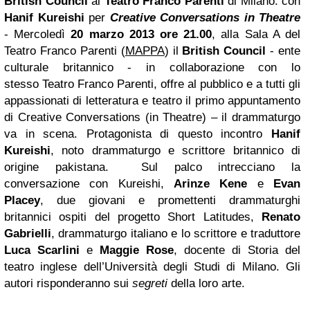
British Council
al
Teatro Franco Parenti
di Milano: con
Hanif Kureishi
per
Creative Conversations in Theatre
- Mercoledì
20 marzo 2013 ore 21.00
, alla Sala A del
Teatro Franco Parenti (
MAPPA
) il
British Council
- ente
culturale britannico - in collaborazione con lo
stesso Teatro Franco Parenti, offre al pubblico e a tutti gli
appassionati di letteratura e teatro il primo appuntamento
di Creative Conversations (in Theatre) – il drammaturgo
va in scena. Protagonista di questo incontro
Hanif
Kureishi
, noto drammaturgo e scrittore britannico di
origine pakistana. Sul palco intrecciano la
conversazione con Kureishi,
Arinze Kene
e
Evan
Placey
, due giovani e promettenti drammaturghi
britannici ospiti del progetto Short Latitudes,
Renato
Gabrielli
, drammaturgo italiano e lo scrittore e traduttore
Luca Scarlini
e
Maggie Rose
, docente di Storia del
teatro inglese dell’Università degli Studi di Milano. Gli
autori risponderanno sui
segreti
della loro arte.