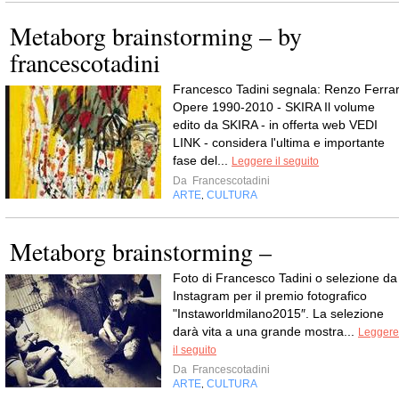
Metaborg brainstorming – by
francescotadini
Francesco Tadini segnala: Renzo Ferrar
Opere 1990-2010 - SKIRA Il volume
edito da SKIRA - in offerta web VEDI
LINK - considera l'ultima e importante
fase del...
Leggere il seguito
Da
Francescotadini
ARTE
CULTURA
,
Metaborg brainstorming –
Foto di Francesco Tadini o selezione da
Instagram per il premio fotografico
"Instaworldmilano2015″. La selezione
darà vita a una grande mostra...
Leggere
il seguito
Da
Francescotadini
ARTE
CULTURA
,