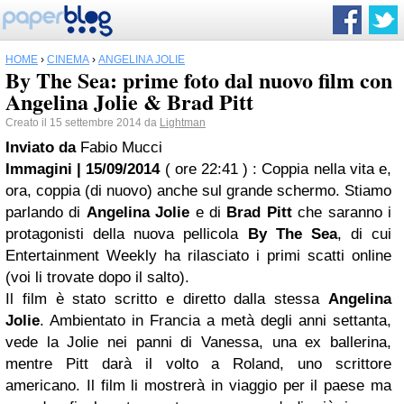
HOME
›
CINEMA
›
ANGELINA JOLIE
By The Sea: prime foto dal nuovo film con
Angelina Jolie & Brad Pitt
Creato il 15 settembre 2014 da
Lightman
Inviato da
Fabio Mucci
Immagini | 15/09/2014
( ore 22:41 )
: Coppia nella vita e,
ora, coppia (di nuovo) anche sul grande schermo. Stiamo
parlando di
Angelina Jolie
e di
Brad Pitt
che saranno i
protagonisti della nuova pellicola
By The Sea
, di cui
Entertainment Weekly ha rilasciato i primi scatti online
(voi li trovate dopo il salto).
Il film è stato scritto e diretto dalla stessa
Angelina
Jolie
. Ambientato in Francia a metà degli anni settanta,
vede la Jolie nei panni di Vanessa, una ex ballerina,
mentre Pitt darà il volto a Roland, uno scrittore
americano. Il film li mostrerà in viaggio per il paese ma