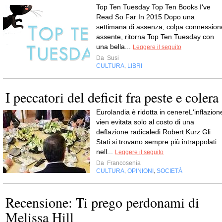
Top Ten Tuesday Top Ten Books I've
Read So Far In 2015 Dopo una
settimana di assenza, colpa connession
assente, ritorna Top Ten Tuesday con
una bella...
Leggere il seguito
Da
Susi
CULTURA
LIBRI
,
I peccatori del deficit fra peste e colera
Eurolandia è ridotta in cenereL'inflazion
vien evitata solo al costo di una
deflazione radicaledi Robert Kurz Gli
Stati si trovano sempre più intrappolati
nell...
Leggere il seguito
Da
Francosenia
CULTURA
OPINIONI
SOCIETÀ
,
,
Recensione: Ti prego perdonami di
Melissa Hill