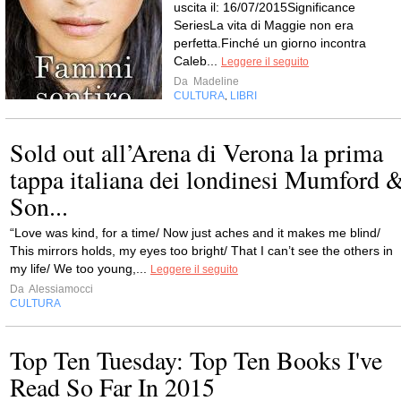
uscita il: 16/07/2015Significance
SeriesLa vita di Maggie non era
perfetta.Finché un giorno incontra
Caleb...
Leggere il seguito
Da
Madeline
CULTURA
LIBRI
,
Sold out all’Arena di Verona la prima
tappa italiana dei londinesi Mumford 
Son...
“Love was kind, for a time/ Now just aches and it makes me blind/
This mirrors holds, my eyes too bright/ That I can’t see the others in
my life/ We too young,...
Leggere il seguito
Da
Alessiamocci
CULTURA
Top Ten Tuesday: Top Ten Books I've
Read So Far In 2015