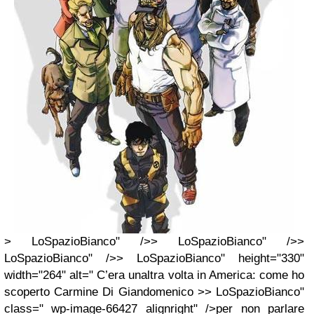
> LoSpazioBianco" />> LoSpazioBianco" />>
LoSpazioBianco" />> LoSpazioBianco" height="330"
width="264" alt=" C’era unaltra volta in America: come ho
scoperto Carmine Di Giandomenico >> LoSpazioBianco"
class=" wp-image-66427 alignright" />per non parlare