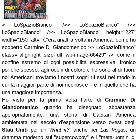
> LoSpazioBianco" />> LoSpazioBianco" />>
LoSpazioBianco" />> LoSpazioBianco" height="227"
width="150" alt=" C’era unaltra volta in America: come ho
scoperto Carmine Di Giandomenico >> LoSpazioBianco"
class="alignright size-full wp-image-66429" /> come il
confine estremo di ogni possibilità espressiva. Ironico
poi che spesso, agli occhi di coloro c he sono al di fuori,
noi Americani troviamo i nostri sogni riflessi nel modo in
cui la maggior parte di noi riconosce – e in quello che ha
una maggiore importanza.
Ho visto per la prima volta l’arte di
Carmine Di
Giandomenico
quando ha disegnato, abbastanza
appropriatamente, una storia di Capitan America
ambientata nel secolo d’espansione verso ovest degli
Stati Uniti
per un
What if?
; anche per
Las Vegas,
un
dramma moderno sui “supercowboy” e i “meta-uomini di