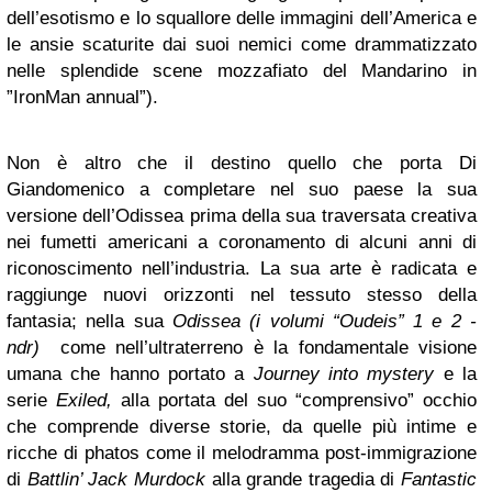
dell’esotismo e lo squallore delle immagini dell’America e
le ansie scaturite dai suoi nemici come drammatizzato
nelle splendide scene mozzafiato del Mandarino in
”IronMan annual”).
Non è altro che il destino quello che porta Di
Giandomenico a completare nel suo paese la sua
versione dell’Odissea prima della sua traversata creativa
nei fumetti americani a coronamento di alcuni anni di
riconoscimento nell’industria. La sua arte è radicata e
raggiunge nuovi orizzonti nel tessuto stesso della
fantasia; nella sua
Odissea (i volumi “Oudeis” 1 e 2 -
ndr)
come nell’ultraterreno è la fondamentale visione
umana che hanno portato a
Journey into mystery
e la
serie
Exiled,
alla portata del suo “comprensivo” occhio
che comprende diverse storie, da quelle più intime e
ricche di phatos come il melodramma post-immigrazione
di
Battlin’ Jack Murdock
alla grande tragedia di
Fantastic