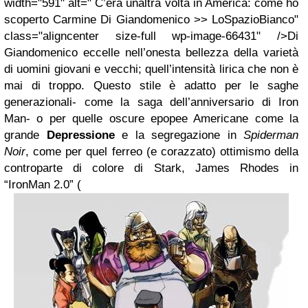
width="591" alt=" C’era unaltra volta in America: come ho
scoperto Carmine Di Giandomenico >> LoSpazioBianco"
class="aligncenter size-full wp-image-66431" />Di
Giandomenico eccelle nell’onesta bellezza della varietà
di uomini giovani e vecchi; quell’intensità lirica che non è
mai di troppo. Questo stile è adatto per le saghe
generazionali- come la saga dell’anniversario di Iron
Man- o per quelle oscure epopee Americane come la
grande
Depressione
e la segregazione in
Spiderman
Noir
, come per quel ferreo (e corazzato) ottimismo della
controparte di colore di Stark, James Rhodes in
“IronMan 2.0” (