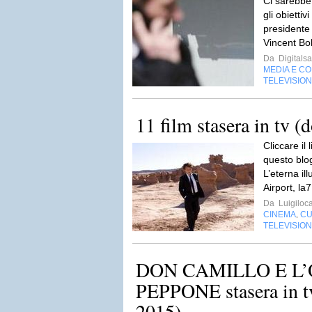
Ci sarebbe
gli obiettivi
presidente
Vincent Bol
Da
Digitalsa
MEDIA E C
TELEVISIO
11 film stasera in tv (
Cliccare il
questo blog
L’eterna il
Airport, la
Da
Luigiloca
CINEMA
CU
,
TELEVISIO
DON CAMILLO E L
PEPPONE stasera in tv
2015)