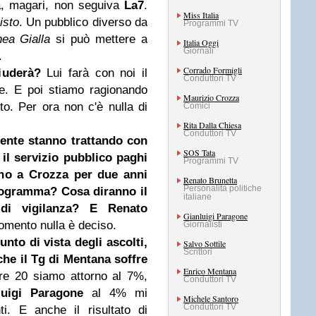
ma, magari, non seguiva
La7
.
Miss Italia
isto
. Un pubblico diverso da
Programmi TV
nea Gialla
si può mettere a
Italia Oggi
Giornali
.
Corrado Formigli
iuderà?
Lui farà con noi il
Conduttori TV
e. E poi stiamo ragionando
Maurizio Crozza
o. Per ora non c'è nulla di
Comici
Rita Dalla Chiesa
Conduttori TV
gente stanno trattando con
SOS Tata
 il servizio pubblico paghi
Programmi TV
anno a Crozza per due anni
Renato Brunetta
Personalità politiche
programma? Cosa diranno il
italiane
di vigilanza? E Renato
Gianluigi Paragone
omento nulla è deciso.
Giornalisti
unto di vista degli ascolti,
Salvo Sottile
Scrittori
he il Tg di Mentana soffre
Enrico Mentana
re 20 siamo attorno al 7%,
Conduttori TV
luigi Paragone
al 4% mi
Michele Santoro
Conduttori TV
i. E anche il risultato di