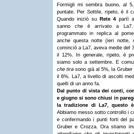
Formigli mi sembra buono, al 5
puntate. Per Sottile, ripeto, è il 
Quando iniziò su
Rete 4
partì a
sanno che è arrivato a La7.
programmato in replica al pomer
anche questa notte (ieri notte,
cominciò a La7, aveva medie del 3%
il 12%. In generale, ripeto, è pr
siamo solo a settembre. E com
che tira
sono già al 5%, la Gruber
il 6%. La7, a livello di ascolti m
quelli di un anno fa.
Dal punto di vista dei conti, 
e giugno si sono chiusi in pareg
la tradizione di La7, questo 
Abbiamo messo sotto controllo i co
e confermando i punti forti del pa
Gruber e Crozza. Ora stiamo in
attendiamo che gli investimenti d