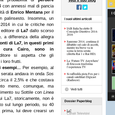
Vedi il suo blog
 con annessi mal di pancia
ità di
Enrico Mentana
per il
I
n palinsesto. Insomma, un
I suoi ultimi articoli
-2014 in cui le critiche non
IAB Italia ha eletto Il
 editore di
La7
dallo scorso
Consiglio Direttivo 2014-
2016
, a differenza della allegra
Sanremo 2014. continua il
conti di La7, in questi primi
dibattito sul calo di ascolti,
mentre tra breve va in
 cura Cairo, sono in
scena la terza serata
(diretta Rai 1 e Rai HD)
itore si aspetta che gli
La ‘Future TV Anywhere’
 loro frutti.
di Ericsson trasforma
l’esperienza TV
i esempi...
Per esempio, al
a serata andava in onda
Sos
Si raffredda pista Fox per i
canali satellitari Digicast
irca il 2,5% e che costava
(Radiocor)
nto meno, comunque, ma
Vedi tutti
timento su Sottile con
Linea
cui La7, storicamente, non è
Dossier Paperblog
to sul lungo periodo, su 40
a prima, lui deve crearsi un
La7
Canali Televisivi