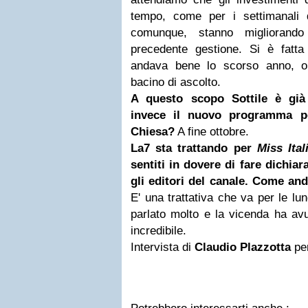
tempo, come per i settimanali qu
comunque, stanno migliorando 
precedente gestione. Si è fatta
andava bene lo scorso anno, ora 
bacino di ascolto.
A questo scopo Sottile è già 
invece il nuovo programma po
Chiesa?
A fine ottobre.
La7 sta trattando per
Miss Ital
sentiti in dovere di fare dichia
gli editori del canale. Come and
E' una trattativa che va per le lu
parlato molto e la vicenda ha av
incredibile.
Intervista di
Claudio Plazzotta
pe