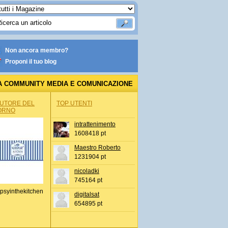
Non ancora membro?
Proponi il tuo blog
A COMMUNITY MEDIA E COMUNICAZIONE
AUTORE DEL
TOP UTENTI
ORNO
intrattenimento
1608418 pt
Maestro Roberto
1231904 pt
nicoladki
745164 pt
psyinthekitchen
digitalsat
654895 pt