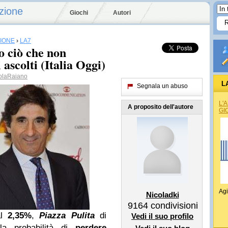
zione
Giochi
Autori
SIONE
›
LA7
o ciò che non
 ascolti (Italia Oggi)
olaRaiano
L
Segnala un abuso
L'
A proposito dell'autore
GI
Agi
Nicoladki
9164
condivisioni
l
2,35%
,
Piazza Pulita
di
Vedi il suo profilo
la probabilità di
perdere