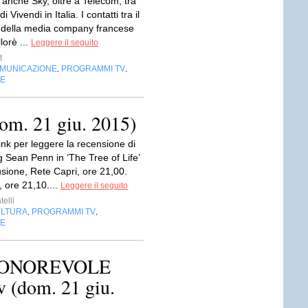
 anche Sky, oltre a Telecom, tra
 di Vivendi in Italia. I contatti tra il
 della media company francese
lorè ...
Leggere il seguito
t
OMUNICAZIONE
PROGRAMMI TV
,
,
NE
dom. 21 giu. 2015)
 link per leggere la recensione di
 Sean Penn in ‘The Tree of Life’
lusione, Rete Capri, ore 21,00.
7, ore 21,10....
Leggere il seguito
telli
LTURA
PROGRAMMI TV
,
,
NE
’ONOREVOLE
 (dom. 21 giu.