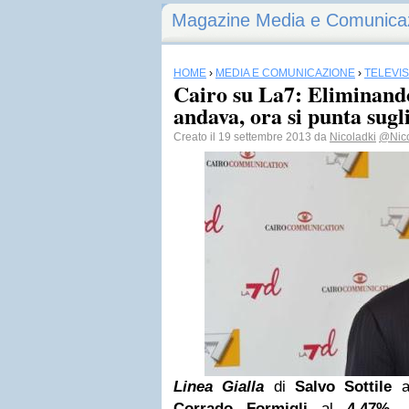
Magazine Media e Comunica
HOME
›
MEDIA E COMUNICAZIONE
›
TELEVI
Cairo su La7: Eliminand
andava, ora si punta sugli
Creato il 19 settembre 2013 da
Nicoladki
@Nic
Linea Gialla
di
Salvo Sottile
a
Corrado Formigli
al
4,47%
, 