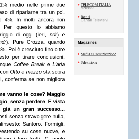
,1% medio nelle prime due
TELECOM ITALIA
Aziende
caso di riparlarne tra un po'.
Rete 4
l 4%. In molti ancora non
Canali Televisivi
 Per questo lo abbiamo
iggio di oggi (ieri,
ndr
) e
ndr
). Pure Crozza, quando
Magazines
. Poi è cresciuto fino oltre
Media e Comunicazione
esto per tirare conclusioni,
Televisione
unque
Coffee Break
e
L'aria
 con
Otto e mezzo
sta sopra
edi, conferma se non migliora
come vanno le cose? Maggio
gio, senza perdere. E vista
è già un gran successo...
sti senza stravolgere nulla,
linsesto: Santoro, Formigli,
vestendo su cose nuove, e
iano i loro frutti. Ci vuole