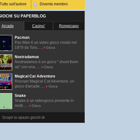
Tutto sull'autore
Diventa membro
 GIOCHI SU PAPERBLOG
Arcade
Casino'
Rompicapo
Pacman
Pac-Man é un video gioco creato nel
1979 da Toru......
Gioca
Nostradamus
Nostradamus è un gioco " shoot them
up" con una......
Gioca
Magical Cat Adventure
Riscopri Magical Cat Adventure, un
gioco d'arcade......
Gioca
Snake
Snake è un videogioco presente in
molti......
Gioca
Scopri lo spazio giochi di