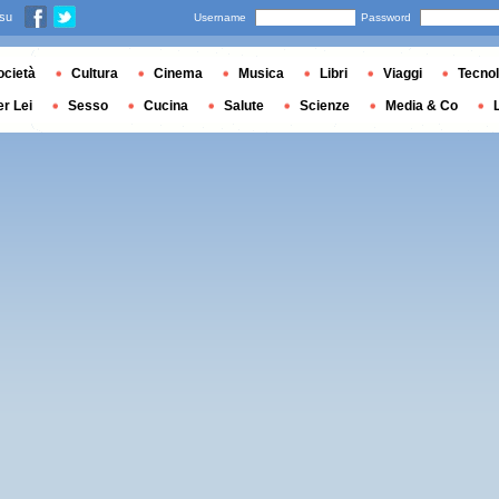
 su
Username
Password
ocietà
Cultura
Cinema
Musica
Libri
Viaggi
Tecnol
er Lei
Sesso
Cucina
Salute
Scienze
Media & Co