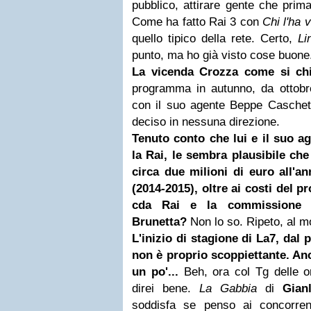
pubblico, attirare gente che pri
Come ha fatto Rai 3 con
Chi l'ha v
quello tipico della rete. Certo,
Li
punto, ma ho già visto cose buone
La vicenda Crozza come si ch
programma in autunno, da ottobr
con il suo agente Beppe Caschett
deciso in nessuna direzione.
Tenuto conto che lui e il suo a
la Rai, le sembra plausibile che
circa due milioni di euro all'
(2014-2015), oltre ai costi del 
cda Rai e la commissione 
Brunetta?
Non lo so. Ripeto, al m
L'inizio di stagione di La7, dal p
non è proprio scoppiettante. Anc
un po'...
Beh, ora col Tg delle o
direi bene.
La Gabbia
di
Gian
soddisfa se penso ai concorrent