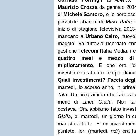
Maurizio Crozza
da gennaio 2014
di
Michele Santoro
, e le perpless
possibile sbarco di
Miss Italia
i
inizio di stagione televisiva 2013
mancano a
Urbano Cairo
, nuovo
maggio. Va tuttavia ricordato che
gestione
Telecom Italia
Media,
i 
quattro mesi e mezzo di
miglioramento
. E che ora l'ed
investimenti fatti, col tempo, diano i
Quali investimenti? Faccia degl
martedì, lo scorso anno, in prim
Tata
. Un programma che faceva c
meno di
Linea Gialla
. Non ta
costava. Ora abbiamo fatto inves
Gialla
, al martedì, un giorno in 
mai stata forte. E' un investimen
puntate. Ieri (martedì,
ndr
) era l