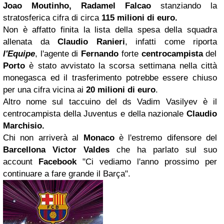
Joao Moutinho, Radamel Falcao
stanziando la
stratosferica cifra di circa
115 milioni di euro.
Non è affatto finita la lista della spesa della squadra
allenata da
Claudio Ranieri
, infatti come riporta
l'Equipe
, l'agente di
Fernando
forte
centrocampista
del
Porto
è stato avvistato la scorsa settimana nella città
monegasca ed il trasferimento potrebbe essere chiuso
per una cifra vicina ai
20 milioni di euro
.
Altro nome sul taccuino del ds Vadim Vasilyev è il
centrocampista della Juventus e della nazionale
Claudio
Marchisio
.
Chi non arriverà al
Monaco
è l'estremo difensore del
Barcellona
Victor Valdes
che ha parlato sul suo
account
Facebook
"Ci vediamo l'anno prossimo per
continuare a fare grande il Barça".