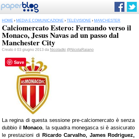
HOME
›
MEDIA E COMUNICAZIONE
›
TELEVISIONE
›
MANCHESTER
Calciomercato Estero: Fernando verso il
Monaco, Jesus Navas ad un passo dal
Manchester City
Creato il 03 giugno 2013 da
Nicoladki
@NicolaRaiano
Save
La regina di questa sessione pre-calciomercato è senza
dubbio il
Monaco
, la squadra monegasca si è assicurato
le prestazioni di
Ricardo Carvalho, James Rodriguez,