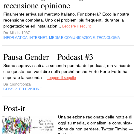
recensione opinione
Finalmente arriva sul mercato Italiano. Funzionerà? Ecco la nostra
recensione completa. Uno dei problemi più frequenti, durante la
progettazione ed installazion...
Leggere il seguito
Da
Mischa1987
INFORMATICA
INTERNET
MEDIA E COMUNICAZIONE
TECNOLOGIA
,
,
,
Pausa Gender – Podcast #3
Siamo sopravvissuti alla seconda puntata del podcast, ma vi ricordo
che questo non vuol dire nulla perché anche Forte Forte Forte ha
superato la seconda...
Leggere il seguito
Da
Signorponza
GOSSIP
TELEVISIONE
,
Post-it
Una sele­zione ragio­nata delle noti­zie di
oggi su media, gior­na­li­smi e comu­ni­ca­
zione da non perdere. Twit­ter Timing —