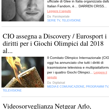
ufficiale di Glee in Italia organizzata dall
Italian Fandom, è… DARREN CRISS...
Leggere il seguito
Da
Parolepelate
SERIE TV
TELEVISIONE
,
CIO assegna a Discovery / Eurosport i
diritti per i Giochi Olimpici dal 2018
al...
Il Comitato Olimpico Internazionale (CIO
oggi ha annunciato che tutti i diritti di
trasmissione televisiva e multipiattaform
per i quattro Giochi Olimpici...
Leggere il
seguito
Da
Digitalsat
MEDIA E COMUNICAZIONE
PROGRAMMI TV
,
TELEVISIONE
Videosorveglianza Netgear Arlo,