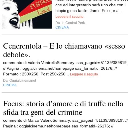
che ad interpretarlo sarà uno che con i
biopic gioca facile, Jamie Foxx, e a...
Leggere il seguito
Da
In Central Perk
CINEMA
Cenerentola – E lo chiamavano «sesso
debole».
commento di Valeria VentrellaSummary: sas_pageid='51139/389819'
// Pagina : oggialcinema.net/homepage sas_formatid=26176; //
Formato : 250X250_Post 250x250...
Leggere il seguito
Da
Oggialcinemanet
CINEMA
Focus: storia d’amore e di truffe nella
sfida tra geni del crimine
commento di Marco ValerioSummary: sas_pageid='51139/389819'; //
Pagina : oggialcinema.net/homepage sas_formatid=26176; //