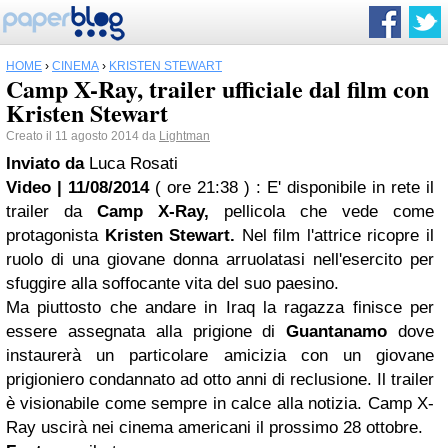
HOME
›
CINEMA
›
KRISTEN STEWART
Camp X-Ray, trailer ufficiale dal film con
Kristen Stewart
Creato il 11 agosto 2014 da
Lightman
Inviato da
Luca Rosati
Video | 11/08/2014
( ore 21:38 )
: E' disponibile in rete il
trailer da
Camp X-Ray,
pellicola che vede come
protagonista
Kristen Stewart
.
Nel film l'attrice ricopre il
ruolo di una giovane donna arruolatasi nell'esercito per
sfuggire alla soffocante vita del suo paesino.
Ma piuttosto che andare in Iraq la ragazza finisce per
essere assegnata alla prigione di
Guantanamo
dove
instaurerà un particolare amicizia con un giovane
prigioniero condannato ad otto anni di reclusione. Il trailer
è visionabile come sempre in calce alla notizia. Camp X-
Ray uscirà nei cinema americani il prossimo 28 ottobre.