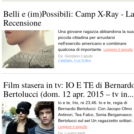
Belli e (im)Possibili: Camp X-Ray - L
Recensione
Una giovane ragazza abbandona la sua
piccola cittadina per arruolarsi
nell'esercito americano e combinare
qualcosa di importante.
Leggere il seguito
Da
Giordano Caputo
CINEMA
CULTURA
,
Film stasera in tv: IO E TE di Bernard
Bertolucci (dom. 12 apr. 2015 – tv in...
Io e te, Iris, re 23,46. Io e te, regia di
Bernardo Bertolucci. Con Jacopo Olmo
Antinori, Tea Falco, Sonia Bergamasco.
Bertolucci sul set Un ragazzetto solitari..
Leggere il seguito
Da
Luigilocatelli