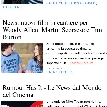
CINEMA
CULTURA
PROGRAMMI TV
,
,
,
TELEVISIONE
News: nuovi film in cantiere per
Woody Allen, Martin Scorsese e Tim
Burton
Sono tante le notizie che hanno
arricchito la scorsa settimana
cinematografica e nella nostra consueta
rubrica diamo uno sguardo a quelle più
importanti. In...
Leggere il seguito
Da
Filmedvd
CINEMA
CULTURA
,
Rumour Has It - Le News dal Mondo
del Cinema
Un biopic su Mike Tyson non rientra
nelle vostre future priorità?E se vi dicess