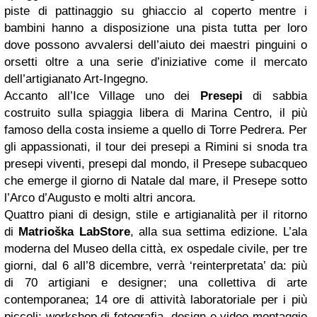
piste di pattinaggio su ghiaccio al coperto mentre i
bambini hanno a disposizione una pista tutta per loro
dove possono avvalersi dell’aiuto dei maestri pinguini o
orsetti oltre a una serie d’iniziative come il mercato
dell’artigianato Art-Ingegno.
Accanto all’Ice Village uno dei
Presepi
di sabbia
costruito sulla spiaggia libera di Marina Centro, il più
famoso della costa insieme a quello di Torre Pedrera. Per
gli appassionati, il tour dei presepi a Rimini si snoda tra
presepi viventi, presepi dal mondo, il Presepe subacqueo
che emerge il giorno di Natale dal mare, il Presepe sotto
l’Arco d’Augusto e molti altri ancora.
Quattro piani di design, stile e artigianalità per il ritorno
di
Matrioška LabStore
, alla sua settima edizione. L’ala
moderna del Museo della città, ex ospedale civile, per tre
giorni, dal 6 all’8 dicembre, verrà ‘reinterpretata’ da: più
di 70 artigiani e designer; una collettiva di arte
contemporanea; 14 ore di attività laboratoriale per i più
piccoli; workshop di fotografia, design e video montaggio