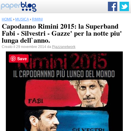
HOME
›
MUSICA
›
RIMINI
Capodanno Rimini 2015: la Superband
Fabi - Silvestri - Gazze' per la notte piu'
lunga dell`anno.
Creato il 29 novembre 2014 da
Pjazzanetwork
Save