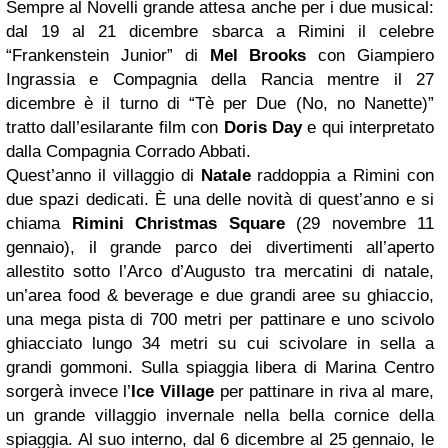
Sempre al Novelli grande attesa anche per i due musical:
dal 19 al 21 dicembre sbarca a Rimini il celebre
“Frankenstein Junior” di
Mel Brooks
con Giampiero
Ingrassia e Compagnia della Rancia mentre il 27
dicembre è il turno di “Tè per Due (No, no Nanette)”
tratto dall’esilarante film con
Doris Day
e qui interpretato
dalla Compagnia Corrado Abbati.
Quest’anno il villaggio di
Natale
raddoppia a Rimini con
due spazi dedicati. È una delle novità di quest’anno e si
chiama
Rimini Christmas Square
(29 novembre 11
gennaio), il grande parco dei divertimenti all’aperto
allestito sotto l’Arco d’Augusto tra mercatini di natale,
un’area food & beverage e due grandi aree su ghiaccio,
una mega pista di 700 metri per pattinare e uno scivolo
ghiacciato lungo 34 metri su cui scivolare in sella a
grandi gommoni. Sulla spiaggia libera di Marina Centro
sorgerà invece l’
Ice Village
per pattinare in riva al mare,
un grande villaggio invernale nella bella cornice della
spiaggia. Al suo interno, dal 6 dicembre al 25 gennaio, le