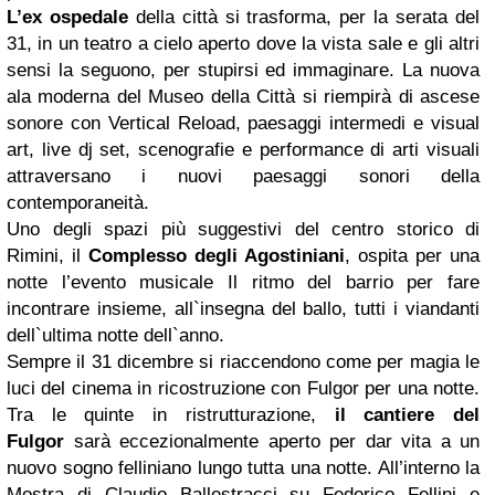
L’ex ospedale
della città si trasforma, per la serata del
31, in un teatro a cielo aperto dove la vista sale e gli altri
sensi la seguono, per stupirsi ed immaginare. La nuova
ala moderna del Museo della Città si riempirà di ascese
sonore con Vertical Reload, paesaggi intermedi e visual
art, live dj set, scenografie e performance di arti visuali
attraversano i nuovi paesaggi sonori della
contemporaneità.
Uno degli spazi più suggestivi del centro storico di
Rimini, il
Complesso degli Agostiniani
, ospita per una
notte l’evento musicale Il ritmo del barrio per fare
incontrare insieme, all`insegna del ballo, tutti i viandanti
dell`ultima notte dell`anno.
Sempre il 31 dicembre si riaccendono come per magia le
luci del cinema in ricostruzione con Fulgor per una notte.
Tra le quinte in ristrutturazione,
il cantiere del
Fulgor
sarà eccezionalmente aperto per dar vita a un
nuovo sogno felliniano lungo tutta una notte. All’interno la
Mostra di Claudio Ballestracci su Federico Fellini e