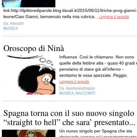
link:http://ilpittorediparole.blog.tiscali.it/2015/06/11/liriche-prog-gianni-
leone/Ciao Gianni, benvenuto nella mia rubrica...
Leggere il seguito
Da
Athos56
MUSICA
Oroscopo di Ninà
Influenze. Così le chiamano. Non sono
quelle della febbre alta - quasi 40 gradi 
pensiamo di stare già all'inferno -
sentiamo le ossa spezzate. Peggio.
Leggere il seguito
Da
Aperturaastrappo
MUSICA
RACCONTI
,
Spagna torna con il suo nuovo singolo
“straight to hell” che sara’ presentato...
Un nuovo singolo per Spagna che sta