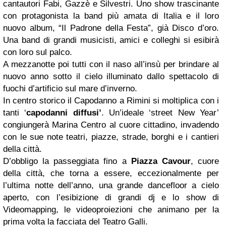
cantautori Fabi, Gazzè e Silvestri. Uno show trascinante
con protagonista la band più amata di Italia e il loro
nuovo album, “Il Padrone della Festa”, già Disco d’oro.
Una band di grandi musicisti, amici e colleghi si esibirà
con loro sul palco.
A mezzanotte poi tutti con il naso all’insù per brindare al
nuovo anno sotto il cielo illuminato dallo spettacolo di
fuochi d’artificio sul mare d’inverno.
In centro storico il Capodanno a Rimini si moltiplica con i
tanti ‘
capodanni diffusi’
. Un’ideale ‘street New Year’
congiungerà Marina Centro al cuore cittadino, invadendo
con le sue note teatri, piazze, strade, borghi e i cantieri
della città.
D’obbligo la passeggiata fino a
Piazza Cavour
, cuore
della città, che torna a essere, eccezionalmente per
l’ultima notte dell’anno, una grande dancefloor a cielo
aperto, con l’esibizione di grandi dj e lo show di
Videomapping, le videoproiezioni che animano per la
prima volta la facciata del Teatro Galli.