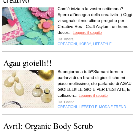
Com'è iniziata la vostra settimana?
Spero all'insegna della creatività ;) Oggi
vi segnalo il mio ultimo progetto per
Creative Rox - Craft Asylum: un home
decor...
Leggere il seguito
Da
Andrai
CREAZIONI
HOBBY
LIFESTYLE
,
,
Agau gioielli!!
Buongiorno a tutti!!Stamani torno a
parlarvi di un brand di gioielli che mi
piace moltissimo, sto parlando di AGAU
GIOIELLI!!LE GIOIE PER L'ESTATE, le
collezion...
Leggere il seguito
Da
Fedric
CREAZIONI
LIFESTYLE
MODA E TREND
,
,
Avril: Organic Body Scrub