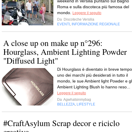
weekend in Versilia puntano sul Bagno
Roma e sulla discoteca più famosa del
mondo.
Leggere il seguito
Da
Discoteche Versilia
EVENTI
INFORMAZIONE REGIONALE
,
A close up on make up n°296:
Hourglass, Ambient Lighting Powder
"Diffused Light"
Di Hourglass è diventato in breve tempo
uno dei marchi più desiderati in tutto il
mondo, le sue Ambient light Powder e gl
Ambient Lighting Blush lo hanno reso...
Leggere il seguito
Da
Agwhatsinmybag
BELLEZZA
LIFESTYLE
,
#CraftAsylum Scrap decor e riciclo
creativo