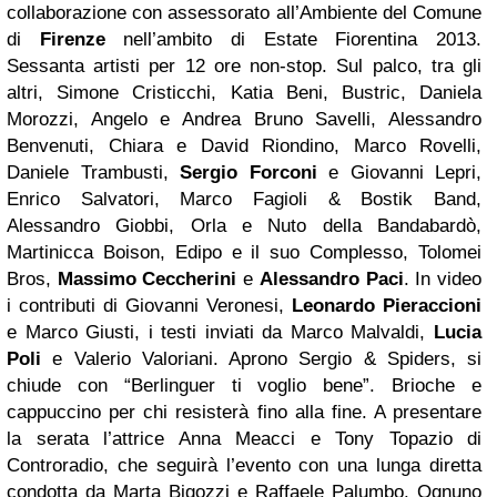
collaborazione con assessorato all’Ambiente del Comune
di
Firenze
nell’ambito di Estate Fiorentina 2013.
Sessanta artisti per 12 ore non-stop. Sul palco, tra gli
altri, Simone Cristicchi, Katia Beni, Bustric, Daniela
Morozzi, Angelo e Andrea Bruno Savelli, Alessandro
Benvenuti, Chiara e David Riondino, Marco Rovelli,
Daniele Trambusti,
Sergio Forconi
e Giovanni Lepri,
Enrico Salvatori, Marco Fagioli & Bostik Band,
Alessandro Giobbi, Orla e Nuto della Bandabardò,
Martinicca Boison, Edipo e il suo Complesso, Tolomei
Bros,
Massimo Ceccherini
e
Alessandro Paci
. In video
i contributi di Giovanni Veronesi,
Leonardo Pieraccioni
e Marco Giusti, i testi inviati da Marco Malvaldi,
Lucia
Poli
e Valerio Valoriani. Aprono Sergio & Spiders, si
chiude con “Berlinguer ti voglio bene”. Brioche e
cappuccino per chi resisterà fino alla fine. A presentare
la serata l’attrice Anna Meacci e Tony Topazio di
Controradio, che seguirà l’evento con una lunga diretta
condotta da Marta Bigozzi e Raffaele Palumbo. Ognuno