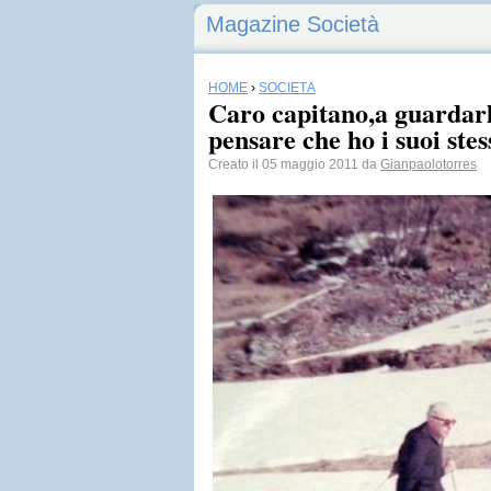
Magazine Società
HOME
›
SOCIETÀ
Caro capitano,a guardarla
pensare che ho i suoi ste
Creato il 05 maggio 2011 da
Gianpaolotorres