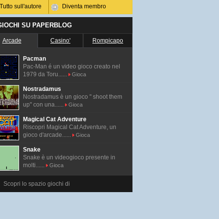
Tutto sull'autore
Diventa membro
 GIOCHI SU PAPERBLOG
Arcade
Casino'
Rompicapo
Pacman
Pac-Man é un video gioco creato nel
1979 da Toru......
Gioca
Nostradamus
Nostradamus è un gioco " shoot them
up" con una......
Gioca
Magical Cat Adventure
Riscopri Magical Cat Adventure, un
gioco d'arcade......
Gioca
Snake
Snake è un videogioco presente in
molti......
Gioca
Scopri lo spazio giochi di