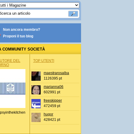
Non ancora membro?
Proponi il tuo blog
A COMMUNITY SOCIETÀ
AUTORE DEL
TOP UTENTI
ORNO
maestrarosalba
1126395 pt
marianna06
602991 pt
freeskipper
472459 pt
psyinthekitchen
hugor
428421 pt