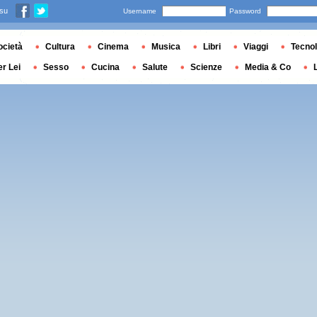
 su
Username
Password
ocietà
Cultura
Cinema
Musica
Libri
Viaggi
Tecnol
er Lei
Sesso
Cucina
Salute
Scienze
Media & Co