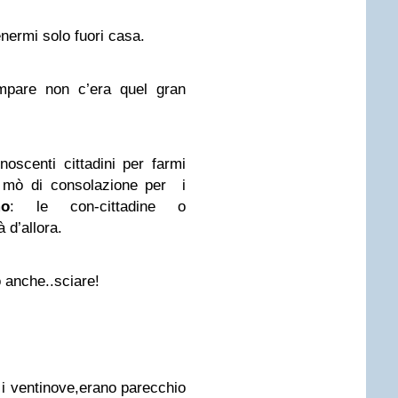
ermi solo fuori casa.
mpare non c’era quel gran
scenti cittadini per farmi
 mò di consolazione per i
o
: le con-cittadine o
 d’allora.
 anche..sciare!
d i ventinove,erano parecchio