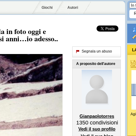
Giochi
Autori
 in foto oggi e
ssi anni…io adesso..
L
Segnala un abuso
L'
A proposito dell'autore
GI
Agi
Gianpaolotorres
1350
condivisioni
Vedi il suo profilo