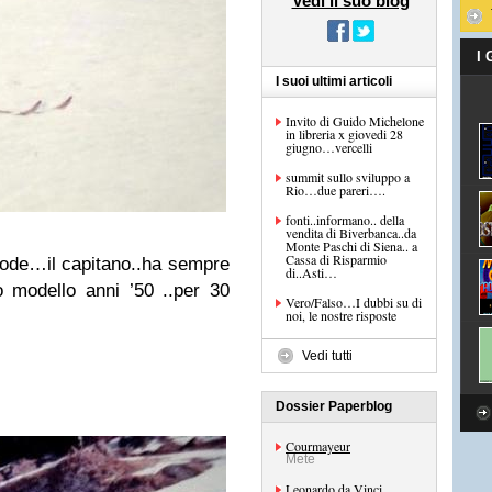
Vedi il suo blog
I
I suoi ultimi articoli
Invito di Guido Michelone
in libreria x giovedi 28
giugno…vercelli
summit sullo sviluppo a
Rio…due pareri….
fonti..informano.. della
vendita di Biverbanca..da
Monte Paschi di Siena.. a
Cassa di Risparmio
mode…il capitano..ha sempre
di..Asti…
o modello anni ’50 ..per 30
Vero/Falso…I dubbi su di
noi, le nostre risposte
Vedi tutti
Dossier Paperblog
Courmayeur
Mete
Leonardo da Vinci