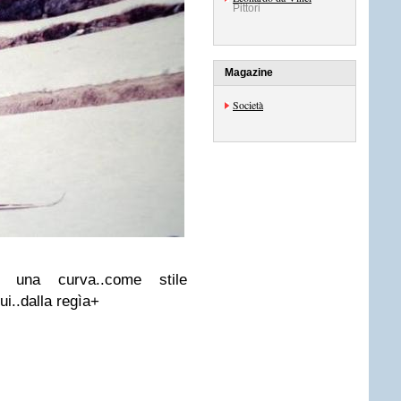
Pittori
Magazine
Società
 una curva..come stile
qui..dalla regìa+