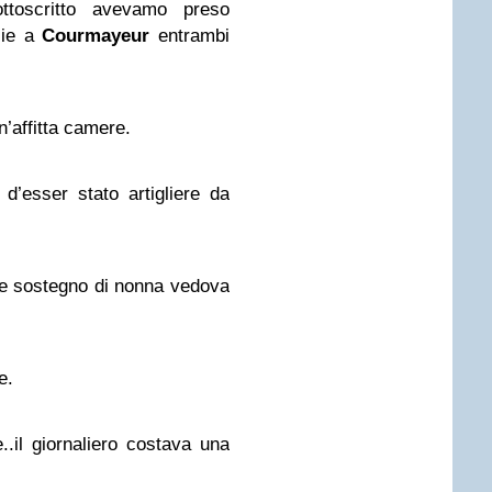
ttoscritto avevamo preso
izie a
Courmayeur
entrambi
’affitta camere.
d’esser stato artigliere da
me sostegno di nonna vedova
e.
e..il giornaliero costava una