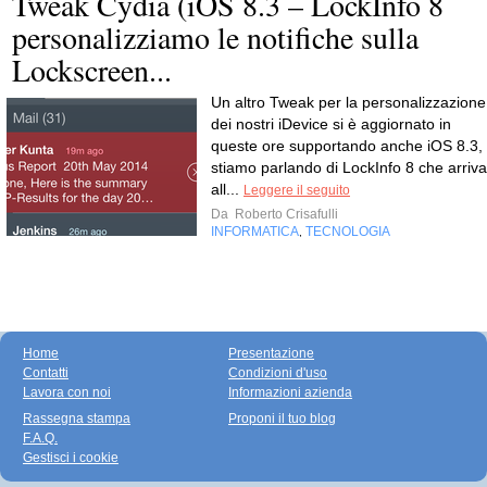
Tweak Cydia (iOS 8.3 – LockInfo 8
personalizziamo le notifiche sulla
Lockscreen...
Un altro Tweak per la personalizzazione
dei nostri iDevice si è aggiornato in
queste ore supportando anche iOS 8.3,
stiamo parlando di LockInfo 8 che arriva
all...
Leggere il seguito
Da
Roberto Crisafulli
INFORMATICA
TECNOLOGIA
,
Home
Presentazione
Contatti
Condizioni d'uso
Lavora con noi
Informazioni azienda
Rassegna stampa
Proponi il tuo blog
F.A.Q.
Gestisci i cookie