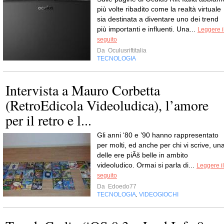
più volte ribadito come la realtà virtuale
sia destinata a diventare uno dei trend
più importanti e influenti. Una...
Leggere i
seguito
Da
Oculusriftitalia
TECNOLOGIA
Intervista a Mauro Corbetta
(RetroEdicola Videoludica), l’amore
per il retro e l...
Gli anni ‘80 e ’90 hanno rappresentato
per molti, ed anche per chi vi scrive, un
delle ere piĂš belle in ambito
videoludico. Ormai si parla di...
Leggere il
seguito
Da
Edoedo77
TECNOLOGIA
VIDEOGIOCHI
,