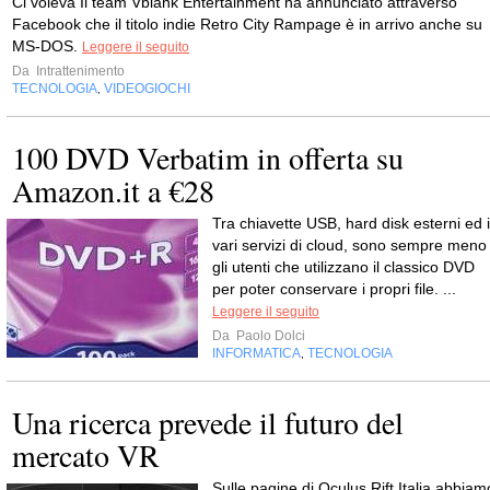
Ci voleva Il team Vblank Entertainment ha annunciato attraverso
Facebook che il titolo indie Retro City Rampage è in arrivo anche su
MS-DOS.
Leggere il seguito
Da
Intrattenimento
TECNOLOGIA
VIDEOGIOCHI
,
100 DVD Verbatim in offerta su
Amazon.it a €28
Tra chiavette USB, hard disk esterni ed i
vari servizi di cloud, sono sempre meno
gli utenti che utilizzano il classico DVD
per poter conservare i propri file. ...
Leggere il seguito
Da
Paolo Dolci
INFORMATICA
TECNOLOGIA
,
Una ricerca prevede il futuro del
mercato VR
Sulle pagine di Oculus Rift Italia abbiam