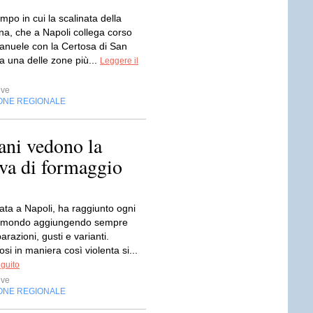
mpo in cui la scalinata della
a, che a Napoli collega corso
manuele con la Certosa di San
a una delle zone più...
Leggere il
ive
ONE REGIONALE
ani vedono la
ava di formaggio
ata a Napoli, ha raggiunto ogni
l mondo aggiungendo sempre
razioni, gusti e varianti.
si in maniera così violenta si...
eguito
ive
ONE REGIONALE