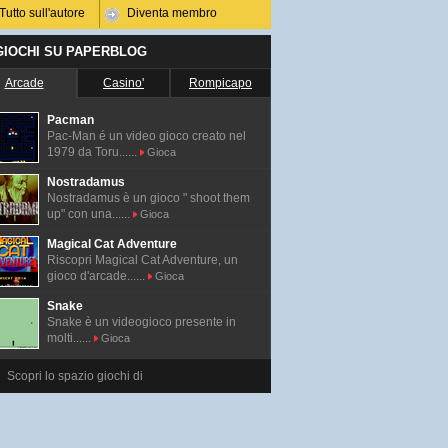
Tutto sull'autore
Diventa membro
 GIOCHI SU PAPERBLOG
Arcade
Casino'
Rompicapo
Pacman
Pac-Man é un video gioco creato nel
1979 da Toru......
Gioca
Nostradamus
Nostradamus è un gioco " shoot them
up" con una......
Gioca
Magical Cat Adventure
Riscopri Magical Cat Adventure, un
gioco d'arcade......
Gioca
Snake
Snake è un videogioco presente in
molti......
Gioca
Scopri lo spazio giochi di