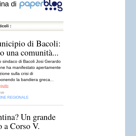
ina di
icoli :
nicipio di Bacoli:
so una comunità...
to sindaco di Bacoli Josi Gerardo
one ha manifestato apertamente
ione sulla crisi di
ponendo la bandiera greca...
eguito
ive
ONE REGIONALE
ntina? Un grande
o a Corso V.