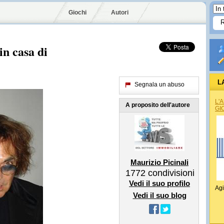
Giochi
Autori
n casa di
L
Segnala un abuso
L'
A proposito dell'autore
GI
Maurizio Picinali
1772
condivisioni
Vedi il suo profilo
Agi
Vedi il suo blog