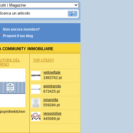
Non ancora membro?
Proponi il tuo blog
A COMMUNITY IMMOBILIARE
AUTORE DEL
TOP UTENTI
ORNO
yellowflate
1983762 pt
apietrarota
673425 pt
smanetta
559284 pt
psyinthekitchen
vesuviolive
445069 pt