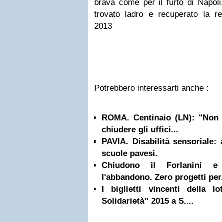
brava come per il furto di Napol
trovato ladro e recuperato la 
2013
Potrebbero interessarti anche :
ROMA. Centinaio (LN): "Non 
chiudere gli uffici...
PAVIA. Disabilità sensoriale:
scuole pavesi.
Chiudono il Forlanini e
l'abbandono. Zero progetti per.
I biglietti vincenti della lo
Solidarietà” 2015 a S....