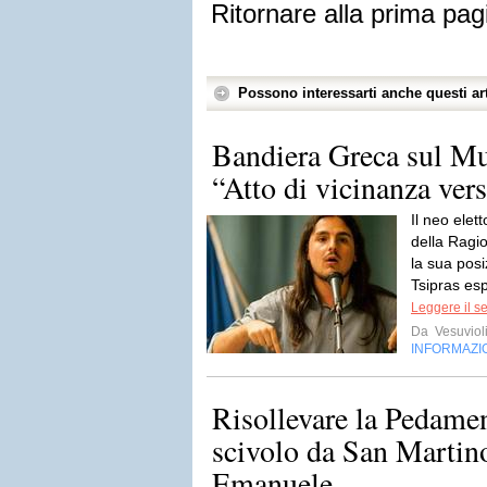
Ritornare alla prima pag
Possono interessarti anche questi art
Bandiera Greca sul Mu
“Atto di vicinanza ver
Il neo elet
della Ragi
la sua posiz
Tsipras es
Leggere il s
Da
Vesuviol
INFORMAZI
Risollevare la Pedame
scivolo da San Martin
Emanuele