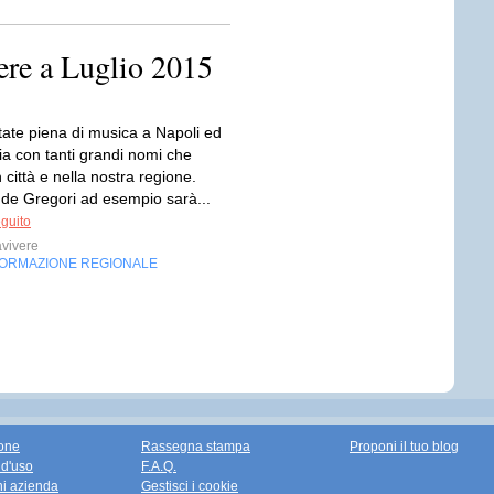
ere a Luglio 2015
tate piena di musica a Napoli ed
a con tanti grandi nomi che
 città e nella nostra regione.
de Gregori ad esempio sarà...
eguito
vivere
FORMAZIONE REGIONALE
one
Rassegna stampa
Proponi il tuo blog
 d'uso
F.A.Q.
ni azienda
Gestisci i cookie