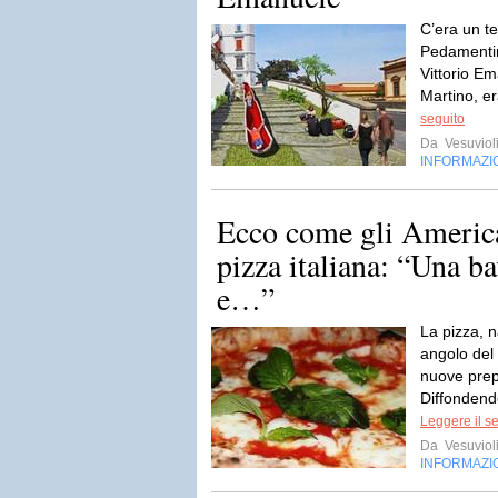
C’era un te
Pedamentin
Vittorio E
Martino, er
seguito
Da
Vesuviol
INFORMAZI
Ecco come gli Americ
pizza italiana: “Una b
e…”
La pizza, n
angolo de
nuove prepa
Diffondendo
Leggere il s
Da
Vesuviol
INFORMAZI