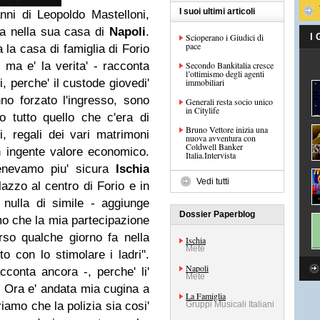
I suoi ultimi articoli
ni di Leopoldo Mastelloni,
sa nella sua casa di
Napoli
.
Scioperano i Giudici di
I
pace
 la casa di famiglia di Forio
, ma e' la verita' - racconta
Secondo Bankitalia cresce
l’ottimismo degli agenti
i, perche' il custode giovedi'
immobiliari
no forzato l'ingresso, sono
Generali resta socio unico
in Citylife
o tutto quello che c'era di
Bruno Vettore inizia una
i, regali dei vari matrimoni
nuova avventura con
Coldwell Banker
i un ingente valore economico.
Italia.Intervista
tenevamo piu' sicura
Ischia
Vedi tutti
lazzo al centro di Forio e in
nulla di simile - aggiunge
Dossier Paperblog
mo che la mia partecipazione
rso qualche giorno fa nella
Ischia
Mete
to con lo stimolare i ladri''.
Napoli
acconta ancora -, perche' li'
Mete
. Ora e' andata mia cugina a
La Famiglia
iamo che la polizia sia cosi'
Gruppi Musicali Italiani