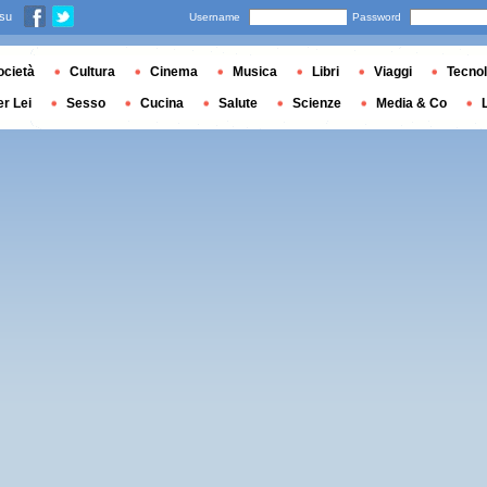
 su
Username
Password
ocietà
Cultura
Cinema
Musica
Libri
Viaggi
Tecnol
er Lei
Sesso
Cucina
Salute
Scienze
Media & Co