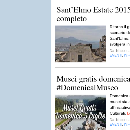
Sant’Elmo Estate 201
completo
Ritorna il 
scenario de
Sant’Elmo. 
svolgerà infa
Da
Napolida
EVENTI
IN
,
Musei gratis domenica
#DomenicalMuseo
Domenica 5 
musei stat
all’iniziati
Culturali.
L
Da
Napolida
EVENTI
IN
,