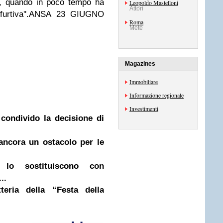
i, quando in poco tempo ha
Leopoldo Mastelloni
Attori
refurtiva''.ANSA 23 GIUGNO
Roma
Mete
Magazines
Immobiliare
Informazione regionale
Investimenti
condivido la decisione di
 ancora un ostacolo per le
 lo sostituiscono con
..
tteria della “Festa della