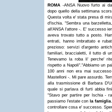
ROMA
-ANSA Nuovo furto ai dan
dopo quello della settimana scor
Questa volta e' stata presa di mira
d'Ischia. ''Sembra una barzelletta
all'ANSA l'attore -. E' successo ier
aveva trovato tutto a posto. Han
entrati, hanno imbrattato e rubat
prezioso: servizi d'argento antich
familiari, braccialetti, il tutto d
Tenevamo la roba li' perche' ri
rispetto a Napoli''.''Abbiamo un pa
100 anni non era mai successo 
Mastelloni -. Mi pare assurdo. Te
alla trasmissione di Barbara D'U
quale si parlava di furti abbia fini
''Stavo per partire per Ischia - r
passiamo l'estate con
la famiglia
controllare cosa e' successo. Sper