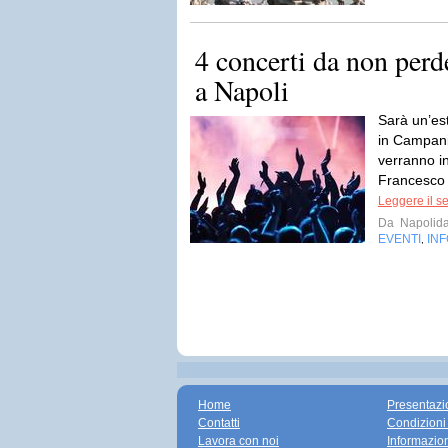
4 concerti da non perd
a Napoli
Sarà un’es
in Campani
verranno in
Francesco 
Leggere il s
Da
Napolida
EVENTI
IN
,
Home
Presentazi
Contatti
Condizioni
Lavora con noi
Informazio