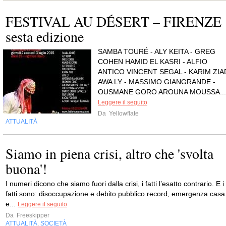
FESTIVAL AU DÉSERT – FIRENZE
sesta edizione
SAMBA TOURÉ - ALY KEITA - GREG
COHEN HAMID EL KASRI - ALFIO
ANTICO VINCENT SEGAL - KARIM ZIA
AWA LY - MASSIMO GIANGRANDE -
OUSMANE GORO AROUNA MOUSSA...
Leggere il seguito
Da
Yellowflate
ATTUALITÀ
Siamo in piena crisi, altro che 'svolta
buona'!
I numeri dicono che siamo fuori dalla crisi, i fatti l’esatto contrario. E i
fatti sono: disoccupazione e debito pubblico record, emergenza casa
e...
Leggere il seguito
Da
Freeskipper
ATTUALITÀ
SOCIETÀ
,