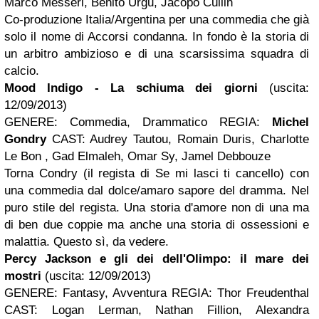
Marco Messeri, Benito Urgu, Jacopo Cullin
Co-produzione Italia/Argentina per una commedia che già
solo il nome di Accorsi condanna. In fondo è la storia di
un arbitro ambizioso e di una scarsissima squadra di
calcio.
Mood Indigo - La schiuma dei giorni
(uscita:
12/09/2013)
GENERE: Commedia, Drammatico REGIA:
Michel
Gondry
CAST: Audrey Tautou, Romain Duris, Charlotte
Le Bon , Gad Elmaleh, Omar Sy, Jamel Debbouze
Torna Condry (il regista di Se mi lasci ti cancello) con
una commedia dal dolce/amaro sapore del dramma. Nel
puro stile del regista. Una storia d'amore non di una ma
di ben due coppie ma anche una storia di ossessioni e
malattia. Questo sì, da vedere.
Percy Jackson e gli dei dell'Olimpo: il mare dei
mostri
(uscita: 12/09/2013)
GENERE: Fantasy, Avventura REGIA: Thor Freudenthal
CAST: Logan Lerman, Nathan Fillion, Alexandra