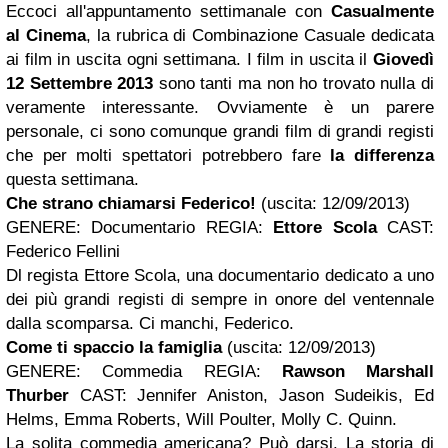
Eccoci all'appuntamento settimanale con
Casualmente
al Cinema
, la rubrica di Combinazione Casuale dedicata
ai film in uscita ogni settimana. I film in uscita il
Giovedì
12 Settembre 2013
sono tanti ma non ho trovato nulla di
veramente interessante. Ovviamente è un parere
personale, ci sono comunque grandi film di grandi registi
che per molti spettatori potrebbero fare
la differenza
questa settimana.
Che strano chiamarsi Federico!
(uscita: 12/09/2013)
GENERE: Documentario REGIA:
Ettore Scola
CAST:
Federico Fellini
Dl regista Ettore Scola, una documentario dedicato a uno
dei più grandi registi di sempre in onore del ventennale
dalla scomparsa. Ci manchi, Federico.
Come ti spaccio
la famiglia
(uscita: 12/09/2013)
GENERE: Commedia REGIA:
Rawson
Marshall
Thurber
CAST: Jennifer Aniston, Jason Sudeikis, Ed
Helms, Emma Roberts, Will Poulter, Molly C. Quinn.
La solita commedia americana? Può darsi. La storia di