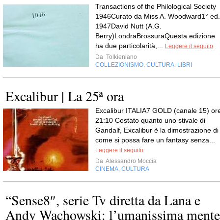
Transactions of the Philological Society
1946Curato da Miss A. Woodward1° ed.
1947David Nutt (A.G.
Berry)LondraBrossuraQuesta edizione
ha due particolarità,...
Leggere il seguito
Da
Tolkieniano
COLLEZIONISMO
CULTURA
LIBRI
,
,
Excalibur | La 25ª ora
Excalibur ITALIA7 GOLD (canale 15) or
21:10 Costato quanto uno stivale di
Gandalf, Excalibur è la dimostrazione di
come si possa fare un fantasy senza...
Leggere il seguito
Da
Alessandro Moccia
CINEMA
CULTURA
,
“Sense8″, serie Tv diretta da Lana e
Andy Wachowski: l’umanissima mente