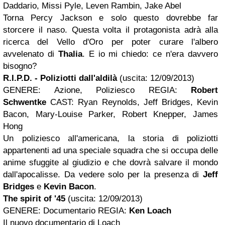
Daddario, Missi Pyle, Leven Rambin, Jake Abel
Torna Percy Jackson e solo questo dovrebbe far
storcere il naso. Questa volta il protagonista adrà alla
ricerca del Vello d'Oro per poter curare l'albero
avvelenato di
Thalia
. E io mi chiedo: ce n'era davvero
bisogno?
R.I.P.D. - Poliziotti dall'aldilà
(uscita: 12/09/2013)
GENERE: Azione, Poliziesco REGIA:
Robert
Schwentke
CAST: Ryan Reynolds, Jeff Bridges, Kevin
Bacon, Mary-Louise Parker, Robert Knepper, James
Hong
Un poliziesco all'americana, la storia di poliziotti
appartenenti ad una speciale squadra che si occupa delle
anime sfuggite al giudizio e che dovrà salvare il mondo
dall'apocalisse. Da vedere solo per la presenza di
Jeff
Bridges
e
Kevin Bacon
.
The spirit of '45
(uscita: 12/09/2013)
GENERE: Documentario REGIA:
Ken Loach
Il nuovo documentario di Loach