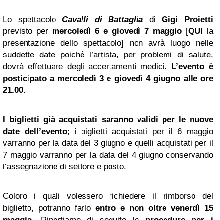
Lo spettacolo
Cavalli di Battaglia
di
Gigi Proietti
previsto per
mercoledì 6 e giovedì 7 maggio
[
QUI
la
presentazione dello spettacolo] non avrà luogo nelle
suddette date poiché l’artista, per problemi di salute,
dovrà effettuare degli accertamenti medici.
L’evento è
posticipato a mercoledì 3 e giovedì 4 giugno alle ore
21.00.
I biglietti già acquistati saranno validi per le nuove
date dell’evento
; i biglietti acquistati per il 6 maggio
varranno per la data del 3 giugno e quelli acquistati per il
7 maggio varranno per la data del 4 giugno conservando
l’assegnazione di settore e posto.
Coloro i quali volessero richiedere il rimborso del
biglietto, potranno farlo
entro e non oltre venerdì 15
maggio
. Riportiamo di seguito le
procedure per i