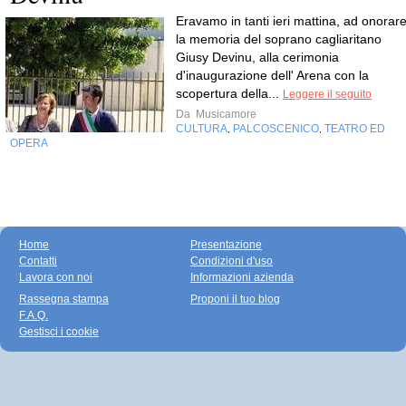
Eravamo in tanti ieri mattina, ad onorar
la memoria del soprano cagliaritano
Giusy Devinu, alla cerimonia
d'inaugurazione dell' Arena con la
scopertura della...
Leggere il seguito
Da
Musicamore
CULTURA
PALCOSCENICO
TEATRO ED
,
,
OPERA
Home
Presentazione
Contatti
Condizioni d'uso
Lavora con noi
Informazioni azienda
Rassegna stampa
Proponi il tuo blog
F.A.Q.
Gestisci i cookie