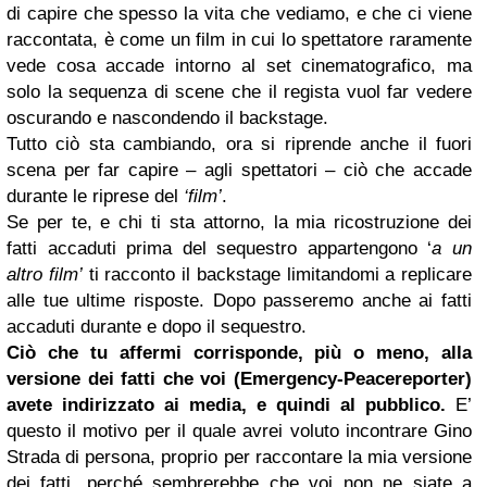
di capire che spesso la vita che vediamo, e che ci viene
raccontata, è come un film in cui lo spettatore raramente
vede cosa accade intorno al set cinematografico, ma
solo la sequenza di scene che il regista vuol far vedere
oscurando e nascondendo il backstage.
Tutto ciò sta cambiando, ora si riprende anche il fuori
scena per far capire – agli spettatori – ciò che accade
durante le riprese del
‘film’
.
Se per te, e chi ti sta attorno, la mia ricostruzione dei
fatti accaduti prima del sequestro appartengono ‘
a un
altro film’
ti racconto il backstage limitandomi a replicare
alle tue ultime risposte. Dopo passeremo anche ai fatti
accaduti durante e dopo il sequestro.
Ciò che tu affermi corrisponde, più o meno, alla
versione dei fatti che voi (Emergency-Peacereporter)
avete indirizzato ai media, e quindi al pubblico.
E’
questo il motivo per il quale avrei voluto incontrare Gino
Strada di persona, proprio per raccontare la mia versione
dei fatti, perché sembrerebbe che voi non ne siate a