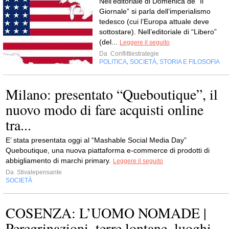
Nell’editoriale di Domenica de “Il
Giornale” si parla dell’imperialismo
tedesco (cui l’Europa attuale deve
sottostare). Nell’editoriale di “Libero”
(del...
Leggere il seguito
Da
Conflittiestrategie
POLITICA
SOCIETÀ
STORIA E FILOSOFIA
,
,
Milano: presentato “Queboutique”, il
nuovo modo di fare acquisti online
tra...
E’ stata presentata oggi al “Mashable Social Media Day”
Queboutique, una nuova piattaforma e-commerce di prodotti di
abbigliamento di marchi primary.
Leggere il seguito
Da
Stivalepensante
SOCIETÀ
COSENZA: L’UOMO NOMADE |
Peregrinazioni, terre lontane, luoghi,