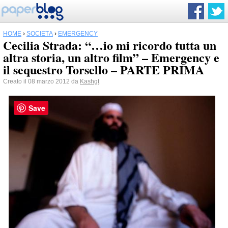
HOME
›
SOCIETÀ
›
EMERGENCY
Cecilia Strada: “…io mi ricordo tutta un
altra storia, un altro film” – Emergency e
il sequestro Torsello – PARTE PRIMA
Creato il 08 marzo 2012 da
Kashgt
Save