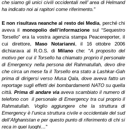
che siamo gli unici civili occidentali nell’ area di Helmand
ha indicato noi ai rapitori come riferimento.”
E non risultava neanche al resto dei Media
, perché chi
aveva il
monopolio dell’informazione
sul “Sequestro
Torsello” era la vostra agenzia stampa Peacereporter, il
cui direttore,
Maso Notarianni
, il 16 ottobre 2006
dichiarava al R.O.S. di
Milano
che: “
A proposito del
motivo per cui il Torsello ha chiamato proprio il personale
di Emergency nella persona del Rahmatullah, devo dire
che circa un mese fa il Torsello era stato a Lashkar-Gah
prima di dirigersi verso Musa Qala, dove aveva fatto un
reportage sugli effetti dei bombardamenti NATO su quella
città.
Prima di andare via
aveva scambiato il numero di
telefono con il personale di Emergency tra cui proprio il
Rahmatullah. Voglio aggiungere che la struttura di
Emergency è l’unica struttura civile e occidentale del sud
dell’Afghanistan e per questo punto di riferimento di chi si
reca in quei luoghi…
”