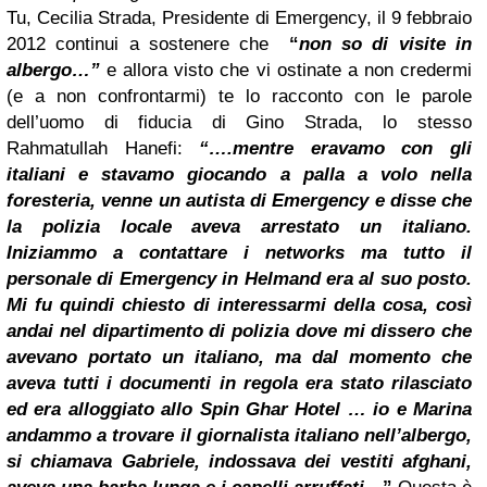
Tu, Cecilia Strada, Presidente di Emergency, il 9 febbraio
2012 continui a sostenere che
“
non so di visite in
albergo…”
e allora visto che vi ostinate a non credermi
(e a non confrontarmi) te lo racconto con le parole
dell’uomo di fiducia di Gino Strada, lo stesso
Rahmatullah Hanefi:
“….mentre eravamo con gli
italiani e stavamo giocando a palla a volo nella
foresteria, venne un autista di Emergency e disse che
la polizia locale aveva arrestato un italiano.
Iniziammo a contattare i networks ma tutto il
personale di Emergency in Helmand era al suo posto.
Mi fu quindi chiesto di interessarmi della cosa, così
andai nel dipartimento di polizia dove mi dissero che
avevano portato un italiano, ma dal momento che
aveva tutti i documenti in regola era stato rilasciato
ed era alloggiato allo Spin Ghar Hotel … io e Marina
andammo a trovare il giornalista italiano nell’albergo,
si chiamava Gabriele, indossava dei vestiti afghani,