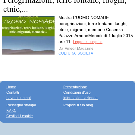
etnie,...
Mostra L’UOMO NOMADE
peregrinazioni, terre lontane, luoghi,
etnie, migranti, memorie Cosenza –
Palazzo ArnoneMercoledì 1 luglio 2015 
ore 11.
Leggere il seguito
Da
Amedit Magazine
CULTURA
SOCIETÀ
,
Home
Presentazione
Contatti
Condizioni d'uso
Lavora con noi
Informazioni azienda
Rassegna stampa
Proponi il tuo blog
F.A.Q.
Gestisci i cookie